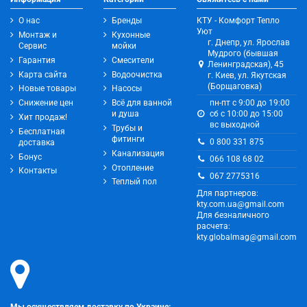
О нас
Бренды
КТУ - Комфорт Тепло
Уют
Монтаж и
Кухонные
г. Днепр, ул. Ярослав
Сервис
мойки
Мудрого (бывшая
Гарантия
Смесители
Ленинградская), 45
Карта сайта
Водоочистка
г. Киев, ул. Якутская
(Борщаговка)
Новые товары
Насосы
Снижение цен
Всё для ванной
пн-пт с 9:00 до 19:00
и душа
сб с 10:00 до 15:00
Хит продаж!
вс выходной
Трубы и
Бесплатная
фитинги
0 800 331 875
доставка
Канализация
Бонус
066 108 68 02
Отопление
Контакты
067 2775316
Теплый пол
Для партнеров:
kty.com.ua@gmail.com
Для безналичного
расчета:
kty.globalmag@gmail.com