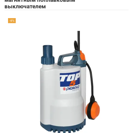
магнитным поплавковым
выключателем
-8%