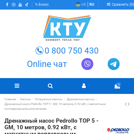
Сравнить (
0
)
Бонус
UK
RU
0 800 750 430
Online чат
0
Главная
Насосы
Погружные насосы
Дренажные насосы
Дренажный насос Pedrollo TOP 5 - GM, 10 метров, 0.92 кВт, с магнитным
поплавковым выключателем
Дренажный насос Pedrollo TOP 5 -
GM, 10 метров, 0.92 кВт, с