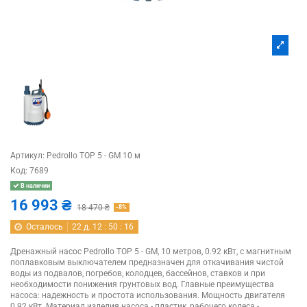
Артикул:
Pedrollo TOP 5 - GM 10 м
Код:
7689
В наличии
16 993 ₴
18 470 ₴
-8%
Осталось
22
д.
12
:
50
:
15
Дренажный насос Pedrollo TOP 5 - GM, 10 метров, 0.92 кВт, с магнитным
поплавковым выключателем предназначен для откачивания чистой
воды из подвалов, погребов, колодцев, бассейнов, ставков и при
необходимости понижения грунтовых вод. Главные преимущества
насоса: надежность и простота использования. Мощность двигателя
0.92 кВт. Материал изделия насоса - пластик, рабочего колеса -