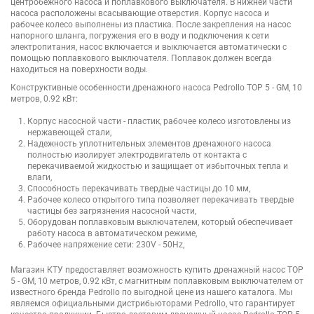
центробежного насоса и поплавкового выключателя. В нижней части
насоса расположены всасывающие отверстия. Корпус насоса и
рабочее колесо выполнены из пластика. После закрепления на насос
напорного шланга, погружения его в воду и подключения к сети
электропитания, насос включается и выключается автоматически с
помощью поплавкового выключателя. Поплавок должен всегда
находиться на поверхности воды.
Конструктивные особенности дренажного насоса Pedrollo TOP 5 - GM, 10
метров, 0.92 кВт:
Корпус насосной части - пластик, рабочее колесо изготовлены из
нержавеющей стали,
Надежность уплотнительных элементов дренажного насоса
полностью изолирует электродвигатель от контакта с
перекачиваемой жидкостью и защищает от избыточных тепла и
влаги,
Способность перекачивать твердые частицы до 10 мм,
Рабочее колесо открытого типа позволяет перекачивать твердые
частицы без загрязнения насосной части,
Оборудован поплавковым выключателем, который обеспечивает
работу насоса в автоматическом режиме,
Рабочее напряжение сети: 230V - 50Hz,
Магазин КТУ предоставляет возможность купить дренажный насос TOP
5 - GM, 10 метров, 0.92 кВт, с магнитным поплавковым выключателем от
известного бренда Pedrollo по выгодной цене из нашего каталога. Мы
являемся официальными дистрибьюторами Pedrollo, что гарантирует