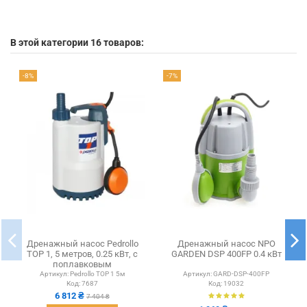
В этой категории 16 товаров:
-8%
-7%
Дренажный насос Pedrollo
Дренажный насос NPO
TOP 1, 5 метров, 0.25 кВт, с
GARDEN DSP 400FP 0.4 кВт
поплавковым
выключателем
Артикул:
Pedrollo TOP 1 5м
Артикул:
GARD-DSP-400FP
Код:
7687
Код:
19032
6 812 ₴
7 404 ₴