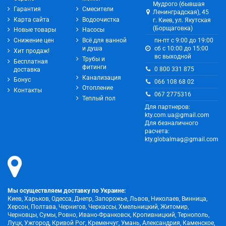
Мудрого (бывшая
Гарантия
Смесители
Ленинградская), 45
Карта сайта
Водоочистка
г. Киев, ул. Якутская
(Борщаговка)
Новые товары
Насосы
Снижение цен
Всё для ванной
пн-пт с 9:00 до 19:00
и душа
сб с 10:00 до 15:00
Хит продаж!
вс выходной
Трубы и
Бесплатная
фитинги
0 800 331 875
доставка
Канализация
Бонус
066 108 68 02
Отопление
Контакты
067 2775316
Теплый пол
Для партнеров:
kty.com.ua@gmail.com
Для безналичного
расчета:
kty.globalmag@gmail.com
Мы осуществляем доставку по Украине:
Киев, Харьков, Одесса, Днепр, Запорожье, Львов, Николаев, Винница,
Херсон, Полтава, Чернигов, Черкассы, Хмельницкий, Житомир,
Черновцы, Сумы, Ровно, Ивано-Франковск, Кропивницкий, Тернополь,
Луцк, Ужгород, Кривой Рог, Кременчуг, Умань, Александрия, Каменское,