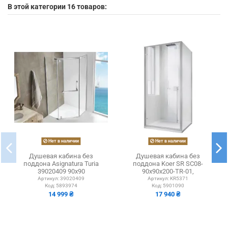
В этой категории 16 товаров:
Нет в наличии
Нет в наличии
Душевая кабина без
Душевая кабина без
поддона Asignatura Turia
поддона Koer SR SC08-
39020409 90х90
90x90x200-TR-01,
распашная, пятиугольная
квадратная
Артикул:
39020409
Артикул:
KR5371
Код:
5893974
Код:
5901090
14 999 ₴
17 940 ₴