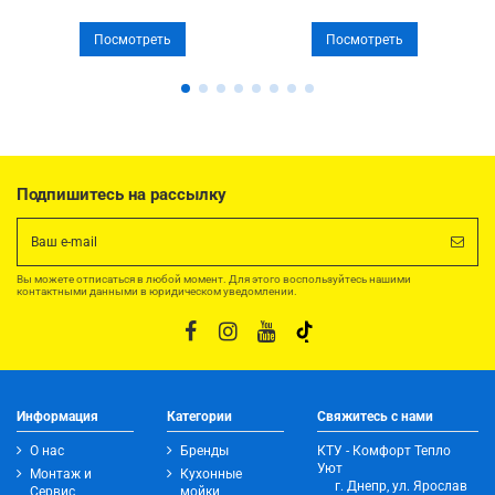
Посмотреть
Посмотреть
Подпишитесь на рассылку
Вы можете отписаться в любой момент. Для этого воспользуйтесь нашими
контактными данными в юридическом уведомлении.
Информация
Категории
Свяжитесь с нами
О нас
Бренды
КТУ - Комфорт Тепло
Уют
Монтаж и
Кухонные
г. Днепр, ул. Ярослав
Сервис
мойки