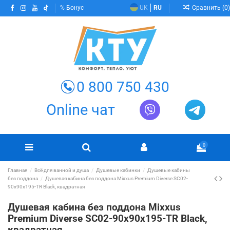
Сравнить (
0
)
Бонус
UK
RU
0 800 750 430
Online чат
0
Главная
Всё для ванной и душа
Душевые кабинки
Душевые кабины
без поддона
Душевая кабина без поддона Mixxus Premium Diverse SC02-
90x90x195-TR Black, квадратная
Душевая кабина без поддона Mixxus
Premium Diverse SC02-90x90x195-TR Black,