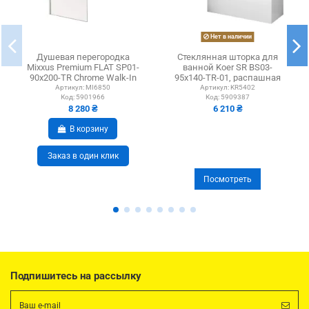
Нет в наличии
Душевая перегородка
Стеклянная шторка для
Mixxus Premium FLAT SP01-
ванной Koer SR BS03-
90x200-TR Chrome Walk-In
95x140-TR-01, распашная
MI6850, 90x200 см
Артикул:
MI6850
Артикул:
KR5402
Код:
5901966
Код:
5909387
8 280 ₴
6 210 ₴
В корзину
Заказ в один клик
Посмотреть
Подпишитесь на рассылку