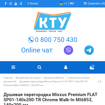
Сравнить (
0
)
Бонус
UK
RU
0 800 750 430
Online чат
0
Главная
Всё для ванной и душа
Душевые кабинки
Стеклянные шторки
для ванной
Душевая перегородка Mixxus Premium FLAT SP01-140x200-TR
Chrome Walk-In MI6853, 140x200 см
Душевая перегородка Mixxus Premium FLAT
SP01-140x200-TR Chrome Walk-In MI6853,