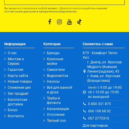
Вы можете отписаться в любой момент. Для этого воспользуйтесь нашими
контактными данными в юридическом уведомлении.
Информация
Категории
Свяжитесь с нами
О нас
Бренды
КТУ - Комфорт Тепло
Уют
Монтаж и
Кухонные
г. Днепр, ул. Ярослав
Сервис
мойки
Мудрого (бывшая
Гарантия
Смесители
Ленинградская), 45
Карта сайта
Водоочистка
г. Киев, ул. Якутская
(Борщаговка)
Новые товары
Насосы
Снижение цен
Всё для ванной
пн-пт с 9:00 до 19:00
и душа
сб с 10:00 до 15:00
Хит продаж!
вс выходной
Трубы и
Бесплатная
фитинги
0 800 331 875
доставка
Канализация
Бонус
066 108 68 02
Отопление
Контакты
067 2775316
Теплый пол
Для партнеров: