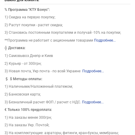
%
Программа "КТУ Бонус":
1) Скидка на первую покупку;
2) Растут покупки - растет скидка;
3) Становись постоянным покупателем и получай -10% на покупки;
**Программа не работает с акционными товарами
Подробнее...
╬
Доставка:
1) Самовывоз Днепр и Киев
2) Курьер - от 300грн;
3) Новая почта, Укр почта - по всей Украине
Подробнее...
$
Методы оплаты:
1) Наличными/Наложенный платежом;
2) Банковская карта;
3) Безналичный расчет ФОП / расчет с НДС.
Подробнее...
€ Только 100% предоплата:
1) На заказы менее 300грн;
2) На заказы Укр. Почтой;
3) На комплектующие: аэраторы, фитинги, кран-буксы, мембраны;