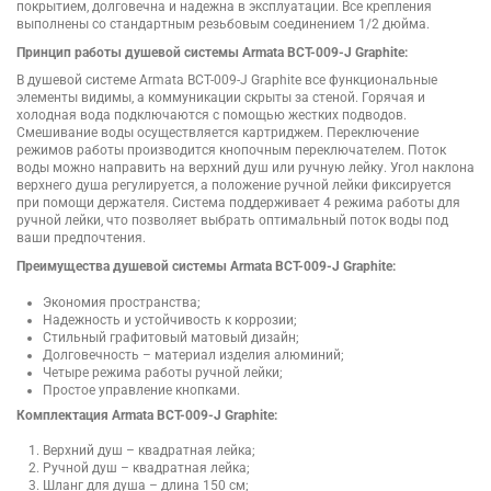
покрытием, долговечна и надежна в эксплуатации. Все крепления
выполнены со стандартным резьбовым соединением 1/2 дюйма.
Принцип работы душевой системы Armata BCT-009-J Graphite:
В душевой системе Armata BCT-009-J Graphite все функциональные
элементы видимы, а коммуникации скрыты за стеной. Горячая и
холодная вода подключаются с помощью жестких подводов.
Смешивание воды осуществляется картриджем. Переключение
режимов работы производится кнопочным переключателем. Поток
воды можно направить на верхний душ или ручную лейку. Угол наклона
верхнего душа регулируется, а положение ручной лейки фиксируется
при помощи держателя. Система поддерживает 4 режима работы для
ручной лейки, что позволяет выбрать оптимальный поток воды под
ваши предпочтения.
Преимущества душевой системы Armata BCT-009-J Graphite:
Экономия пространства;
Надежность и устойчивость к коррозии;
Стильный графитовый матовый дизайн;
Долговечность – материал изделия алюминий;
Четыре режима работы ручной лейки;
Простое управление кнопками.
Комплектация Armata BCT-009-J Graphite:
Верхний душ – квадратная лейка;
Ручной душ – квадратная лейка;
Шланг для душа – длина 150 см;