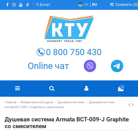
Сравнить (
0
)
Бонус
UK
RU
0 800 750 430
Online чат
0
Главная
Всё для ванной и душа
Душевые системы
Душевая система
Armata BCT-009-J Graphite со смесителем
Душевая система Armata BCT-009-J Graphite
со смесителем