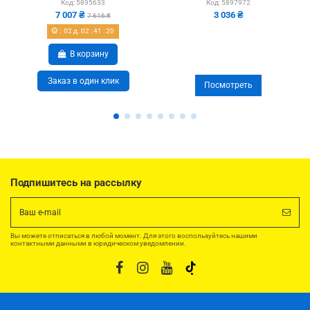
Код:
5895633
Код:
5897972
7 007 ₴
3 036 ₴
7 616 ₴
02
д.
02
:
41
:
20
В корзину
Заказ в один клик
Посмотреть
Подпишитесь на рассылку
Вы можете отписаться в любой момент. Для этого воспользуйтесь нашими
контактными данными в юридическом уведомлении.