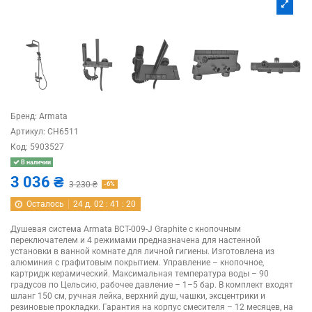
Бренд:
Armata
Артикул:
CH6511
Код:
5903527
В наличии
3 036 ₴
3 230 ₴
-6%
Осталось
24
д.
02
:
41
:
20
Душевая система Armata BCT-009-J Graphite с кнопочным
переключателем и 4 режимами предназначена для настенной
установки в ванной комнате для личной гигиены. Изготовлена из
алюминия с графитовым покрытием. Управление – кнопочное,
картридж керамический. Максимальная температура воды – 90
градусов по Цельсию, рабочее давление – 1–5 бар. В комплект входят
шланг 150 см, ручная лейка, верхний душ, чашки, эксцентрики и
резиновые прокладки. Гарантия на корпус смесителя – 12 месяцев, на