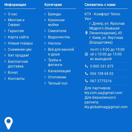
Информация
Категории
Свяжитесь с нами
О нас
Бренды
КТУ - Комфорт Тепло
Уют
Монтаж и
Кухонные
г. Днепр, ул. Ярослав
Сервис
мойки
Мудрого (бывшая
Гарантия
Смесители
Ленинградская), 45
Карта сайта
Водоочистка
г. Киев, ул. Якутская
(Борщаговка)
Новые товары
Насосы
Снижение цен
Всё для ванной
пн-пт с 9:00 до 19:00
и душа
сб с 10:00 до 15:00
Хит продаж!
вс выходной
Трубы и
Бесплатная
фитинги
0 800 331 875
доставка
Канализация
Бонус
066 108 68 02
Отопление
Контакты
067 2775316
Теплый пол
Для партнеров:
kty.com.ua@gmail.com
Для безналичного
расчета:
kty.globalmag@gmail.com