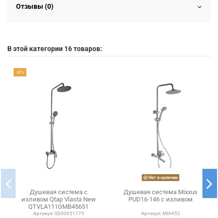
Отзывы (0)
В этой категории 16 товаров:
-8%
Нет в наличии
Душевая система c
Душевая система Mixxus
изливом Qtap Vlasta New
PUD16-146 с изливом
QTVLA111GMB45651
Gunmetal Black PVD
Артикул:
SD00051775
Артикул:
MI6452