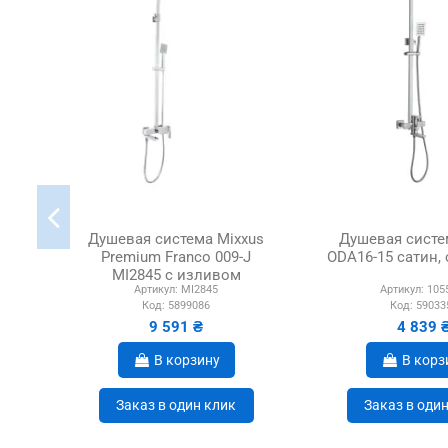
Душевая система Mixxus
Душевая систе
Premium Franco 009-J
ODA16-15 сатин,
MI2845 с изливом
Артикул:
MI2845
Артикул:
105
Код:
5899086
Код:
59033
9 591 ₴
4 839 
В корзину
В корз
Заказ в один клик
Заказ в оди