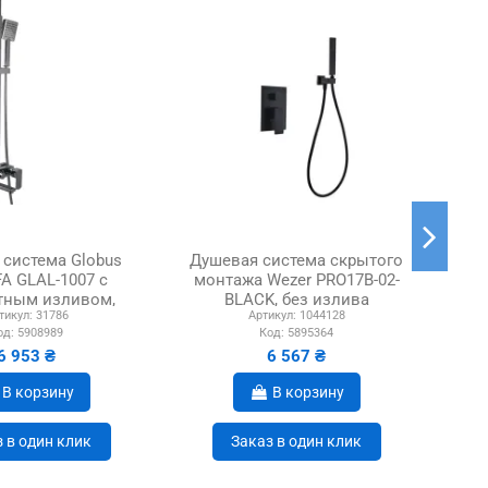
система Globus
Душевая система скрытого
FA GLAL-1007 с
монтажа Wezer PRO17B-02-
и
тным изливом,
BLACK, без излива
VA
тикул:
31786
Артикул:
1044128
а 140 см,...
од:
5908989
Код:
5895364
6 953 ₴
6 567 ₴
В корзину
В корзину
 в один клик
Заказ в один клик