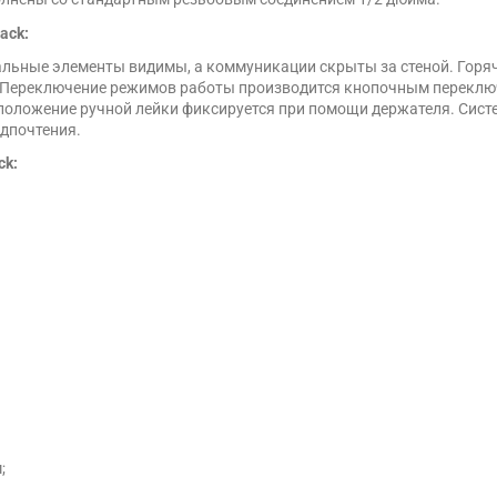
ack:
нальные элементы видимы, а коммуникации скрыты за стеной. Гор
 Переключение режимов работы производится кнопочным переключ
а положение ручной лейки фиксируется при помощи держателя. Сист
дпочтения.
ck:
;