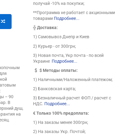
получай -10% на покупки;
**Программа не работает с акционными
товарами
Подробнее...
╬
Доставка:
1) Самовывоз Днепр и Киев
2) Курьер - от 300грн;
3) Новая почта, Укр почта - по всей
Украине
Подробнее...
кнопочным
$
Методы оплаты:
для
чной
1) Наличными/Наложенный платежом;
матовым
2) Банковская карта;
ж
ы – 90
3) Безналичный расчет ФОП / расчет с
ар. В
НДС.
Подробнее...
ерхний душ,
€ Только 100% предоплата:
арантия на
есяц.
1) На заказы менее 300грн;
2) На заказы Укр. Почтой;