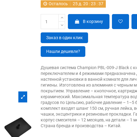
Осталось
25
д.
20
:
23
:
36
В корзину
Заказ в один клик
Нашли дешевле?
Душевая система Champion PBL-009-J Black с 
переключателем и 4 режимами предназначена 
настенной установки в ванной комнате для ли
гигиены. Изготовлена из алюминия с черным 
покрытием. Управление – кнопочное, картрид
керамический. Максимальная температура вод
градусов по Цельсию, рабочее давление – 1–5 б
комплект входят шланг 150 см, ручная лейка, в
чашки, эксцентрики и резиновые прокладки. Г
корпус смесителя – 12 месяцев, на детали – 1 м
Страна бренда и производства – Китай.