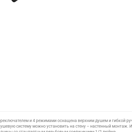
ереключателем и 4 режимами оснащена верхним душем и гибкой руч
Душевую систему можно установить на стену – настенный монтаж.
полнены со стандартным резьбовым соединением 1/2 дюйма.