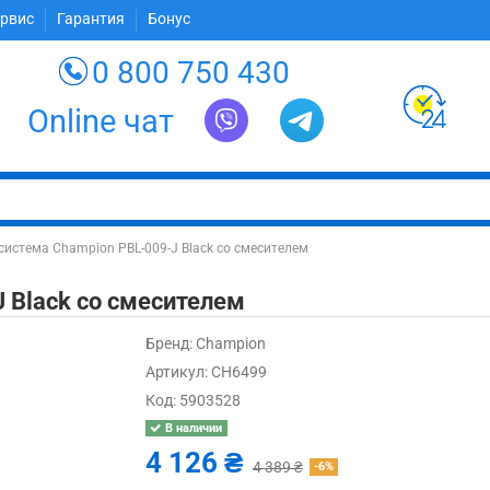
ервис
Гарантия
Бонус
0 800 750 430
Online чат
истема Champion PBL-009-J Black со смесителем
 Black со смесителем
Бренд:
Champion
Артикул:
CH6499
Код:
5903528
В наличии
4 126 ₴
4 389 ₴
-6%