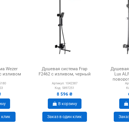
ма Wezer
Душевая система Frap
Душевая 
 с изливом
F2462 с изливом, черный
Lux AL
поворо
5180
Артикул:
1042387
Ар
высот
53
Код:
5897251
К
₴
8 596 ₴
ину
В корзину
н клик
Заказ в один клик
Заказ