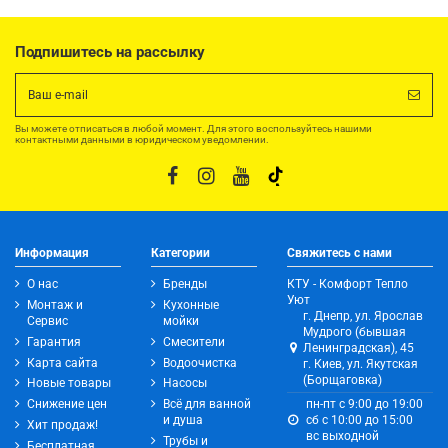
Подпишитесь на рассылку
Вы можете отписаться в любой момент. Для этого воспользуйтесь нашими
контактными данными в юридическом уведомлении.
Информация
Категории
Свяжитесь с нами
О нас
Бренды
КТУ - Комфорт Тепло
Уют
Монтаж и
Кухонные
г. Днепр, ул. Ярослав
Сервис
мойки
Мудрого (бывшая
Гарантия
Смесители
Ленинградская), 45
Карта сайта
Водоочистка
г. Киев, ул. Якутская
(Борщаговка)
Новые товары
Насосы
Снижение цен
Всё для ванной
пн-пт с 9:00 до 19:00
и душа
сб с 10:00 до 15:00
Хит продаж!
вс выходной
Трубы и
Бесплатная