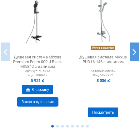
Нет в наличии
Душевая система Mixxus
Душевая система Mixxus
Premium Edem 009-J Black
PUD16-146 с изливом
MI5842 с изливом
Артикул:
MI5842
Артикул:
MI6452
Код:
5899417
Код:
5897972
5 921 ₴
3 036 ₴
В корзину
Заказ в один клик
Посмотреть