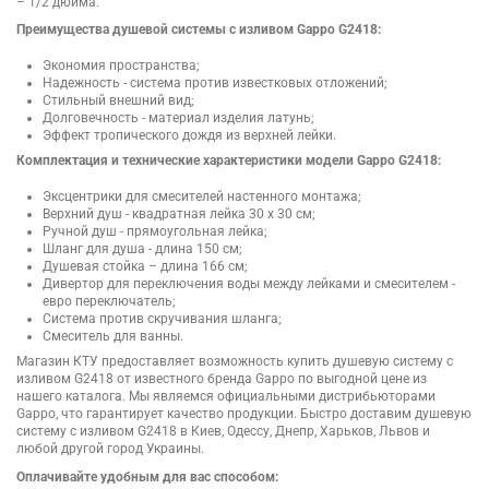
– 1/2 дюйма.
Преимущества душевой системы с изливом Gappo G2418:
Экономия пространства;
Надежность - система против известковых отложений;
Стильный внешний вид;
Долговечность - материал изделия латунь;
Эффект тропического дождя из верхней лейки.
Комплектация и технические характеристики модели Gappo G2418:
Эксцентрики для смесителей настенного монтажа;
Верхний душ - квадратная лейка 30 х 30 см;
Ручной душ - прямоугольная лейка;
Шланг для душа - длина 150 см;
Душевая стойка – длина 166 см;
Дивертор для переключения воды между лейками и смесителем -
евро переключатель;
Система против скручивания шланга;
Смеситель для ванны.
Магазин КТУ предоставляет возможность купить душевую систему с
изливом G2418 от известного бренда Gappo по выгодной цене из
нашего каталога. Мы являемся официальными дистрибьюторами
Gappo, что гарантирует качество продукции. Быстро доставим душевую
систему с изливом G2418 в Киев, Одессу, Днепр, Харьков, Львов и
любой другой город Украины.
Оплачивайте удобным для вас способом: