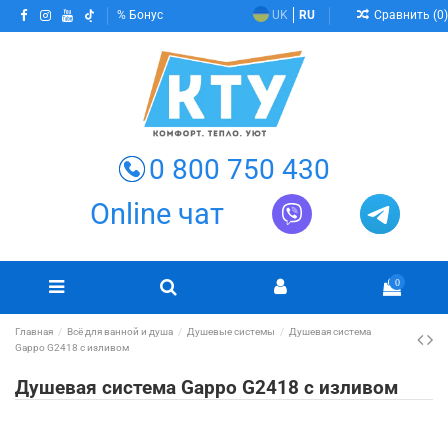
Сравнить (
0
)
Бонус
UK
RU
0 800 750 430
Online чат
0
Главная
Всё для ванной и душа
Душевые системы
Душевая система
Gappo G2418 с изливом
Душевая система Gappo G2418 с изливом