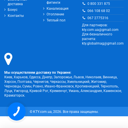
фитинги
0 800 331 875
доставка
Канализация
Бонус
066 108 68 02
Отопление
Контакты
067 2775316
Теплый пол
Для партнеров:
kty.com.ua@gmail.com
Для безналичного
расчета:
kty.globalmag@gmail.com
Мы осуществляем доставку по Украине:
Киев, Харьков, Одесса, Днепр, Запорожье, Львов, Николаев, Винница,
Херсон, Полтава, Чернигов, Черкассы, Хмельницкий, Житомир,
Черновцы, Сумы, Ровно, Ивано-Франковск, Кропивницкий, Тернополь,
Луцк, Ужгород, Кривой Рог, Кременчуг, Умань, Александрия, Каменское,
Краматорск.
© KTY.com.ua, 2026. Все права защищены.