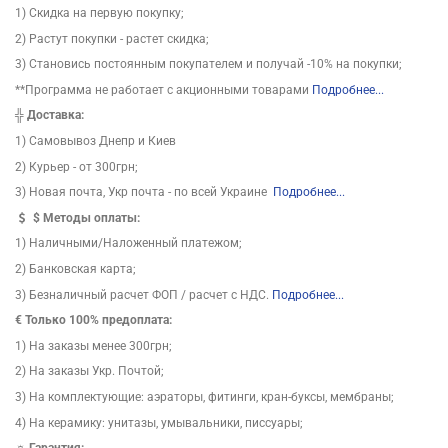
1) Скидка на первую покупку;
2) Растут покупки - растет скидка;
3) Становись постоянным покупателем и получай -10% на покупки;
**Программа не работает с акционными товарами
Подробнее...
╬
Доставка:
1) Самовывоз Днепр и Киев
2) Курьер - от 300грн;
3) Новая почта, Укр почта - по всей Украине
Подробнее...
$
Методы оплаты:
1) Наличными/Наложенный платежом;
2) Банковская карта;
3) Безналичный расчет ФОП / расчет с НДС.
Подробнее...
€ Только 100% предоплата:
1) На заказы менее 300грн;
2) На заказы Укр. Почтой;
3) На комплектующие: аэраторы, фитинги, кран-буксы, мембраны;
4) На керамику: унитазы, умывальники, писсуары;