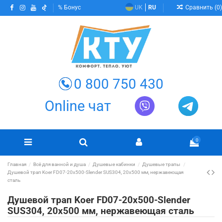
Сравнить (
0
)
Бонус
UK
RU
0 800 750 430
Online чат
0
Главная
Всё для ванной и душа
Душевые кабинки
Душевые трапы
Душевой трап Koer FD07-20x500-Slender SUS304, 20x500 мм, нержавеющая
сталь
Душевой трап Koer FD07-20x500-Slender
SUS304, 20x500 мм, нержавеющая сталь