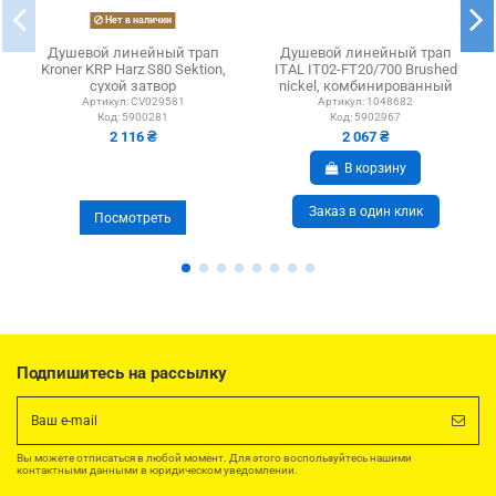
Нет в наличии
Душевой линейный трап
Душевой линейный трап
Kroner KRP Harz S80 Sektion,
ITAL IT02-FT20/700 Brushed
сухой затвор
nickel, комбинированный
затвор
Артикул:
CV029581
Артикул:
1048682
Код:
5900281
Код:
5902967
2 116 ₴
2 067 ₴
В корзину
Заказ в один клик
Посмотреть
Подпишитесь на рассылку
Вы можете отписаться в любой момент. Для этого воспользуйтесь нашими
контактными данными в юридическом уведомлении.