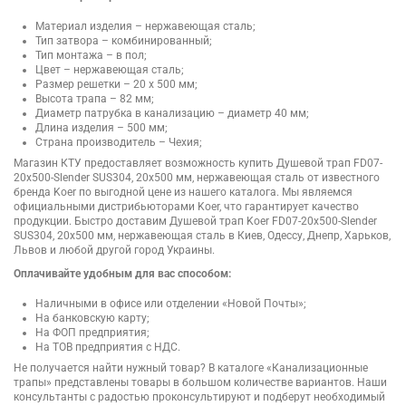
Материал изделия – нержавеющая сталь;
Тип затвора – комбинированный;
Тип монтажа – в пол;
Цвет – нержавеющая сталь;
Размер решетки – 20 х 500 мм;
Высота трапа – 82 мм;
Диаметр патрубка в канализацию – диаметр 40 мм;
Длина изделия – 500 мм;
Страна производитель – Чехия;
Магазин КТУ предоставляет возможность купить Душевой трап FD07-
20x500-Slender SUS304, 20x500 мм, нержавеющая сталь от известного
бренда Koer по выгодной цене из нашего каталога. Мы являемся
официальными дистрибьюторами Koer, что гарантирует качество
продукции. Быстро доставим Душевой трап Koer FD07-20x500-Slender
SUS304, 20x500 мм, нержавеющая сталь в Киев, Одессу, Днепр, Харьков,
Львов и любой другой город Украины.
Оплачивайте удобным для вас способом:
Наличными в офисе или отделении «Новой Почты»;
На банковскую карту;
На ФОП предприятия;
На ТОВ предприятия с НДС.
Не получается найти нужный товар? В каталоге «Канализационные
трапы» представлены товары в большом количестве вариантов. Наши
консультанты с радостью проконсультируют и подберут необходимый