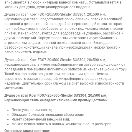
вписывается в любой интерьер ванной комнаты. Устанавливается в
кабинах для душа, функционирующих без поддона.
Душевой трап Koer FD07-20x500-Slender SUS304, 20x500 мм,
нержавеющая сталь представляет собой сливной лоток с массивной
вставкой и декоративной накладкой из нержавеющей стали, которая
при необходимости преобразуется в лоток под укладку керамической
плитки. Канал используется для водоотвода из душевых, бассейнов и
других помещений. Корпус с порогом изготовлен из устойчивого к
агрессивным средам, прочной нержавеющей стали. Благодаря
разборной конструкции канала, при необходимости можно просто и
легко почистить изделие.
Душевой трап Koer FD07-20x500-Slender SUS304, 20x500 мм,
нержавеющая сталь имеет комбинированный затвор защищающий от
попадания в помещение неприятных запахов из канализационных труб.
Такой затвор работает даже при пересыхании трапа. Низкая
вероятность развития вредной микрофлоры упрощает уход за
изделием. Длительный срок службы за счет высокой износостойкости
материала.
Душевой трап Koer FD07-20x500-Slender SUS304, 20x500 мм,
нержавеющая сталь обладает ключевыми преимуществами:
Легко устанавливается;
Обладает большой площадью сбора воды;
Имеет современный внешний вид;
Можно использовать в ванных комнатах любых размеров.
Основные характеристики: