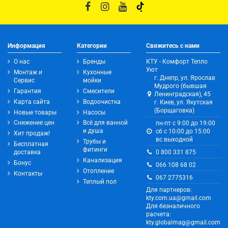
Информация
Категории
Свяжитесь с нами
О нас
Бренды
КТУ - Комфорт Тепло
Уют
Монтаж и
Кухонные
г. Днепр, ул. Ярослав
Сервис
мойки
Мудрого (бывшая
Гарантия
Смесители
Ленинградская), 45
Карта сайта
Водоочистка
г. Киев, ул. Якутская
(Борщаговка)
Новые товары
Насосы
Снижение цен
Всё для ванной
пн-пт с 9:00 до 19:00
и душа
сб с 10:00 до 15:00
Хит продаж!
вс выходной
Трубы и
Бесплатная
фитинги
0 800 331 875
доставка
Канализация
Бонус
066 108 68 02
Отопление
Контакты
067 2775316
Теплый пол
Для партнеров:
kty.com.ua@gmail.com
Для безналичного
расчета:
kty.globalmag@gmail.com