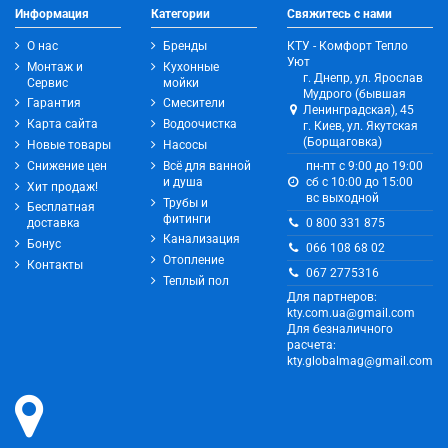
Информация
Категории
Свяжитесь с нами
О нас
Бренды
КТУ - Комфорт Тепло
Уют
Монтаж и
Кухонные
г. Днепр, ул. Ярослав
Сервис
мойки
Мудрого (бывшая
Гарантия
Смесители
Ленинградская), 45
Карта сайта
Водоочистка
г. Киев, ул. Якутская
(Борщаговка)
Новые товары
Насосы
Снижение цен
Всё для ванной
пн-пт с 9:00 до 19:00
и душа
сб с 10:00 до 15:00
Хит продаж!
вс выходной
Трубы и
Бесплатная
фитинги
0 800 331 875
доставка
Канализация
Бонус
066 108 68 02
Отопление
Контакты
067 2775316
Теплый пол
Для партнеров:
kty.com.ua@gmail.com
Для безналичного
расчета:
kty.globalmag@gmail.com