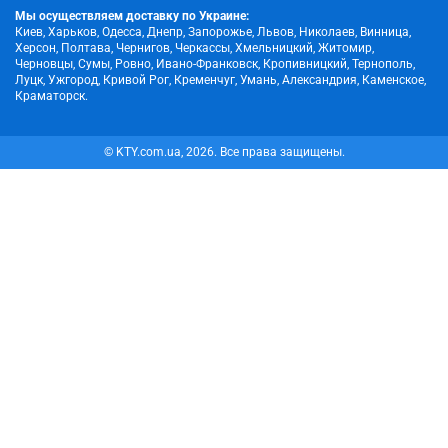
Мы осуществляем доставку по Украине:
Киев, Харьков, Одесса, Днепр, Запорожье, Львов, Николаев, Винница,
Херсон, Полтава, Чернигов, Черкассы, Хмельницкий, Житомир,
Черновцы, Сумы, Ровно, Ивано-Франковск, Кропивницкий, Тернополь,
Луцк, Ужгород, Кривой Рог, Кременчуг, Умань, Александрия, Каменское,
Краматорск.
© KTY.com.ua, 2026. Все права защищены.