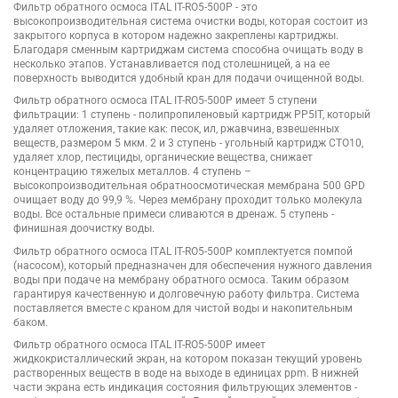
Фильтр обратного осмоса ITAL IT-RO5-500P - это
высокопроизводительная система очистки воды, которая состоит из
закрытого корпуса в котором надежно закреплены картриджы.
Благодаря сменным картриджам система способна очищать воду в
несколько этапов. Устанавливается под столешницей, а на ее
поверхность выводится удобный кран для подачи очищенной воды.
Фильтр обратного осмоса ITAL IT-RO5-500P имеет 5 ступени
фильтрации: 1 ступень - полипропиленовый картридж PP5IT, который
удаляет отложения, такие как: песок, ил, ржавчина, взвешенных
веществ, размером 5 мкм. 2 и 3 ступень - угольный картридж CTO10,
удаляет хлор, пестициды, органические вещества, снижает
концентрацию тяжелых металлов. 4 ступень –
высокопроизводительная обратноосмотическая мембрана 500 GPD
очищает воду до 99,9 %. Через мембрану проходит только молекула
воды. Все остальные примеси сливаются в дренаж. 5 ступень -
финишная доочистку воды.
Фильтр обратного осмоса ITAL IT-RO5-500P комплектуется помпой
(насосом), который предназначен для обеспечения нужного давления
воды при подаче на мембрану обратного осмоса. Таким образом
гарантируя качественную и долговечную работу фильтра. Система
поставляется вместе с краном для чистой воды и накопительным
баком.
Фильтр обратного осмоса ITAL IT-RO5-500P имеет
жидкокристаллический экран, на котором показан текущий уровень
растворенных веществ в воде на выходе в единицах ppm. В нижней
части экрана есть индикация состояния фильтрующих элементов -