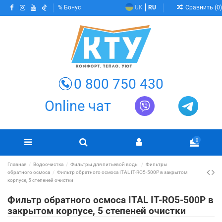
Сравнить (
0
)
Бонус
UK
RU
0 800 750 430
Online чат
0
Главная
Водоочистка
Фильтры для питьевой воды
Фильтры
обратного осмоса
Фильтр обратного осмоса ITAL IT-RO5-500P в закрытом
корпусе, 5 степеней очистки
Фильтр обратного осмоса ITAL IT-RO5-500P в
закрытом корпусе, 5 степеней очистки