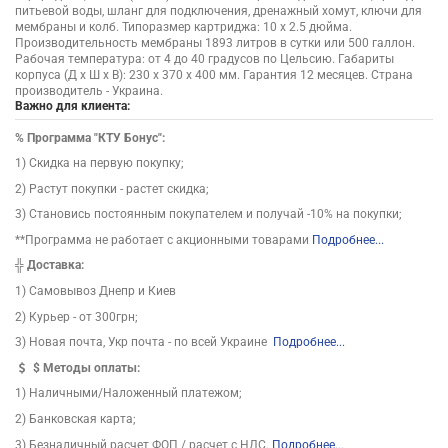
питьевой воды, шланг для подключения, дренажный хомут, ключи для
мембраны и колб. Типоразмер картриджа: 10 х 2.5 дюйма.
Производительность мембраны 1893 литров в сутки или 500 галлон.
Рабочая температура: от 4 до 40 градусов по Цельсию. Габариты
корпуса (Д х Ш х В): 230 x 370 x 400 мм. Гарантия 12 месяцев. Страна
производитель - Украина.
Важно для клиента:
%
Программа "КТУ Бонус":
1) Скидка на первую покупку;
2) Растут покупки - растет скидка;
3) Становись постоянным покупателем и получай -10% на покупки;
**Программа не работает с акционными товарами
Подробнее...
╬
Доставка:
1) Самовывоз Днепр и Киев
2) Курьер - от 300грн;
3) Новая почта, Укр почта - по всей Украине
Подробнее...
$
Методы оплаты:
1) Наличными/Наложенный платежом;
2) Банковская карта;
3) Безналичный расчет ФОП / расчет с НДС.
Подробнее...