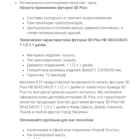
Оптимальное соотношение качество - цена.
Области применения футорки SD Plus:
Системы холодного и горячего водоснабжения;
При прокладке трубопроводов;
Центральное отопление жилых, административных, а
также промышленных зданий.
Технические характеристики футорки SD Plus НВ SD4234025
1 1/2 х 1 дюйм:
Материал изделия: латунь;
Тип присоединения: резьба;
Диаметр соединения: 1 1/2 х 1 дюйм;
Габаритные размеры изделия (ВхШхГ): 23х58х58 мм;
Гарантия: 12 месяцев.
Магазин КТУ предоставляет возможность купить футорку SD
Plus НВ SD4234025 1 1/2 х 1 дюйм от известного бренда SD
Plus по выгодной цене из нашего каталога. Мы являемся
официальными дистрибьюторами SD Plus, что гарантирует
качество продукции. Быстро доставим футорку SD Plus НВ
SD4234025 1 1/2 х 1 дюйм в Киев, Одессу, Днепр, Харьков,
Львов и любой другой город Украины.
Оплачивайте удобным для вас способом:
Наличными в офисе или отделении «Новой Почты»;
На банковскую карту;