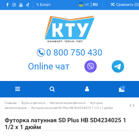
Сравнить (
0
)
Бонус
UK
RU
0 800 750 430
Online чат
0
Главная
Трубы и фитинги
Металлические фитинги
Футорки
металлические
Футорка латунная SD Plus НВ SD4234025 1 1/2 х 1 дюйм
Футорка латунная SD Plus НВ SD4234025 1
1/2 х 1 дюйм