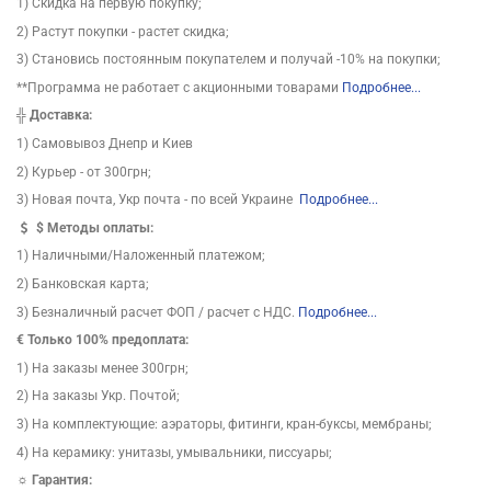
1) Скидка на первую покупку;
2) Растут покупки - растет скидка;
3) Становись постоянным покупателем и получай -10% на покупки;
**Программа не работает с акционными товарами
Подробнее...
╬
Доставка:
1) Самовывоз Днепр и Киев
2) Курьер - от 300грн;
3) Новая почта, Укр почта - по всей Украине
Подробнее...
$
Методы оплаты:
1) Наличными/Наложенный платежом;
2) Банковская карта;
3) Безналичный расчет ФОП / расчет с НДС.
Подробнее...
€ Только 100% предоплата:
1) На заказы менее 300грн;
2) На заказы Укр. Почтой;
3) На комплектующие: аэраторы, фитинги, кран-буксы, мембраны;
4) На керамику: унитазы, умывальники, писсуары;
☼ Гарантия: