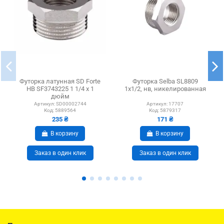
Футорка латунная SD Forte
Футорка Selba SL8809
НВ SF3743225 1 1/4 х 1
1х1/2, нв, никелированная
дюйм
Артикул:
SD00002744
Артикул:
17707
Код:
5889564
Код:
5879317
235 ₴
171 ₴
В корзину
В корзину
Заказ в один клик
Заказ в один клик