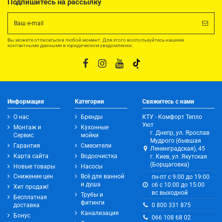
Подпишитесь на рассылку
Вы можете отписаться в любой момент. Для этого воспользуйтесь нашими
контактными данными в юридическом уведомлении.
Информация
Категории
Свяжитесь с нами
О нас
Бренды
КТУ - Комфорт Тепло
Уют
Монтаж и
Кухонные
г. Днепр, ул. Ярослав
Сервис
мойки
Мудрого (бывшая
Гарантия
Смесители
Ленинградская), 45
Карта сайта
Водоочистка
г. Киев, ул. Якутская
(Борщаговка)
Новые товары
Насосы
Снижение цен
Всё для ванной
пн-пт с 9:00 до 19:00
и душа
сб с 10:00 до 15:00
Хит продаж!
вс выходной
Трубы и
Бесплатная
фитинги
0 800 331 875
доставка
Канализация
Бонус
066 108 68 02