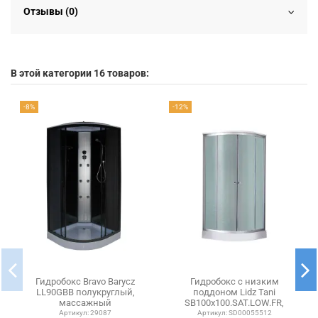
Отзывы (0)
В этой категории 16 товаров:
-8%
-12%
Гидробокс Bravo Barycz
Гидробокс с низким
LL90GBB полукруглый,
поддоном Lidz Tani
массажный
SB100x100.SAT.LOW.FR,
полукруглый, стекло Frost
Артикул:
29087
Артикул:
SD00055512