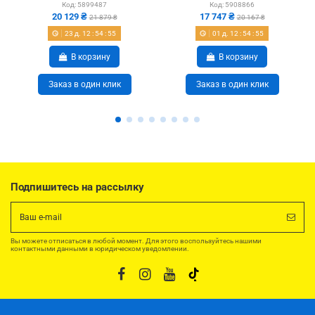
Код:
5899487
Код:
5908866
4 мм
20 129 ₴
17 747 ₴
21 879 ₴
20 167 ₴
23
д.
12
:
54
:
54
01
д.
12
:
54
:
54
В корзину
В корзину
Заказ в один клик
Заказ в один клик
Подпишитесь на рассылку
Вы можете отписаться в любой момент. Для этого воспользуйтесь нашими
контактными данными в юридическом уведомлении.