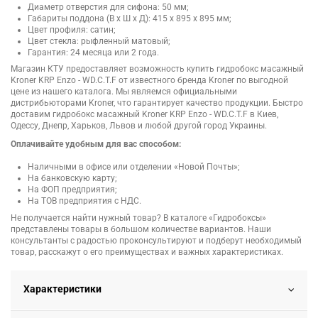
Диаметр отверстия для сифона: 50 мм;
Габариты поддона (В х Ш х Д): 415 х 895 х 895 мм;
Цвет профиля: сатин;
Цвет стекла: рыфленный матовый;
Гарантия: 24 месяца или 2 года.
Магазин КТУ предоставляет возможность купить гидробокс масажный
Kroner KRP Enzo - WD.C.T.F от известного бренда Kroner по выгодной
цене из нашего каталога. Мы являемся официальными
дистрибьюторами Kroner, что гарантирует качество продукции. Быстро
доставим гидробокс масажный Kroner KRP Enzo - WD.C.T.F в Киев,
Одессу, Днепр, Харьков, Львов и любой другой город Украины.
Оплачивайте удобным для вас способом:
Наличными в офисе или отделении «Новой Почты»;
На банковскую карту;
На ФОП предприятия;
На ТОВ предприятия с НДС.
Не получается найти нужный товар? В каталоге «Гидробоксы»
представлены товары в большом количестве вариантов. Наши
консультанты с радостью проконсультируют и подберут необходимый
товар, расскажут о его преимуществах и важных характеристиках.
Характеристики