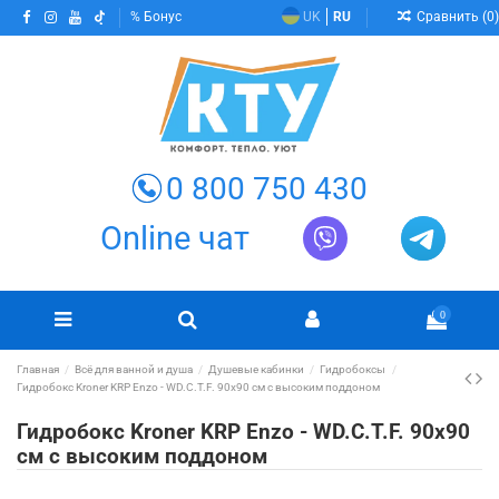
Сравнить (
0
)
Бонус
UK
RU
0 800 750 430
Online чат
0
Главная
Всё для ванной и душа
Душевые кабинки
Гидробоксы
Гидробокс Kroner KRP Enzo - WD.C.T.F. 90x90 см с высоким поддоном
Гидробокс Kroner KRP Enzo - WD.C.T.F. 90x90
см с высоким поддоном