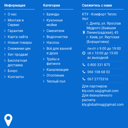
Информация
Категории
Свяжитесь с нами
О нас
Бренды
КТУ - Комфорт Тепло
Уют
Монтаж и
Кухонные
г. Днепр, ул. Ярослав
Сервис
мойки
Мудрого (бывшая
Гарантия
Смесители
Ленинградская), 45
Карта сайта
Водоочистка
г. Киев, ул. Якутская
(Борщаговка)
Новые товары
Насосы
Снижение цен
Всё для ванной
пн-пт с 9:00 до 19:00
и душа
сб с 10:00 до 15:00
Хит продаж!
вс выходной
Трубы и
Бесплатная
фитинги
0 800 331 875
доставка
Канализация
Бонус
066 108 68 02
Отопление
Контакты
067 2775316
Теплый пол
Для партнеров:
kty.com.ua@gmail.com
Для безналичного
расчета:
kty.globalmag@gmail.com