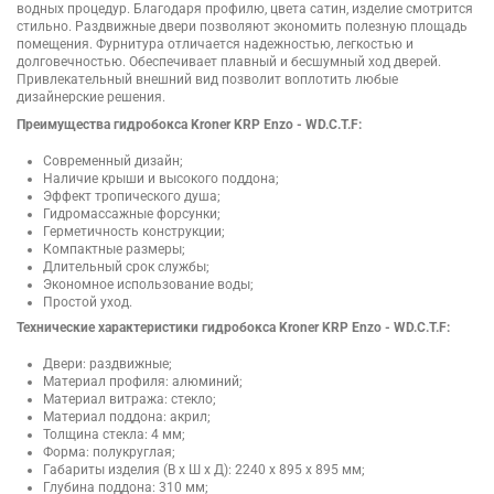
водных процедур. Благодаря профилю, цвета сатин, изделие смотрится
стильно. Раздвижные двери позволяют экономить полезную площадь
помещения. Фурнитура отличается надежностью, легкостью и
долговечностью. Обеспечивает плавный и бесшумный ход дверей.
Привлекательный внешний вид позволит воплотить любые
дизайнерские решения.
Преимущества гидробокса Kroner KRP Enzo - WD.C.T.F:
Современный дизайн;
Наличие крыши и высокого поддона;
Эффект тропического душа;
Гидромассажные форсунки;
Герметичность конструкции;
Компактные размеры;
Длительный срок службы;
Экономное использование воды;
Простой уход.
Технические характеристики гидробокса Kroner KRP Enzo - WD.C.T.F:
Двери: раздвижные;
Материал профиля: алюминий;
Материал витража: стекло;
Материал поддона: акрил;
Толщина стекла: 4 мм;
Форма: полукруглая;
Габариты изделия (В х Ш х Д): 2240 х 895 х 895 мм;
Глубина поддона: 310 мм;