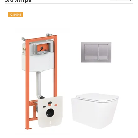
3/8 литра
-2 849 ₴