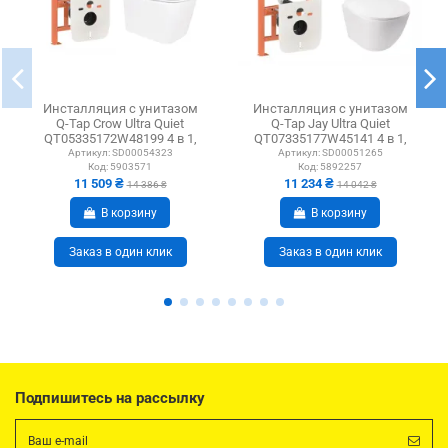
Инсталляция с унитазом
Инсталляция с унитазом
Q-Tap Crow Ultra Quiet
Q-Tap Jay Ultra Quiet
QT05335172W48199 4 в 1,
QT07335177W45141 4 в 1,
3/8 литра
3/8 литра
Артикул:
SD00054323
Артикул:
SD00051265
Код:
5903571
Код:
5892257
11 509 ₴
11 234 ₴
14 386 ₴
14 042 ₴
В корзину
В корзину
Заказ в один клик
Заказ в один клик
Подпишитесь на рассылку