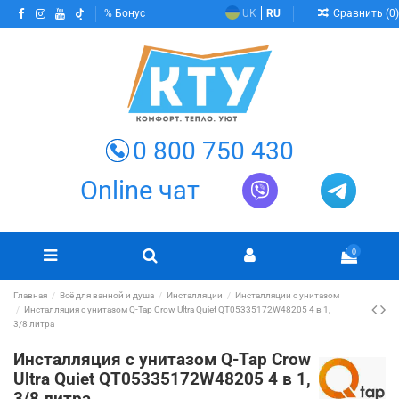
Сравнить (
0
)
Бонус
UK
RU
0 800 750 430
Online чат
0
Главная
Всё для ванной и душа
Инсталляции
Инсталляции с унитазом
Инсталляция с унитазом Q-Tap Crow Ultra Quiet QT05335172W48205 4 в 1,
3/8 литра
Инсталляция с унитазом Q-Tap Crow
Ultra Quiet QT05335172W48205 4 в 1,