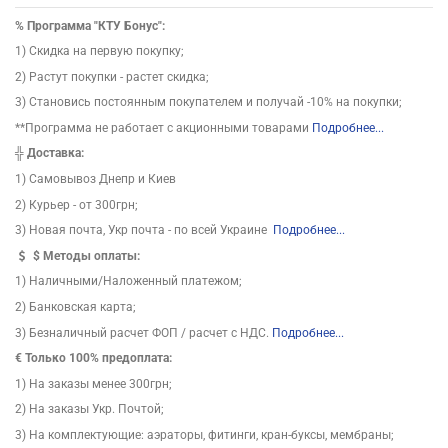
%
Программа "КТУ Бонус":
1) Скидка на первую покупку;
2) Растут покупки - растет скидка;
3) Становись постоянным покупателем и получай -10% на покупки;
**Программа не работает с акционными товарами
Подробнее...
╬
Доставка:
1) Самовывоз Днепр и Киев
2) Курьер - от 300грн;
3) Новая почта, Укр почта - по всей Украине
Подробнее...
$
Методы оплаты:
1) Наличными/Наложенный платежом;
2) Банковская карта;
3) Безналичный расчет ФОП / расчет с НДС.
Подробнее...
€ Только 100% предоплата:
1) На заказы менее 300грн;
2) На заказы Укр. Почтой;
3) На комплектующие: аэраторы, фитинги, кран-буксы, мембраны;