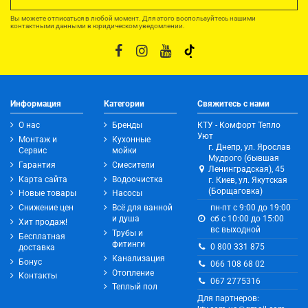
Вы можете отписаться в любой момент. Для этого воспользуйтесь нашими
контактными данными в юридическом уведомлении.
Информация
Категории
Свяжитесь с нами
О нас
Бренды
КТУ - Комфорт Тепло
Уют
Монтаж и
Кухонные
г. Днепр, ул. Ярослав
Сервис
мойки
Мудрого (бывшая
Гарантия
Смесители
Ленинградская), 45
Карта сайта
Водоочистка
г. Киев, ул. Якутская
(Борщаговка)
Новые товары
Насосы
Снижение цен
Всё для ванной
пн-пт с 9:00 до 19:00
и душа
сб с 10:00 до 15:00
Хит продаж!
вс выходной
Трубы и
Бесплатная
фитинги
0 800 331 875
доставка
Канализация
Бонус
066 108 68 02
Отопление
Контакты
067 2775316
Теплый пол
Для партнеров: