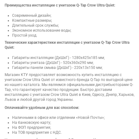
Преимущества инсталляции с унитазом Q-Tap Crow Ultra Quiet:
Современный дизайн;
Компактные размеры;
Длительный срок службы;
Экономное использование воды;
Простой уход.
Технические характеристики инсталляции с унитазом Q-Tap Crow Ultra
Quiet:
Габариты инсталляции (ДхШхГ) - 1280х425х185 мм;
Габариты унитаза (ДхШхГ) - 520х360х290 мм;
Габариты панели смыва (ДхШхГ) - 220х13х150 мм;
Магазин КТУ предоставляет возможность купить инсталляцию с
унитазом Crow Ultra Quiet от известного бренда Q-Tap по выгодной цене
из нашего каталога. Мы являемся официальными дистрибьюторами Q-
Tap, что гарантирует качество продукции. Быстро доставим
инсталляцию с унитазом Crow Ultra Quiet в Киев, Одессу, Днепр, Харьков,
Львов и любой другой город Украины.
Оплачивайте удобным для вас способом:
Наличными в офисе или отделении «Новой Почты»;
На банковскую карту;
На ФОП предприятия;
На ТОВ предприятия с НДС.