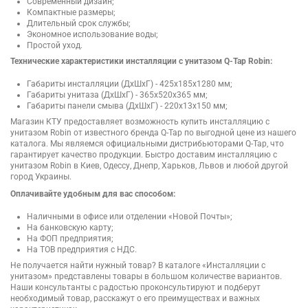
Современный дизайн;
Компактные размеры;
Длительный срок службы;
Экономное использование воды;
Простой уход.
Технические характеристики инсталляции с унитазом Q-Tap Robin:
Габариты инсталляции (ДхШхГ) - 425х185х1280 мм;
Габариты унитаза (ДхШхГ) - 365х520х365 мм;
Габариты панели смыва (ДхШхГ) - 220х13х150 мм;
Магазин КТУ предоставляет возможность купить инсталляцию с
унитазом Robin от известного бренда Q-Tap по выгодной цене из нашего
каталога. Мы являемся официальными дистрибьюторами Q-Tap, что
гарантирует качество продукции. Быстро доставим инсталляцию с
унитазом Robin в Киев, Одессу, Днепр, Харьков, Львов и любой другой
город Украины.
Оплачивайте удобным для вас способом:
Наличными в офисе или отделении «Новой Почты»;
На банковскую карту;
На ФОП предприятия;
На ТОВ предприятия с НДС.
Не получается найти нужный товар? В каталоге «Инсталляции с
унитазом» представлены товары в большом количестве вариантов.
Наши консультанты с радостью проконсультируют и подберут
необходимый товар, расскажут о его преимуществах и важных