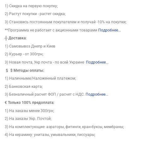
1) Скидка на первую покупку;
2) Растут покупки - растет скидка;
3) Становись постоянным покупателем и получай -10% на покупки;
**Программа не работает с акционными товарами
Подробнее...
╬
Доставка:
1) Самовывоз Днепр и Киев
2) Курьер - от 300грн;
3) Новая почта, Укр почта - по всей Украине
Подробнее...
$
Методы оплаты:
1) Наличными/Наложенный платежом;
2) Банковская карта;
3) Безналичный расчет ФОП / расчет с НДС.
Подробнее...
€ Только 100% предоплата:
1) На заказы менее 300грн;
2) На заказы Укр. Почтой;
3) На комплектующие: аэраторы, фитинги, кран-буксы, мембраны;
4) На керамику: унитазы, умывальники, писсуары;