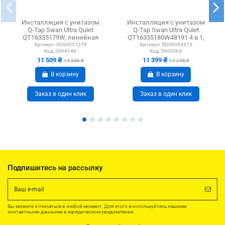
Инсталляция с унитазом
Инсталляция с унитазом
Q-Tap Swan Ultra Quiet
Q-Tap Swan Ultra Quiet
QT16335179W, линейная
QT16335180W48191 4 в 1,
клавиша хром, 4 в 1
3/8 литра
Артикул:
SD00051278
Артикул:
SD00054315
Код:
5894148
Код:
5903563
11 509 ₴
11 399 ₴
14 386 ₴
14 248 ₴
В корзину
В корзину
Заказ в один клик
Заказ в один клик
Подпишитесь на рассылку
Вы можете отписаться в любой момент. Для этого воспользуйтесь нашими
контактными данными в юридическом уведомлении.