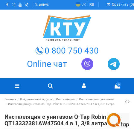
Сравнить (
0
)
Бонус
UK
RU
0 800 750 430
Online чат
0
Главная
Всё для ванной и душа
Инсталляции
Инсталляции с унитазом
Инсталляция с унитазом Q-Tap Robin QT13332381AW47504 4 в 1, 3/8 литра
Инсталляция с унитазом Q-Tap Robin
QT13332381AW47504 4 в 1, 3/8 литра