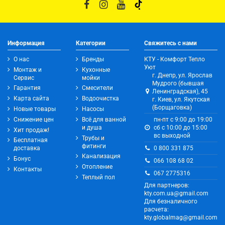
Информация
Категории
Свяжитесь с нами
О нас
Бренды
КТУ - Комфорт Тепло
Уют
Монтаж и
Кухонные
г. Днепр, ул. Ярослав
Сервис
мойки
Мудрого (бывшая
Гарантия
Смесители
Ленинградская), 45
Карта сайта
Водоочистка
г. Киев, ул. Якутская
(Борщаговка)
Новые товары
Насосы
Снижение цен
Всё для ванной
пн-пт с 9:00 до 19:00
и душа
сб с 10:00 до 15:00
Хит продаж!
вс выходной
Трубы и
Бесплатная
фитинги
0 800 331 875
доставка
Канализация
Бонус
066 108 68 02
Отопление
Контакты
067 2775316
Теплый пол
Для партнеров:
kty.com.ua@gmail.com
Для безналичного
расчета:
kty.globalmag@gmail.com