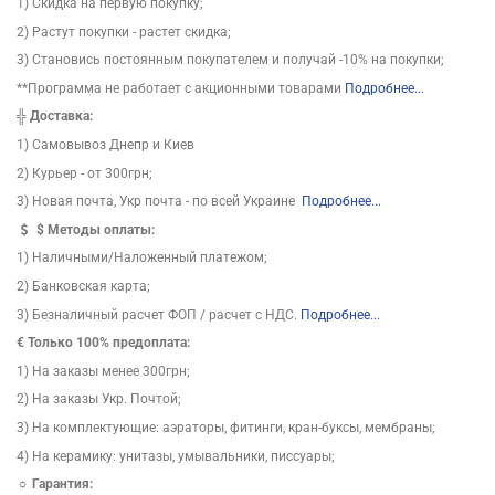
1) Скидка на первую покупку;
2) Растут покупки - растет скидка;
3) Становись постоянным покупателем и получай -10% на покупки;
**Программа не работает с акционными товарами
Подробнее...
╬
Доставка:
1) Самовывоз Днепр и Киев
2) Курьер - от 300грн;
3) Новая почта, Укр почта - по всей Украине
Подробнее...
$
Методы оплаты:
1) Наличными/Наложенный платежом;
2) Банковская карта;
3) Безналичный расчет ФОП / расчет с НДС.
Подробнее...
€ Только 100% предоплата:
1) На заказы менее 300грн;
2) На заказы Укр. Почтой;
3) На комплектующие: аэраторы, фитинги, кран-буксы, мембраны;
4) На керамику: унитазы, умывальники, писсуары;
☼ Гарантия: