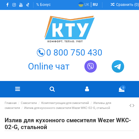
Сравнить (
0
)
Бонус
UK
RU
0 800 750 430
Online чат
0
Главная
Смесители
Комплектующие для смесителей
Изливы для
смесителя
Излив для кухонного смесителя Wezer WKC-02-G, стальной
Излив для кухонного смесителя Wezer WKC-
02-G, стальной