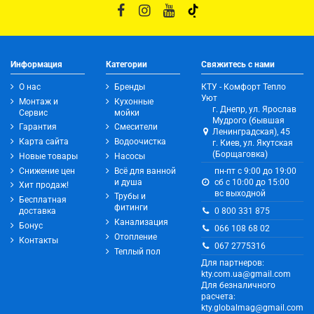
Информация
Категории
Свяжитесь с нами
О нас
Бренды
КТУ - Комфорт Тепло
Уют
Монтаж и
Кухонные
г. Днепр, ул. Ярослав
Сервис
мойки
Мудрого (бывшая
Гарантия
Смесители
Ленинградская), 45
Карта сайта
Водоочистка
г. Киев, ул. Якутская
(Борщаговка)
Новые товары
Насосы
Снижение цен
Всё для ванной
пн-пт с 9:00 до 19:00
и душа
сб с 10:00 до 15:00
Хит продаж!
вс выходной
Трубы и
Бесплатная
фитинги
0 800 331 875
доставка
Канализация
Бонус
066 108 68 02
Отопление
Контакты
067 2775316
Теплый пол
Для партнеров:
kty.com.ua@gmail.com
Для безналичного
расчета:
kty.globalmag@gmail.com