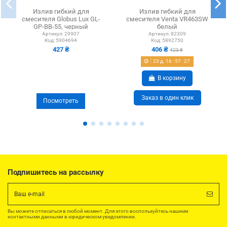
Излив гибкий для
Излив гибкий для
смесителя Globus Lux GL-
смесителя Venta VR463SW
GP-BB-55, черный
белый
Артикул:
29907
Артикул:
82309
Код:
5904694
Код:
5892750
427 ₴
406 ₴
423 ₴
23
д.
16
:
57
:
27
В корзину
Заказ в один клик
Посмотреть
Подпишитесь на рассылку
Вы можете отписаться в любой момент. Для этого воспользуйтесь нашими
контактными данными в юридическом уведомлении.