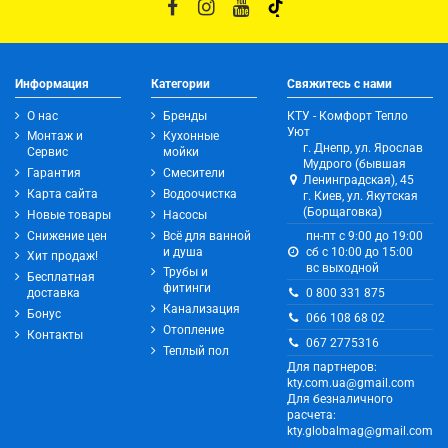
Информация
Категории
Свяжитесь с нами
О нас
Бренды
КТУ - Комфорт Тепло
Уют
Монтаж и
Кухонные
г. Днепр, ул. Ярослав
Сервис
мойки
Мудрого (бывшая
Гарантия
Смесители
Ленинградская), 45
Карта сайта
Водоочистка
г. Киев, ул. Якутская
(Борщаговка)
Новые товары
Насосы
Снижение цен
Всё для ванной
пн-пт с 9:00 до 19:00
и душа
сб с 10:00 до 15:00
Хит продаж!
вс выходной
Трубы и
Бесплатная
фитинги
0 800 331 875
доставка
Канализация
Бонус
066 108 68 02
Отопление
Контакты
067 2775316
Теплый пол
Для партнеров:
kty.com.ua@gmail.com
Для безналичного
расчета:
kty.globalmag@gmail.com