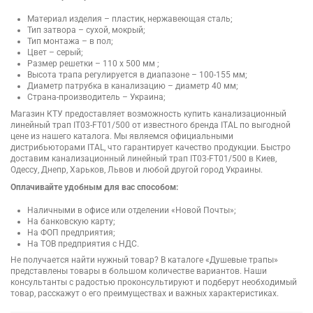
Материал изделия – пластик, нержавеющая сталь;
Тип затвора – сухой, мокрый;
Тип монтажа – в пол;
Цвет – серый;
Размер решетки – 110 х 500 мм ;
Высота трапа регулируется в диапазоне – 100-155 мм;
Диаметр патрубка в канализацию – диаметр 40 мм;
Страна-производитель – Украина;
Магазин КТУ предоставляет возможность купить канализационный
линейный трап IT03-FT01/500 от известного бренда ITAL по выгодной
цене из нашего каталога. Мы являемся официальными
дистрибьюторами ITAL, что гарантирует качество продукции. Быстро
доставим канализационный линейный трап IT03-FT01/500 в Киев,
Одессу, Днепр, Харьков, Львов и любой другой город Украины.
Оплачивайте удобным для вас способом:
Наличными в офисе или отделении «Новой Почты»;
На банковскую карту;
На ФОП предприятия;
На ТОВ предприятия с НДС.
Не получается найти нужный товар? В каталоге «Душевые трапы»
представлены товары в большом количестве вариантов. Наши
консультанты с радостью проконсультируют и подберут необходимый
товар, расскажут о его преимуществах и важных характеристиках.