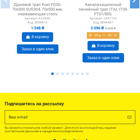
Душевой трап Koer FD30-
Канализационный
70x500 SUS304, 70x500 мм,
линейный трап ITAL IT03-
нержавеющая сталь
FT01/800,
комбинированный затвор
Артикул:
AC0698
Артикул:
1047194
Код:
5898816
Код:
5896487
1 548 ₴
2 096 ₴
2 230 ₴
00
д.
11
:
33
:
32
В корзину
В корзину
Заказ в один клик
Заказ в один клик
Подпишитесь на рассылку
Вы можете отписаться в любой момент. Для этого воспользуйтесь нашими
контактными данными в юридическом уведомлении.