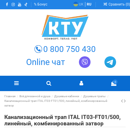
Сравнить (
0
)
Бонус
UK
RU
0 800 750 430
Online чат
0
Главная
Всё для ванной и душа
Душевые кабинки
Душевые трапы
Канализационный трап ITAL IT03-FT01/500, линейный, комбинированный
затвор
Канализационный трап ITAL IT03-FT01/500,
линейный, комбинированный затвор