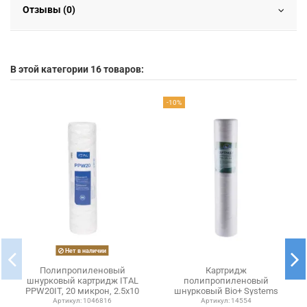
Отзывы (0)
В этой категории 16 товаров:
-10%
Нет в наличии
Полипропиленовый
Картридж
шнурковый картридж ITAL
полипропиленовый
PPW20IT, 20 микрон, 2.5х10
шнурковый Bio+ Systems
дюйма
PPW-20L-LN BigBlue 20 50
Артикул:
1046816
Артикул:
14554