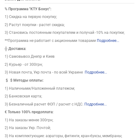
%
Программа "КТУ Бонус":
1) Скидка на первую покупку;
2) Растут покупки - растет скидка;
3) Становись постоянным покупателем и получай -10% на покупки;
**Программа не работает с акционными товарами
Подробнее...
╬
Доставка:
1) Самовывоз Днепр и Киев
2) Курьер - от 300грн;
3) Новая почта, Укр почта - по всей Украине
Подробнее...
$
Методы оплаты:
1) Наличными/Наложенный платежом;
2) Банковская карта;
3) Безналичный расчет ФОП / расчет с НДС.
Подробнее...
€ Только 100% предоплата:
1) На заказы менее 300грн;
2) На заказы Укр. Почтой;
3) На комплектующие: аэраторы, фитинги, кран-буксы, мембраны;