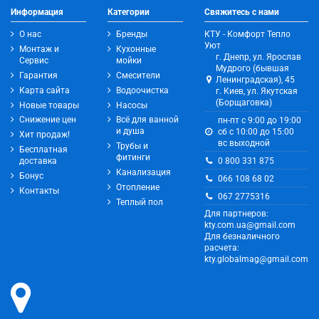
Информация
Категории
Свяжитесь с нами
О нас
Бренды
КТУ - Комфорт Тепло
Уют
Монтаж и
Кухонные
г. Днепр, ул. Ярослав
Сервис
мойки
Мудрого (бывшая
Гарантия
Смесители
Ленинградская), 45
Карта сайта
Водоочистка
г. Киев, ул. Якутская
(Борщаговка)
Новые товары
Насосы
Снижение цен
Всё для ванной
пн-пт с 9:00 до 19:00
и душа
сб с 10:00 до 15:00
Хит продаж!
вс выходной
Трубы и
Бесплатная
фитинги
0 800 331 875
доставка
Канализация
Бонус
066 108 68 02
Отопление
Контакты
067 2775316
Теплый пол
Для партнеров:
kty.com.ua@gmail.com
Для безналичного
расчета:
kty.globalmag@gmail.com