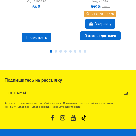
Код:
5895736
Код:
44949
мкм
66 ₴
899 ₴
999 ₴
21
д.
20
:
38
:
25
В корзину
Заказ в один клик
Посмотреть
Подпишитесь на рассылку
Вы можете отписаться в любой момент. Для этого воспользуйтесь нашими
контактными данными в юридическом уведомлении.