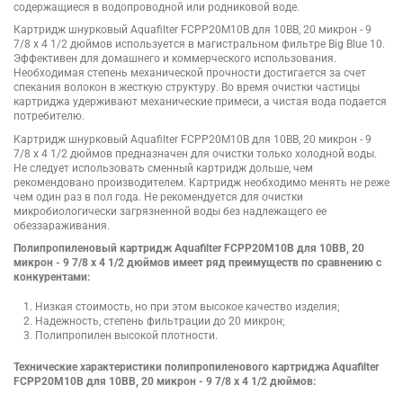
содержащиеся в водопроводной или родниковой воде.
Картридж шнурковый Aquafilter FCPP20M10B для 10BB, 20 микрон - 9
7/8 x 4 1/2 дюймов используется в магистральном фильтре Big Blue 10.
Эффективен для домашнего и коммерческого использования.
Необходимая степень механической прочности достигается за счет
спекания волокон в жесткую структуру. Во время очистки частицы
картриджа удерживают механические примеси, а чистая вода подается
потребителю.
Картридж шнурковый Aquafilter FCPP20M10B для 10BB, 20 микрон - 9
7/8 x 4 1/2 дюймов предназначен для очистки только холодной воды.
Не следует использовать сменный картридж дольше, чем
рекомендовано производителем. Картридж необходимо менять не реже
чем один раз в пол года. Не рекомендуется для очистки
микробиологически загрязненной воды без надлежащего ее
обеззараживания.
Полипропиленовый картридж Aquafilter FCPP20M10B для 10BB, 20
микрон - 9 7/8 x 4 1/2 дюймов имеет ряд преимуществ по сравнению с
конкурентами:
Низкая стоимость, но при этом высокое качество изделия;
Надежность, степень фильтрации до 20 микрон;
Полипропилен высокой плотности.
Технические характеристики полипропиленового картриджа Aquafilter
FCPP20M10B для 10BB, 20 микрон - 9 7/8 x 4 1/2 дюймов: