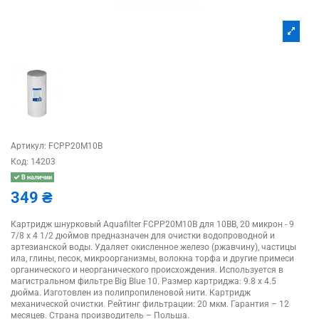
Артикул:
FCPP20M10B
Код:
14203
В наличии
349 ₴
Картридж шнурковый Aquafilter FCPP20M10B для 10BB, 20 микрон - 9
7/8 x 4 1/2 дюймов предназначен для очистки водопроводной и
артезианской воды. Удаляет окисленное железо (ржавчину), частицы
ила, глины, песок, микроорганизмы, волокна торфа и другие примеси
органического и неорганического происхождения. Используется в
магистральном фильтре Big Blue 10. Размер картриджа: 9.8 х 4.5
дюйма. Изготовлен из полипропиленовой нити. Картридж
механической очистки. Рейтинг фильтрации: 20 мкм. Гарантия – 12
месяцев. Страна производитель – Польша.