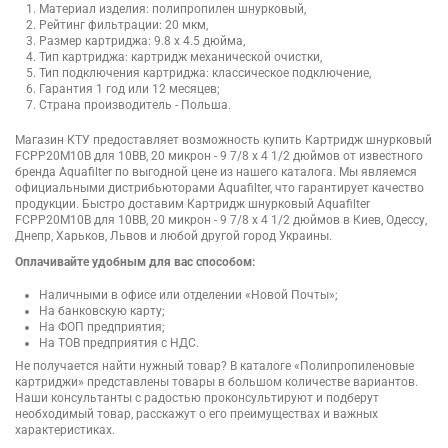
Материал изделия: полипропилен шнурковый,
Рейтинг фильтрации: 20 мкм,
Размер картриджа: 9.8 х 4.5 дюйма,
Тип картриджа: картридж механической очистки,
Тип подключения картриджа: классическое подключение,
Гарантия 1 год или 12 месяцев;
Страна производитель - Польша.
Магазин КТУ предоставляет возможность купить Картридж шнурковый
FCPP20M10B для 10BB, 20 микрон - 9 7/8 x 4 1/2 дюймов от известного
бренда Aquafilter по выгодной цене из нашего каталога. Мы являемся
официальными дистрибьюторами Aquafilter, что гарантирует качество
продукции. Быстро доставим Картридж шнурковый Aquafilter
FCPP20M10B для 10BB, 20 микрон - 9 7/8 x 4 1/2 дюймов в Киев, Одессу,
Днепр, Харьков, Львов и любой другой город Украины.
Оплачивайте удобным для вас способом:
Наличными в офисе или отделении «Новой Почты»;
На банковскую карту;
На ФОП предприятия;
На ТОВ предприятия с НДС.
Не получается найти нужный товар? В каталоге «Полипропиленовые
картриджи» представлены товары в большом количестве вариантов.
Наши консультанты с радостью проконсультируют и подберут
необходимый товар, расскажут о его преимуществах и важных
характеристиках.