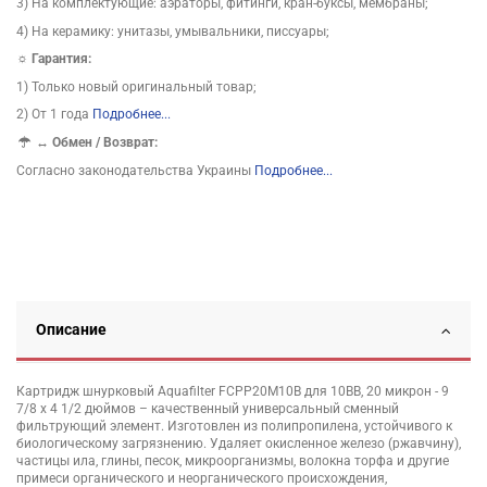
3) На комплектующие: аэраторы, фитинги, кран-буксы, мембраны;
4) На керамику: унитазы, умывальники, писсуары;
☼ Гарантия:
1) Только новый оригинальный товар;
2) От 1 года
Подробнее...
↔
Обмен / Возврат:
Согласно законодательства Украины
Подробнее...
Описание
Картридж шнурковый Aquafilter FCPP20M10B для 10BB, 20 микрон - 9
7/8 x 4 1/2 дюймов – качественный универсальный сменный
фильтрующий элемент. Изготовлен из полипропилена, устойчивого к
биологическому загрязнению. Удаляет окисленное железо (ржавчину),
частицы ила, глины, песок, микроорганизмы, волокна торфа и другие
примеси органического и неорганического происхождения,