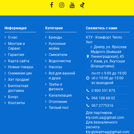
Информация
Категории
Свяжитесь с нами
О нас
Бренды
КТУ - Комфорт Тепло
Уют
Монтаж и
Кухонные
г. Днепр, ул. Ярослав
Сервис
мойки
Мудрого (бывшая
Гарантия
Смесители
Ленинградская), 45
Карта сайта
Водоочистка
г. Киев, ул. Якутская
(Борщаговка)
Новые товары
Насосы
Снижение цен
Всё для ванной
пн-пт с 9:00 до 19:00
и душа
сб с 10:00 до 15:00
Хит продаж!
вс выходной
Трубы и
Бесплатная
фитинги
0 800 331 875
доставка
Канализация
Бонус
066 108 68 02
Отопление
Контакты
067 2775316
Теплый пол
Для партнеров:
kty.com.ua@gmail.com
Для безналичного
расчета:
kty.globalmag@gmail.com