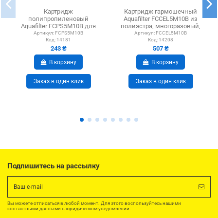
Картридж
Картридж гармошечный
полипропиленовый
Aquafilter FCCEL5M10B из
Aquafilter FCPS5M10B для
полиэстра, многоразовый,
10BB, 5 микрон - 9 7/8 x 4
для 10BB, тонкой...
Артикул:
FCPS5M10B
Артикул:
FCCEL5M10B
Код:
14181
Код:
14208
1/2 дюймов
243 ₴
507 ₴
В корзину
В корзину
Заказ в один клик
Заказ в один клик
Подпишитесь на рассылку
Вы можете отписаться в любой момент. Для этого воспользуйтесь нашими
контактными данными в юридическом уведомлении.