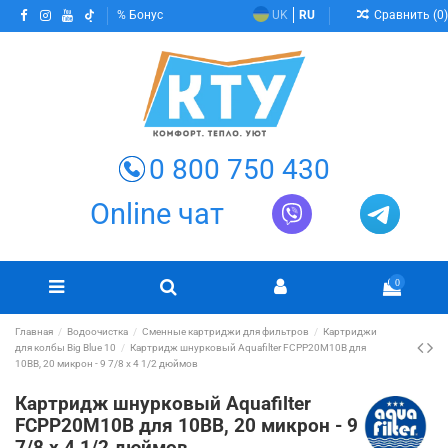
Сравнить (
0
)
Бонус
UK
RU
0 800 750 430
Online чат
0
Главная
Водоочистка
Сменные картриджи для фильтров
Картриджи
для колбы Big Blue 10
Картридж шнурковый Aquafilter FCPP20M10B для
10BB, 20 микрон - 9 7/8 x 4 1/2 дюймов
Картридж шнурковый Aquafilter
FCPP20M10B для 10BB, 20 микрон - 9