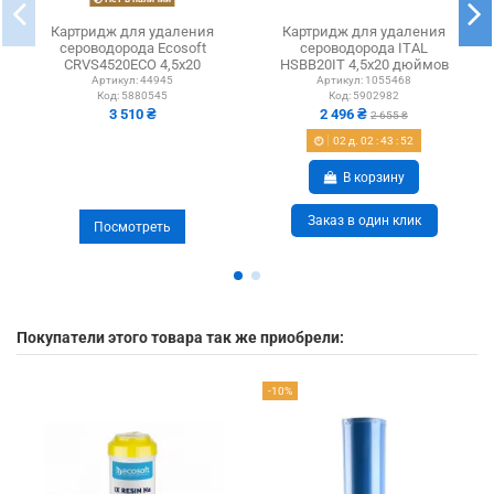
Картридж для удаления
Картридж для удаления
сероводорода Ecosoft
сероводорода ITAL
CRVS4520ECO 4,5х20
HSBB20IT 4,5х20 дюймов
Артикул:
44945
Артикул:
1055468
Код:
5880545
Код:
5902982
3 510 ₴
2 496 ₴
2 655 ₴
02
д.
02
:
43
:
51
В корзину
Заказ в один клик
Посмотреть
Покупатели этого товара так же приобрели:
-10%