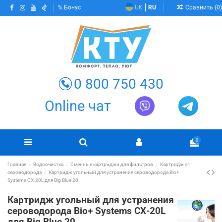
Сравнить (
0
)
Бонус
UK
RU
0 800 750 430
Online чат
0
Главная
Водоочистка
Сменные картриджи для фильтров
Картридж от
сероводорода
Картридж угольный для устранения сероводорода Bio+
Systems СХ-20L для Big Blue 20
Картридж угольный для устранения
сероводорода Bio+ Systems СХ-20L