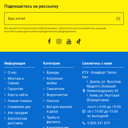
Подпишитесь на рассылку
Вы можете отписаться в любой момент. Для этого воспользуйтесь нашими
контактными данными в юридическом уведомлении.
Информация
Категории
Свяжитесь с нами
О нас
Бренды
КТУ - Комфорт Тепло
Уют
Монтаж и
Кухонные
г. Днепр, ул. Ярослав
Сервис
мойки
Мудрого (бывшая
Гарантия
Смесители
Ленинградская), 45
Карта сайта
Водоочистка
г. Киев, ул. Якутская
(Борщаговка)
Новые товары
Насосы
Снижение цен
Всё для ванной
пн-пт с 9:00 до 19:00
и душа
сб с 10:00 до 15:00
Хит продаж!
вс выходной
Трубы и
Бесплатная
фитинги
0 800 331 875
доставка
Канализация