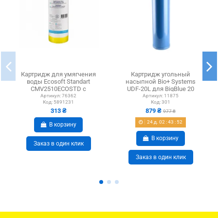
Картридж для умягчения
Картридж угольный
воды Ecosoft Standart
насыпной Bio+ Systems
CMV2510ECOSTD с
UDF-20L для BigBlue 20
ионообменной смолой
дюймов
Артикул:
76362
Артикул:
11875
Код:
5891231
Код:
301
313 ₴
879 ₴
977 ₴
24
д.
02
:
43
:
51
В корзину
В корзину
Заказ в один клик
Заказ в один клик