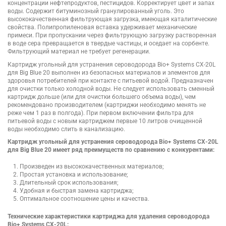
концентрации нефтепродуктов, пестицидов. Корректирует цвет и запах
воды. Содержит битуминозный гранулированный уголь. Это
высококачественная фильтрующая загрузка, имеющая каталитические
свойства. Полипропиленовая вставка удерживает механические
примеси. При пропускании через фильтрующую загрузку растворенная
в воде сера превращается в твердые частицы, и оседает на сорбенте.
Фильтрующий материал не требует регенерации.
Картридж угольный для устранения сероводорода Bio+ Systems СХ-20L
для Big Blue 20 выполнен из безопасных материалов и элементов для
здоровья потребителей при контакте с питьевой водой. Предназначен
для очистки только холодной воды. Не следует использовать сменный
картридж дольше (или для очистки большего объема воды), чем
рекомендовано производителем (картриджи необходимо менять не
реже чем 1 раз в полгода). При первом включении фильтра для
питьевой воды с новым картриджем первые 10 литров очищенной
воды необходимо слить в канализацию.
Картридж угольный для устранения сероводорода Bio+ Systems СХ-20L
для Big Blue 20 имеет ряд преимуществ по сравнению с конкурентами:
Произведен из высококачественных материалов;
Простая установка и использование;
Длительный срок использования;
Удобная и быстрая замена картриджа;
Оптимальное соотношение цены и качества.
Технические характеристики картриджа для удаления сероводорода
Bio+ Systems СХ-20L: