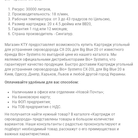
Ресурс: 30000 литров,
Производительность: 18 л/мин,
Рабочая температура: от 3 до 43 градусов по Цельсию,
Размер картриджа: 20 х 4.5 дюйма или ВВ20,
Гарантия 1 год или 12 месяцев;
Страна производитель - Сингапур.
Магазин КТУ предоставляет возможность купить Картридж угольный
для устранения сероводорода СХ-20L для Big Blue 20 от известного
бренда Bio+ Systems по выгодной цене из нашего каталога. Мы
являемся официальными дистрибьюторами Bio+ Systems, что
гарантирует качество продукции. Быстро доставим Картридж угольный
для устранения сероводорода Bio+ Systems СХ-20L для Big Blue 20 в
Киев, Одессу, Днепр, Харьков, Львов и любой другой город Украины.
Оплачивайте удобным для вас способом:
Наличными в офисе или отделении «Новой Почты»;
На банковскую карту;
На ФОП предприятия;
На ТОВ предприятия с НДС.
Не получается найти нужный товар? В каталоге «Картридж от
сероводорода» представлены товары в большом количестве
вариантов. Наши консультанты с радостью проконсультируют и
подберут необходимый товар, расскажут о его преимуществах и
важных характеристиках.