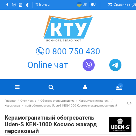
Сравнить (
0
)
Бонус
UK
RU
0 800 750 430
Online чат
0
Главная
Отопление
Обогреватели для дома
Керамические панели
Керамогранитный обогреватель Uden-S КЕN-1000 Космос жакард персиковый
Керамогранитный обогреватель
Uden-S КЕN-1000 Космос жакард
персиковый