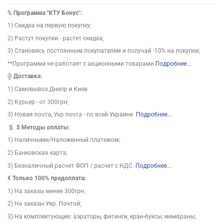
%
Программа "КТУ Бонус":
1) Скидка на первую покупку;
2) Растут покупки - растет скидка;
3) Становись постоянным покупателем и получай -10% на покупки;
**Программа не работает с акционными товарами
Подробнее...
╬
Доставка:
1) Самовывоз Днепр и Киев
2) Курьер - от 300грн;
3) Новая почта, Укр почта - по всей Украине
Подробнее...
$
Методы оплаты:
1) Наличными/Наложенный платежом;
2) Банковская карта;
3) Безналичный расчет ФОП / расчет с НДС.
Подробнее...
€ Только 100% предоплата:
1) На заказы менее 300грн;
2) На заказы Укр. Почтой;
3) На комплектующие: аэраторы, фитинги, кран-буксы, мембраны;