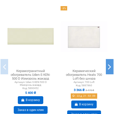
-3%
Керамогранитный
Керамический
обогреватель Uden-S КЕN-
обогреватель Heats 700
500 D Изморозь жакард
Loft без шнура
белоснежный
Артикул:
Uden-S КЕN-500 D
Артикул:
700-Loft
Изморозь жакард
Код:
5887860
Код:
5890452
3 366 ₴
3 470 ₴
5 400 ₴
22
д.
21
:
53
:
09
В корзину
В корзину
Заказ в один клик