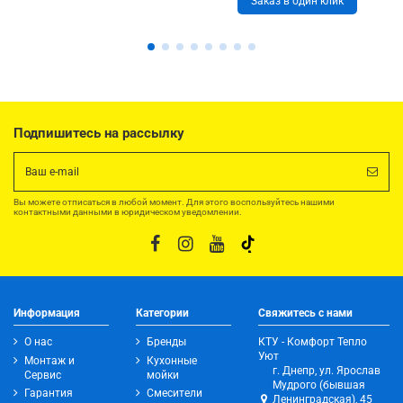
Заказ в один клик
Подпишитесь на рассылку
Вы можете отписаться в любой момент. Для этого воспользуйтесь нашими
контактными данными в юридическом уведомлении.
Информация
Категории
Свяжитесь с нами
О нас
Бренды
КТУ - Комфорт Тепло
Уют
Монтаж и
Кухонные
г. Днепр, ул. Ярослав
Сервис
мойки
Мудрого (бывшая
Гарантия
Смесители
Ленинградская), 45