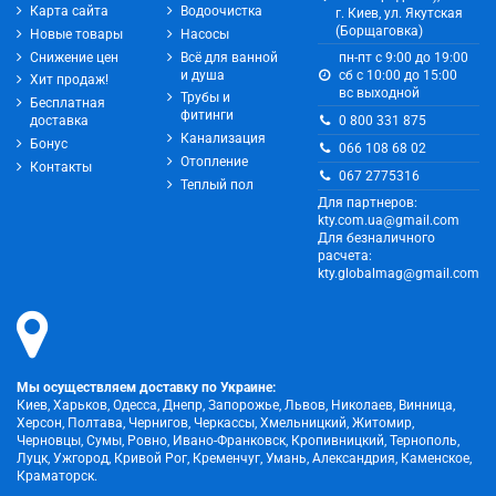
Карта сайта
Водоочистка
г. Киев, ул. Якутская
(Борщаговка)
Новые товары
Насосы
Снижение цен
Всё для ванной
пн-пт с 9:00 до 19:00
и душа
сб с 10:00 до 15:00
Хит продаж!
вс выходной
Трубы и
Бесплатная
фитинги
0 800 331 875
доставка
Канализация
Бонус
066 108 68 02
Отопление
Контакты
067 2775316
Теплый пол
Для партнеров:
kty.com.ua@gmail.com
Для безналичного
расчета:
kty.globalmag@gmail.com
Мы осуществляем доставку по Украине:
Киев, Харьков, Одесса, Днепр, Запорожье, Львов, Николаев, Винница,
Херсон, Полтава, Чернигов, Черкассы, Хмельницкий, Житомир,
Черновцы, Сумы, Ровно, Ивано-Франковск, Кропивницкий, Тернополь,
Луцк, Ужгород, Кривой Рог, Кременчуг, Умань, Александрия, Каменское,
Краматорск.