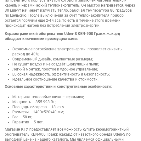
из гранитного корпуса, внутри которого заключен нагревательный
кабель и керамический теплонакопитель. Он быстро нагревается, через
30 минут начинает излучать тепло, рабочая температура 80 градусов
по Цельсию. После выключения за счет теплонакопителя прибор
остается горячим еще 2-4 часа, то есть в течение этого времени
происходит нагрев без потребления электроэнергии.
Керамогранитный обогреватель Uden-S КЕN-900 Гранж жакард
обладает ключевыми преимуществами:
Экономное потребление электроэнергии: позволяет снизить
расход до 40%;
Современный дизайн, компактные размеры;
Не сушит воздух и не создаёт циркуляции пыли;
Легкий монтаж, простое и удобное управление;
Высокая надежность, эффективность и безопасность;
Идеальное соотношение качества и стоимости.
Основные характеристики и конструктивные особенности:
Материал теплообменника – керамика;
Мощность – 855-998 Вт;
Площадь обогрева – 18 кв.м.
Размеры – 1400х520х40 мм;
Вес – 58 кг;
Гарантия – 5 лет.
Магазин КТУ предоставляет возможность купить керамогранитный
обогреватель КЕN-900 Гранж жакард от известного бренда Uden-S по
выгодной цене из нашего каталога. Мы являемся официальными