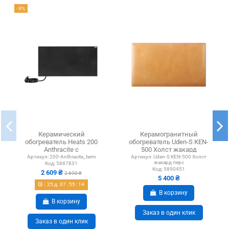
-3%
Керамический
Керамогранитный
обогреватель Heats 200
обогреватель Uden-S КЕN-
Anthracite с
500 Холст жакард
терморегулятором
персиковый
Артикул:
200-Anthracite_term
Артикул:
Uden-S КЕN-500 Холст
жакард перс
Код:
5887831
Код:
5890451
2 609 ₴
2 690 ₴
5 400 ₴
25
д.
07
:
55
:
14
В корзину
В корзину
Заказ в один клик
Заказ в один клик