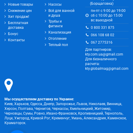
(Борщаговка)
Новые товары
Насосы
Снижение цен
Всё для ванной
пн-пт с 9:00 до 19:00
и душа
сб с 10:00 до 15:00
Хит продаж!
вс выходной
Трубы и
Бесплатная
фитинги
0 800 331 875
доставка
Канализация
Бонус
066 108 68 02
Отопление
Контакты
067 2775316
Теплый пол
Для партнеров:
kty.com.ua@gmail.com
Для безналичного
расчета:
kty.globalmag@gmail.com
Мы осуществляем доставку по Украине:
Киев, Харьков, Одесса, Днепр, Запорожье, Львов, Николаев, Винница,
Херсон, Полтава, Чернигов, Черкассы, Хмельницкий, Житомир,
Черновцы, Сумы, Ровно, Ивано-Франковск, Кропивницкий, Тернополь,
Луцк, Ужгород, Кривой Рог, Кременчуг, Умань, Александрия, Каменское,
Краматорск.