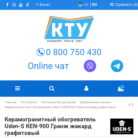
Сравнить (
0
)
Бонус
UK
RU
0 800 750 430
Online чат
0
Главная
Отопление
Обогреватели для дома
Керамические панели
Керамогранитный обогреватель Uden-S КЕN-900 Гранж жакард графитовый
Керамогранитный обогреватель
Uden-S КЕN-900 Гранж жакард
графитовый