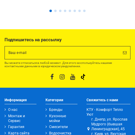
Подпишитесь на рассылку
Вы можете отписаться в любой момент. Для этого воспользуйтесь нашими
контактными данными в юридическом уведомлении.
Информация
Категории
Свяжитесь с нами
О нас
Бренды
КТУ - Комфорт Тепло
Уют
Монтаж и
Кухонные
г. Днепр, ул. Ярослав
Сервис
мойки
Мудрого (бывшая
Гарантия
Смесители
Ленинградская), 45
Карта сайта
Водоочистка
г. Киев, ул. Якутская