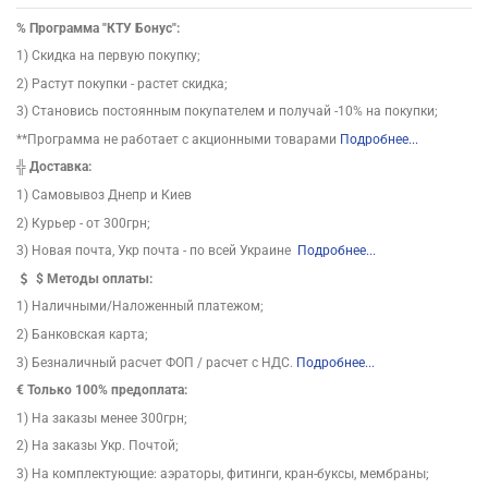
%
Программа "КТУ Бонус":
1) Скидка на первую покупку;
2) Растут покупки - растет скидка;
3) Становись постоянным покупателем и получай -10% на покупки;
**Программа не работает с акционными товарами
Подробнее...
╬
Доставка:
1) Самовывоз Днепр и Киев
2) Курьер - от 300грн;
3) Новая почта, Укр почта - по всей Украине
Подробнее...
$
Методы оплаты:
1) Наличными/Наложенный платежом;
2) Банковская карта;
3) Безналичный расчет ФОП / расчет с НДС.
Подробнее...
€ Только 100% предоплата:
1) На заказы менее 300грн;
2) На заказы Укр. Почтой;
3) На комплектующие: аэраторы, фитинги, кран-буксы, мембраны;