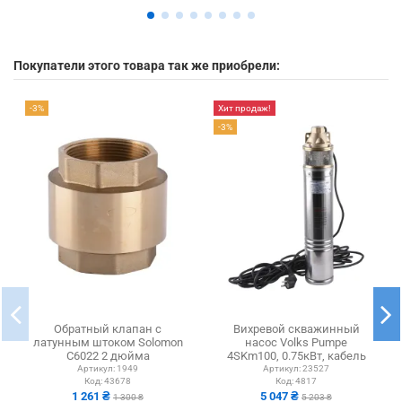
Покупатели этого товара так же приобрели:
-3%
Хит продаж!
-3%
Обратный клапан с
Вихревой скважинный
латунным штоком Solomon
насос Volks Pumpe
C6022 2 дюйма
4SKm100, 0.75кВт, кабель
10 метров, без пульта
Артикул:
1949
Артикул:
23527
Код:
43678
Код:
4817
1 261 ₴
5 047 ₴
1 300 ₴
5 203 ₴