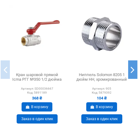
Кран шаровой прямой
Ниппель Solomon 8205 1
Icma РГГ №350 1/2 дюйма
дюйм НН, хромированный
Артикул:
SD00036667
Артикул:
905
Код:
5891189
Код:
5879392
368 ₴
104 ₴
В корзину
В корзину
Заказ в один клик
Заказ в один клик