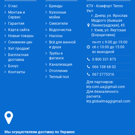
О нас
Бренды
КТУ - Комфорт Тепло
Уют
Монтаж и
Кухонные
г. Днепр, ул. Ярослав
Сервис
мойки
Мудрого (бывшая
Гарантия
Смесители
Ленинградская), 45
Карта сайта
Водоочистка
г. Киев, ул. Якутская
(Борщаговка)
Новые товары
Насосы
Снижение цен
Всё для ванной
пн-пт с 9:00 до 19:00
и душа
сб с 10:00 до 15:00
Хит продаж!
вс выходной
Трубы и
Бесплатная
фитинги
0 800 331 875
доставка
Канализация
Бонус
066 108 68 02
Отопление
Контакты
067 2775316
Теплый пол
Для партнеров:
kty.com.ua@gmail.com
Для безналичного
расчета:
kty.globalmag@gmail.com
Мы осуществляем доставку по Украине: