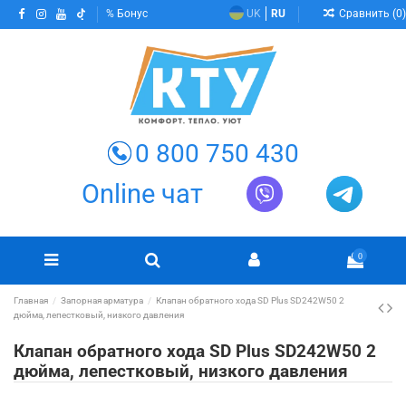
Сравнить (
0
)
Бонус
UK
RU
0 800 750 430
Online чат
0
Главная
Запорная арматура
Клапан обратного хода SD Plus SD242W50 2
дюйма, лепестковый, низкого давления
Клапан обратного хода SD Plus SD242W50 2
дюйма, лепестковый, низкого давления