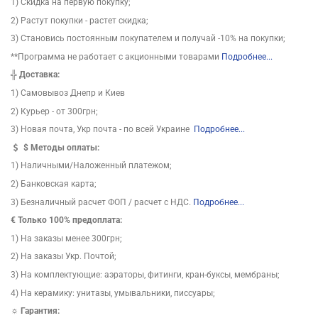
1) Скидка на первую покупку;
2) Растут покупки - растет скидка;
3) Становись постоянным покупателем и получай -10% на покупки;
**Программа не работает с акционными товарами
Подробнее...
╬
Доставка:
1) Самовывоз Днепр и Киев
2) Курьер - от 300грн;
3) Новая почта, Укр почта - по всей Украине
Подробнее...
$
Методы оплаты:
1) Наличными/Наложенный платежом;
2) Банковская карта;
3) Безналичный расчет ФОП / расчет с НДС.
Подробнее...
€ Только 100% предоплата:
1) На заказы менее 300грн;
2) На заказы Укр. Почтой;
3) На комплектующие: аэраторы, фитинги, кран-буксы, мембраны;
4) На керамику: унитазы, умывальники, писсуары;
☼ Гарантия: