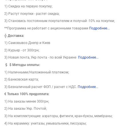
1) Скидка на первую покупку;
2) Растут покупки - растет скидка;
3) Становись постоянным покупателем и получай -10% на покупки;
**Программа не работает с акционными товарами
Подробнее...
╬
Доставка:
1) Самовывоз Днепр и Киев
2) Курьер - от 300грн;
3) Новая почта, Укр почта - по всей Украине
Подробнее...
$
Методы оплаты:
1) Наличными/Наложенный платежом;
2) Банковская карта;
3) Безналичный расчет ФОП / расчет с НДС.
Подробнее...
€ Только 100% предоплата:
1) На заказы менее 300грн;
2) На заказы Укр. Почтой;
3) На комплектующие: аэраторы, фитинги, кран-буксы, мембраны;
4) На керамику: унитазы, умывальники, писсуары;