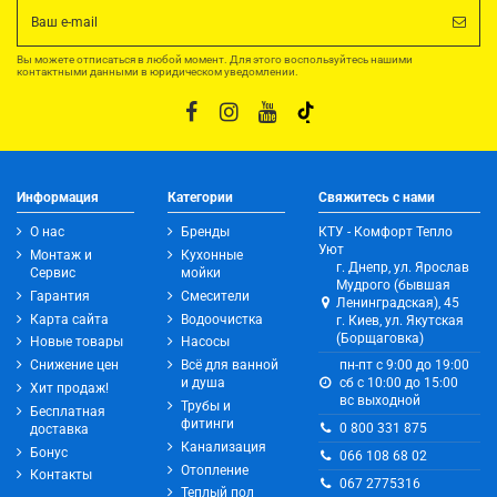
Вы можете отписаться в любой момент. Для этого воспользуйтесь нашими
контактными данными в юридическом уведомлении.
Информация
Категории
Свяжитесь с нами
О нас
Бренды
КТУ - Комфорт Тепло
Уют
Монтаж и
Кухонные
г. Днепр, ул. Ярослав
Сервис
мойки
Мудрого (бывшая
Гарантия
Смесители
Ленинградская), 45
Карта сайта
Водоочистка
г. Киев, ул. Якутская
(Борщаговка)
Новые товары
Насосы
Снижение цен
Всё для ванной
пн-пт с 9:00 до 19:00
и душа
сб с 10:00 до 15:00
Хит продаж!
вс выходной
Трубы и
Бесплатная
фитинги
0 800 331 875
доставка
Канализация
Бонус
066 108 68 02
Отопление
Контакты
067 2775316
Теплый пол