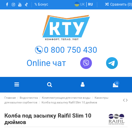
Сравнить (
0
)
Бонус
UK
RU
0 800 750 430
Online чат
0
Главная
Водоочистка
Комплектующие для очистки воды
Канистры
для засыпки сорбентов
Колба под засыпку Raifil Slim 10 дюймов
Колба под засыпку Raifil Slim 10
дюймов