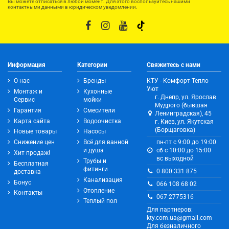
Вы можете отписаться в любой момент. Для этого воспользуйтесь нашими
контактными данными в юридическом уведомлении.
Информация
Категории
Свяжитесь с нами
О нас
Бренды
КТУ - Комфорт Тепло
Уют
Монтаж и
Кухонные
г. Днепр, ул. Ярослав
Сервис
мойки
Мудрого (бывшая
Гарантия
Смесители
Ленинградская), 45
Карта сайта
Водоочистка
г. Киев, ул. Якутская
(Борщаговка)
Новые товары
Насосы
Снижение цен
Всё для ванной
пн-пт с 9:00 до 19:00
и душа
сб с 10:00 до 15:00
Хит продаж!
вс выходной
Трубы и
Бесплатная
фитинги
0 800 331 875
доставка
Канализация
Бонус
066 108 68 02
Отопление
Контакты
067 2775316
Теплый пол
Для партнеров:
kty.com.ua@gmail.com
Для безналичного