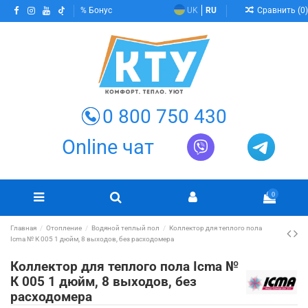
Сравнить (
0
)
Бонус
UK
RU
0 800 750 430
Online чат
0
Главная
Отопление
Водяной теплый пол
Коллектор для теплого пола
Icma № К 005 1 дюйм, 8 выходов, без расходомера
Коллектор для теплого пола Icma №
К 005 1 дюйм, 8 выходов, без
расходомера