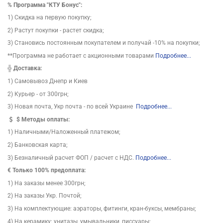
%
Программа "КТУ Бонус":
1) Скидка на первую покупку;
2) Растут покупки - растет скидка;
3) Становись постоянным покупателем и получай -10% на покупки;
**Программа не работает с акционными товарами
Подробнее...
╬
Доставка:
1) Самовывоз Днепр и Киев
2) Курьер - от 300грн;
3) Новая почта, Укр почта - по всей Украине
Подробнее...
$
Методы оплаты:
1) Наличными/Наложенный платежом;
2) Банковская карта;
3) Безналичный расчет ФОП / расчет с НДС.
Подробнее...
€ Только 100% предоплата:
1) На заказы менее 300грн;
2) На заказы Укр. Почтой;
3) На комплектующие: аэраторы, фитинги, кран-буксы, мембраны;
4) На керамику: унитазы, умывальники, писсуары;