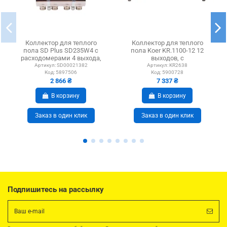
Коллектор для теплого
Коллектор для теплого
пола SD Plus SD235W4 с
пола Koer KR.1100-12 12
расходомерами 4 выхода,
выходов, с
1 дюйм
термостатическими
Артикул:
SD00021382
Артикул:
KR2638
Код:
5897506
Код:
5900728
клапанами
2 866 ₴
7 337 ₴
В корзину
В корзину
Заказ в один клик
Заказ в один клик
Подпишитесь на рассылку