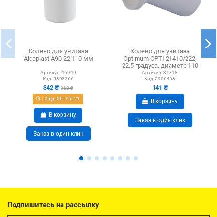
Колено для унитаза
Колено для унитаза
Alcaplast A90-22 110 мм
Optimum OPTI 21410/222,
22,5 градуса, диаметр 110
мм
Артикул:
46949
Артикул:
31818
Код:
5893266
Код:
5906468
342 ₴
141 ₴
368 ₴
25
д.
06
:
16
:
21
В корзину
В корзину
Заказ в один клик
Заказ в один клик
Подпишитесь на рассылку