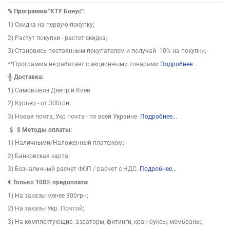
%
Программа "КТУ Бонус":
1) Скидка на первую покупку;
2) Растут покупки - растет скидка;
3) Становись постоянным покупателем и получай -10% на покупки;
**Программа не работает с акционными товарами
Подробнее...
╬
Доставка:
1) Самовывоз Днепр и Киев
2) Курьер - от 300грн;
3) Новая почта, Укр почта - по всей Украине
Подробнее...
$
Методы оплаты:
1) Наличными/Наложенный платежом;
2) Банковская карта;
3) Безналичный расчет ФОП / расчет с НДС.
Подробнее...
€ Только 100% предоплата:
1) На заказы менее 300грн;
2) На заказы Укр. Почтой;
3) На комплектующие: аэраторы, фитинги, кран-буксы, мембраны;