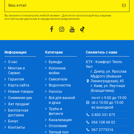
Вы можете отписаться в любой момент. Для этого воспользуйтесь нашими
контактными данными в юридическом уведомлении.
Информация
Категории
Свяжитесь с нами
О нас
Бренды
КТУ - Комфорт Тепло
Уют
Монтаж и
Кухонные
г. Днепр, ул. Ярослав
Сервис
мойки
Мудрого (бывшая
Гарантия
Смесители
Ленинградская), 45
Карта сайта
Водоочистка
г. Киев, ул. Якутская
(Борщаговка)
Новые товары
Насосы
Снижение цен
Всё для ванной
пн-пт с 9:00 до 19:00
и душа
сб с 10:00 до 15:00
Хит продаж!
вс выходной
Трубы и
Бесплатная
фитинги
0 800 331 875
доставка
Канализация
Бонус
066 108 68 02
Отопление
Контакты
067 2775316
Теплый пол