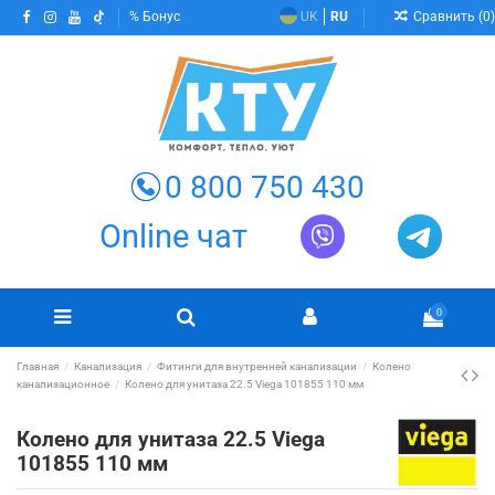
Сравнить (
0
)
Бонус
UK
RU
0 800 750 430
Online чат
0
Главная
Канализация
Фитинги для внутренней канализации
Колено
канализационное
Колено для унитаза 22.5 Viega 101855 110 мм
Колено для унитаза 22.5 Viega
101855 110 мм