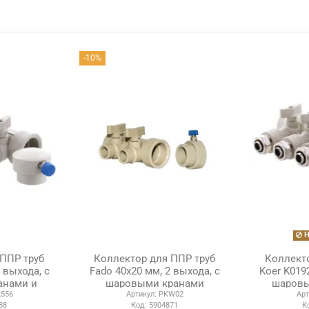
-10%
Н
ППР труб
Коллектор для ППР труб
Коллекто
 выхода, с
Fado 40х20 мм, 2 выхода, с
Koer K019
анами и
шаровыми кранами
шаровы
556
Артикул:
PKW02
Арт
ом
ф
88
Код:
5904871
К