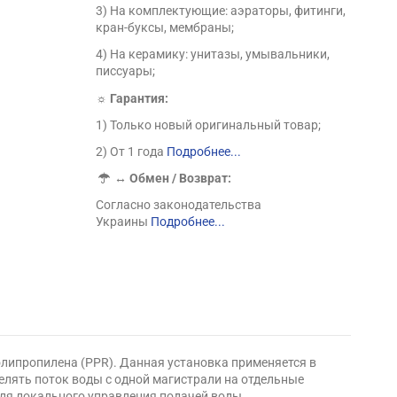
3) На комплектующие: аэраторы, фитинги,
кран-буксы, мембраны;
4) На керамику: унитазы, умывальники,
писсуары;
☼ Гарантия:
1) Только новый оригинальный товар;
2) От 1 года
Подробнее...
↔
Обмен / Возврат:
Согласно законодательства
Украины
Подробнее...
олипропилена (PPR). Данная установка применяется в
елять поток воды с одной магистрали на отдельные
ля локального управления подачей воды.