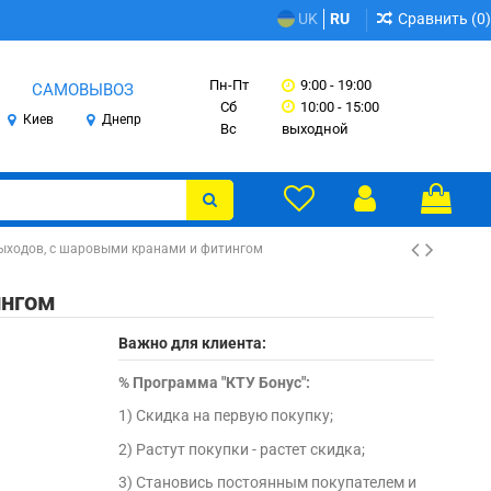
Сравнить (
0
)
UK
RU
Пн-Пт
9:00 - 19:00
САМОВЫВОЗ
Сб
10:00 - 15:00
Киев
Днепр
Вс
выходной
выходов, с шаровыми кранами и фитингом
ингом
Важно для клиента:
%
Программа "КТУ Бонус":
1) Скидка на первую покупку;
2) Растут покупки - растет скидка;
3) Становись постоянным покупателем и