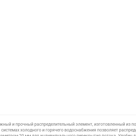
ёжный и прочный распределительный элемент, изготовленный из п
в системах холодного и горячего водоснабжения позволяет распред
метром 20 мм для индивидуального перекрытия потока. Удобен д