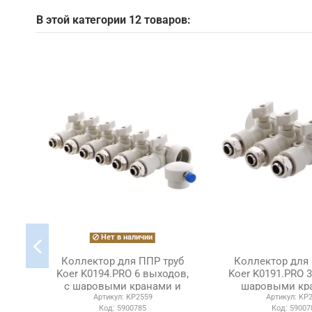
В этой категории 12 товаров:
Нет в наличии
Коллектор для ППР труб
Коллектор для 
Koer K0194.PRO 6 выходов,
Koer K0191.PRO 3
с шаровыми кранами и
шаровыми кр
Артикул:
KP2559
Артикул:
KP2
фитингом
фитинг
Код:
5900785
Код:
59007