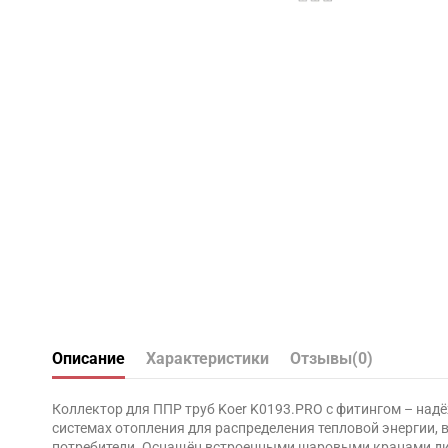
Описание
Характеристики
Отзывы
(0)
Коллектор для ППР труб Koer K0193.PRO с фитингом – над
системах отопления для распределения тепловой энергии, 
потребители. Оснащён встроенными шаровыми кранами диа