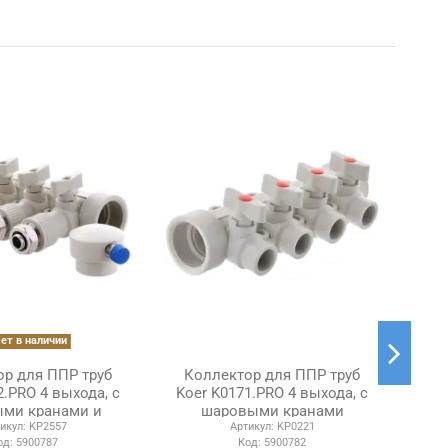
ет в наличии
р для ППР труб
Коллектор для ППР труб
Ко
2.PRO 4 выхода, с
Koer K0171.PRO 4 выхода, с
Koe
ми кранами и
шаровыми кранами
икул:
KP2557
Артикул:
KP0221
итингом
од:
5900787
Код:
5900782