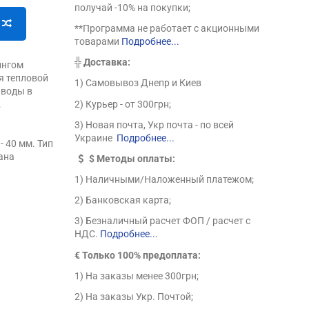
получай -10% на покупки;
**Программа не работает с акционными
товарами
Подробнее...
╬
Доставка:
ингом
я тепловой
1) Самовывоз Днепр и Киев
 воды в
2) Курьер - от 300грн;
.
3) Новая почта, Укр почта - по всей
Украине
Подробнее...
 40 мм. Тип
рана
$
Методы оплаты:
1) Наличными/Наложенный платежом;
2) Банковская карта;
3) Безналичный расчет ФОП / расчет с
НДС.
Подробнее...
€ Только 100% предоплата:
1) На заказы менее 300грн;
2) На заказы Укр. Почтой;