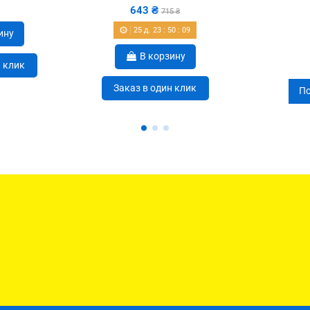
643 ₴
715 ₴
25
д.
23
:
50
:
08
ину
В корзину
н клик
Заказ в один клик
По