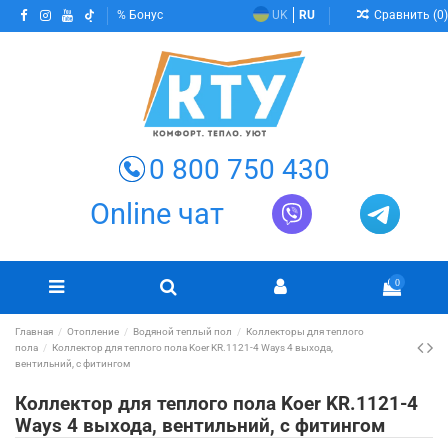
Сравнить (
0
)
Бонус
UK
RU
0 800 750 430
Online чат
0
Главная
Отопление
Водяной теплый пол
Коллекторы для теплого
пола
Коллектор для теплого пола Koer KR.1121-4 Ways 4 выхода,
вентильний, с фитингом
Коллектор для теплого пола Koer KR.1121-4
Ways 4 выхода, вентильний, с фитингом