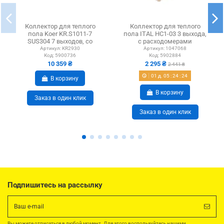
Коллектор для теплого
Коллектор для теплого
пола Koer KR.S1011-7
пола ITAL HC1-03 3 выхода,
SUS304 7 выходов, со
с расходомерами
встроенным
Артикул:
KR2930
Артикул:
1047068
Код:
5900736
Код:
5902884
смесительным...
10 359 ₴
2 295 ₴
2 441 ₴
01
д.
05
:
24
:
24
В корзину
В корзину
Заказ в один клик
Заказ в один клик
Подпишитесь на рассылку
Вы можете отписаться в любой момент. Для этого воспользуйтесь нашими