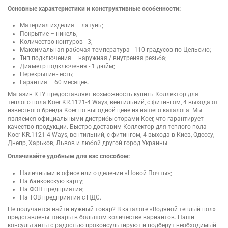
Основные характеристики и конструктивные особенности:
Материал изделия – латунь;
Покрытие – никель;
Количество контуров - 3;
Максимальная рабочая температура - 110 градусов по Цельсию;
Тип подключения – наружная / внутреняя резьба;
Диаметр подключения - 1 дюйм;
Перекрытие - есть;
Гарантия – 60 месяцев.
Магазин КТУ предоставляет возможность купить Коллектор для
теплого пола Koer KR.1121-4 Ways, вентильний, с фитингом, 4 выхода от
известного бренда Koer по выгодной цене из нашего каталога. Мы
являемся официальными дистрибьюторами Koer, что гарантирует
качество продукции. Быстро доставим Коллектор для теплого пола
Koer KR.1121-4 Ways, вентильний, с фитингом, 4 выхода в Киев, Одессу,
Днепр, Харьков, Львов и любой другой город Украины.
Оплачивайте удобным для вас способом:
Наличными в офисе или отделении «Новой Почты»;
На банковскую карту;
На ФОП предприятия;
На ТОВ предприятия с НДС.
Не получается найти нужный товар? В каталоге «Водяной теплый пол»
представлены товары в большом количестве вариантов. Наши
консультанты с радостью проконсультируют и подберут необходимый