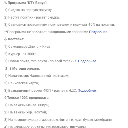
%
Программа "КТУ Бонус":
1) Скидка на первую покупку;
2) Растут покупки - растет скидка;
3) Становись постоянным покупателем и получай -10% на покупки;
**Программа не работает с акционными товарами
Подробнее...
╬
Доставка:
1) Самовывоз Днепр и Киев
2) Курьер - от 300грн;
3) Новая почта, Укр почта - по всей Украине
Подробнее...
$
Методы оплаты:
1) Наличными/Наложенный платежом;
2) Банковская карта;
3) Безналичный расчет ФОП / расчет с НДС.
Подробнее...
€ Только 100% предоплата:
1) На заказы менее 300грн;
2) На заказы Укр. Почтой;
3) На комплектующие: аэраторы, фитинги, кран-буксы, мембраны;
4) На керамику: унитазы, умывальники, писсуары;