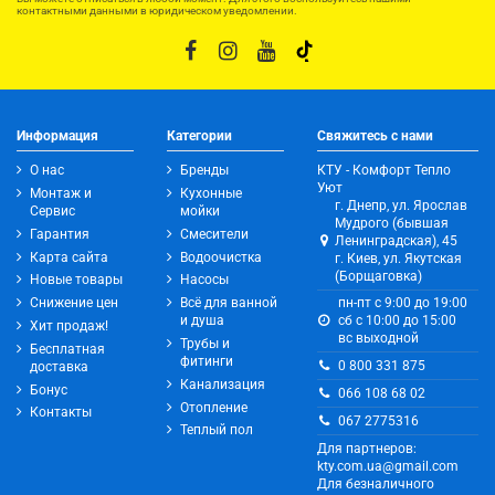
контактными данными в юридическом уведомлении.
Информация
Категории
Свяжитесь с нами
О нас
Бренды
КТУ - Комфорт Тепло
Уют
Монтаж и
Кухонные
г. Днепр, ул. Ярослав
Сервис
мойки
Мудрого (бывшая
Гарантия
Смесители
Ленинградская), 45
Карта сайта
Водоочистка
г. Киев, ул. Якутская
(Борщаговка)
Новые товары
Насосы
Снижение цен
Всё для ванной
пн-пт с 9:00 до 19:00
и душа
сб с 10:00 до 15:00
Хит продаж!
вс выходной
Трубы и
Бесплатная
фитинги
0 800 331 875
доставка
Канализация
Бонус
066 108 68 02
Отопление
Контакты
067 2775316
Теплый пол
Для партнеров:
kty.com.ua@gmail.com
Для безналичного