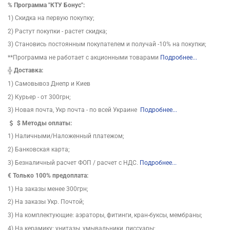
%
Программа "КТУ Бонус":
1) Скидка на первую покупку;
2) Растут покупки - растет скидка;
3) Становись постоянным покупателем и получай -10% на покупки;
**Программа не работает с акционными товарами
Подробнее...
╬
Доставка:
1) Самовывоз Днепр и Киев
2) Курьер - от 300грн;
3) Новая почта, Укр почта - по всей Украине
Подробнее...
$
Методы оплаты:
1) Наличными/Наложенный платежом;
2) Банковская карта;
3) Безналичный расчет ФОП / расчет с НДС.
Подробнее...
€ Только 100% предоплата:
1) На заказы менее 300грн;
2) На заказы Укр. Почтой;
3) На комплектующие: аэраторы, фитинги, кран-буксы, мембраны;
4) На керамику: унитазы, умывальники, писсуары;