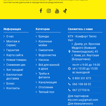
контактными данными в юридическом уведомлении.
Информация
Категории
Свяжитесь с нами
О нас
Бренды
КТУ - Комфорт Тепло
Уют
Монтаж и
Кухонные
г. Днепр, ул. Ярослав
Сервис
мойки
Мудрого (бывшая
Гарантия
Смесители
Ленинградская), 45
Карта сайта
Водоочистка
г. Киев, ул. Якутская
(Борщаговка)
Новые товары
Насосы
Снижение цен
Всё для ванной
пн-пт с 9:00 до 19:00
и душа
сб с 10:00 до 15:00
Хит продаж!
вс выходной
Трубы и
Бесплатная
фитинги
0 800 331 875
доставка
Канализация
Бонус
066 108 68 02
Отопление
Контакты
067 2775316
Теплый пол
Для партнеров:
kty.com.ua@gmail.com
Для безналичного