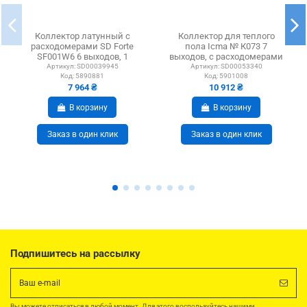
Коллектор латунный с
Коллектор для теплого
расходомерами SD Forte
пола Icma № К073 7
SF001W6 6 выходов, 1
выходов, с расходомерами
дюйм
Артикул:
SD00039945
Артикул:
SD00053340
Код:
5890881
Код:
5901008
7 964 ₴
10 912 ₴
В корзину
В корзину
Заказ в один клик
Заказ в один клик
Подпишитесь на рассылку
Вы можете отписаться в любой момент. Для этого воспользуйтесь нашими