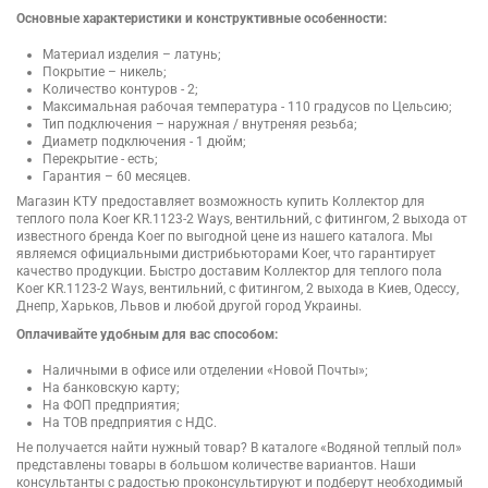
Основные характеристики и конструктивные особенности:
Материал изделия – латунь;
Покрытие – никель;
Количество контуров - 2;
Максимальная рабочая температура - 110 градусов по Цельсию;
Тип подключения – наружная / внутреняя резьба;
Диаметр подключения - 1 дюйм;
Перекрытие - есть;
Гарантия – 60 месяцев.
Магазин КТУ предоставляет возможность купить Коллектор для
теплого пола Koer KR.1123-2 Ways, вентильний, с фитингом, 2 выхода от
известного бренда Koer по выгодной цене из нашего каталога. Мы
являемся официальными дистрибьюторами Koer, что гарантирует
качество продукции. Быстро доставим Коллектор для теплого пола
Koer KR.1123-2 Ways, вентильний, с фитингом, 2 выхода в Киев, Одессу,
Днепр, Харьков, Львов и любой другой город Украины.
Оплачивайте удобным для вас способом:
Наличными в офисе или отделении «Новой Почты»;
На банковскую карту;
На ФОП предприятия;
На ТОВ предприятия с НДС.
Не получается найти нужный товар? В каталоге «Водяной теплый пол»
представлены товары в большом количестве вариантов. Наши
консультанты с радостью проконсультируют и подберут необходимый