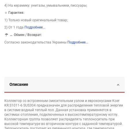
4) На керамику: унитазы, умывальники, писсуары;
☼ Гарантия:
1) Только новый оригинальный товар;
2) От 1 года
Подробнее...
↔
Обмен / Возврат:
Согласно законодательства Украины
Подробнее...
Описание
Коллектор со встроенным смесительным узлом и евроконусами Koer
KR.S1011-6 SUS304 предназначен для распределения тепловой энергии
в системе водный теплый пол. Данная установка применяется в
системах отопления, подключенных к высокотемпературному котлу.
Коллекторная группа позволяет распределять теплоноситель при
высокой температуре во вторичном контуре с заданной температурой.
Теплоноситель поступает из первичного контура, где температура