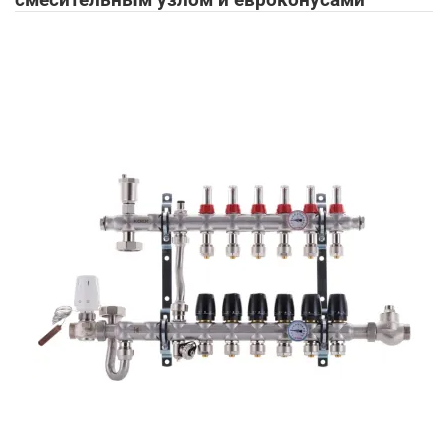
смесительным узлом и евроконусами