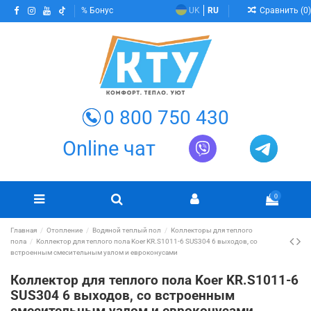
Сравнить (
0
)
Бонус
UK
RU
0 800 750 430
Online чат
0
Главная
Отопление
Водяной теплый пол
Коллекторы для теплого
пола
Коллектор для теплого пола Koer KR.S1011-6 SUS304 6 выходов, со
встроенным смесительным узлом и евроконусами
Коллектор для теплого пола Koer KR.S1011-6
SUS304 6 выходов, со встроенным