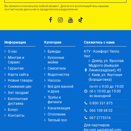
Вы можете отписаться в любой момент. Для этого воспользуйтесь нашими
контактными данными в юридическом уведомлении.
Информация
Категории
Свяжитесь с нами
О нас
Бренды
КТУ - Комфорт Тепло
Уют
Монтаж и
Кухонные
г. Днепр, ул. Ярослав
Сервис
мойки
Мудрого (бывшая
Гарантия
Смесители
Ленинградская), 45
Карта сайта
Водоочистка
г. Киев, ул. Якутская
(Борщаговка)
Новые товары
Насосы
Снижение цен
Всё для ванной
пн-пт с 9:00 до 19:00
и душа
сб с 10:00 до 15:00
Хит продаж!
вс выходной
Трубы и
Бесплатная
фитинги
0 800 331 875
доставка
Канализация
Бонус
066 108 68 02
Отопление
Контакты
067 2775316
Теплый пол
Для партнеров:
kty.com.ua@gmail.com