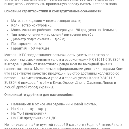
выше, чтобы обеспечить правильную работу системы теплого пола.
Основные характеристики и конструктивные особенности:
Материал изделия – нержавеющая сталь;
Количество контуров - 6;
Максимальная рабочая температура - 90 градусов по Цельсию;
Тип подключения – наружная / внутреняя резьба;
Диаметр подключения - 1 дюйм;
Перекрытие - есть;
Гарантия – 60 месяцев.
Магазин КТУ предоставляет возможность купить коллектор со
встроенным смесительным узлом и евроконусами KR.S1011-6 SUS304, 6
выходов, 1 дюйм от известного бренда Koer по выгодной цене из
нашего каталога. Мы являемся официальными дистрибьюторами Koer,
что гарантирует качество продукции. Быстро доставим коллектор со
встроенным смесительным узлом и евроконусами Koer KR.S1011-6
SUS304, 6 выходов, 1 дюйм в Киев, Одессу, Днепр, Харьков, Львов и
любой другой город Украины.
Оплачивайте удобным для вас способом:
Наличными в офисе или отделении «Новой Почты»;
На банковскую карту;
На ФОП предприятия;
На ТОВ предприятия с НДС.
Не получается найти нужный товар? В каталоге «Водяной теплый пол»