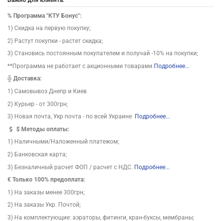
%
Программа "КТУ Бонус":
1) Скидка на первую покупку;
2) Растут покупки - растет скидка;
3) Становись постоянным покупателем и получай -10% на покупки;
**Программа не работает с акционными товарами
Подробнее...
╬
Доставка:
1) Самовывоз Днепр и Киев
2) Курьер - от 300грн;
3) Новая почта, Укр почта - по всей Украине
Подробнее...
$
Методы оплаты:
1) Наличными/Наложенный платежом;
2) Банковская карта;
3) Безналичный расчет ФОП / расчет с НДС.
Подробнее...
€ Только 100% предоплата:
1) На заказы менее 300грн;
2) На заказы Укр. Почтой;
3) На комплектующие: аэраторы, фитинги, кран-буксы, мембраны;