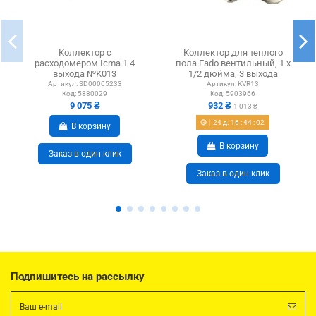
Коллектор с
Коллектор для теплого
расходомером Icma 1 4
пола Fado вентильный, 1 х
выхода №K013
1/2 дюйма, 3 выхода
Артикул:
SD00005233
Артикул:
KVR13
Код:
5880029
Код:
5903966
9 075 ₴
932 ₴
1 013 ₴
24
д.
16
:
44
:
02
В корзину
В корзину
Заказ в один клик
Заказ в один клик
Подпишитесь на рассылку