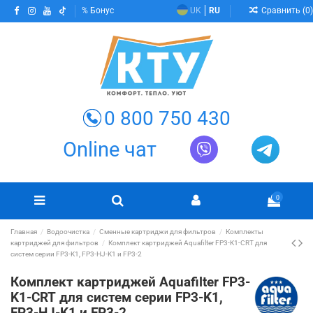
Сравнить (
0
)
Бонус
UK
RU
0 800 750 430
Online чат
0
Главная
Водоочистка
Сменные картриджи для фильтров
Комплекты
картриджей для фильтров
Комплект картриджей Aquafilter FP3-K1-CRT для
систем серии FP3-K1, FP3-HJ-K1 и FP3-2
Комплект картриджей Aquafilter FP3-
K1-CRT для систем серии FP3-K1,