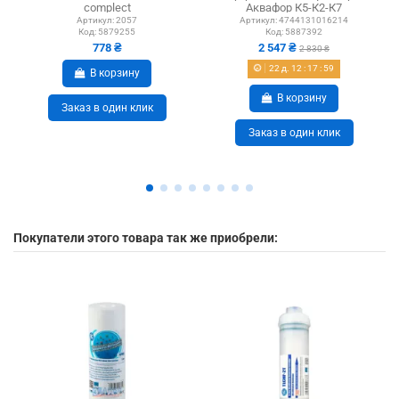
complect
Аквафор К5-К2-К7
Артикул:
2057
Артикул:
4744131016214
Код:
5879255
Код:
5887392
778 ₴
2 547 ₴
2 830 ₴
22
д.
12
:
17
:
59
В корзину
В корзину
Заказ в один клик
Заказ в один клик
Покупатели этого товара так же приобрели: