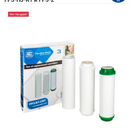
FP3-HJ-K1 и FP3-2
Хит продаж!