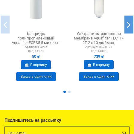
Картридж
Ультрафильтрационная
полипропиленовый
мембрана Aquafilter TLCHF-
Aquafilter FCPS5 5 микрон -
2T 2 x 10 дюймов,
9 7/8 x 2 1/2 дюймов
прозрачная, 1/4 дюйма
Артикул:
FCPS5
Артикул:
TLCHF-2T
Код:
14173
Код:
14305
NPT
50 ₴
739 ₴
В корзину
В корзину
Заказ в один клик
Заказ в один клик
Подпишитесь на рассылку