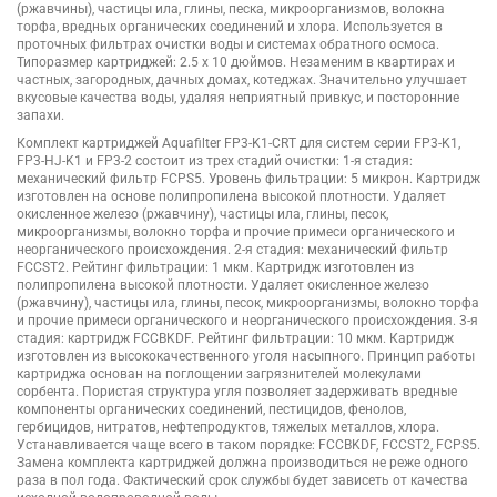
(ржавчины), частицы ила, глины, песка, микроорганизмов, волокна
торфа, вредных органических соединений и хлора. Используется в
проточных фильтрах очистки воды и системах обратного осмоса.
Типоразмер картриджей: 2.5 х 10 дюймов. Незаменим в квартирах и
частных, загородных, дачных домах, котеджах. Значительно улучшает
вкусовые качества воды, удаляя неприятный привкус, и посторонние
запахи.
Комплект картриджей Aquafilter FP3-K1-CRT для систем серии FP3-K1,
FP3-HJ-K1 и FP3-2 состоит из трех стадий очистки: 1-я стадия:
механический фильтр FCPS5. Уровень фильтрации: 5 микрон. Картридж
изготовлен на основе полипропилена высокой плотности. Удаляет
окисленное железо (ржавчину), частицы ила, глины, песок,
микроорганизмы, волокно торфа и прочие примеси органического и
неорганического происхождения. 2-я стадия: механический фильтр
FCCST2. Рейтинг фильтрации: 1 мкм. Картридж изготовлен из
полипропилена высокой плотности. Удаляет окисленное железо
(ржавчину), частицы ила, глины, песок, микроорганизмы, волокно торфа
и прочие примеси органического и неорганического происхождения. 3-я
стадия: картридж FCCBKDF. Рейтинг фильтрации: 10 мкм. Картридж
изготовлен из высококачественного уголя насыпного. Принцип работы
картриджа основан на поглощении загрязнителей молекулами
сорбента. Пористая структура угля позволяет задерживать вредные
компоненты органических соединений, пестицидов, фенолов,
гербицидов, нитратов, нефтепродуктов, тяжелых металлов, хлора.
Устанавливается чаще всего в таком порядке: FCCBKDF, FCCST2, FCPS5.
Замена комплекта картриджей должна производиться не реже одного
раза в пол года. Фактический срок службы будет зависеть от качества