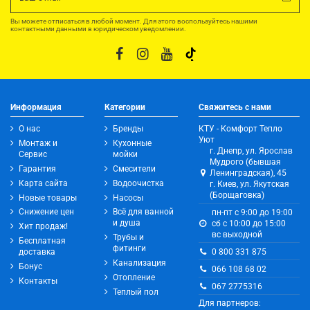
Вы можете отписаться в любой момент. Для этого воспользуйтесь нашими
контактными данными в юридическом уведомлении.
Информация
Категории
Свяжитесь с нами
О нас
Бренды
КТУ - Комфорт Тепло
Уют
Монтаж и
Кухонные
г. Днепр, ул. Ярослав
Сервис
мойки
Мудрого (бывшая
Гарантия
Смесители
Ленинградская), 45
Карта сайта
Водоочистка
г. Киев, ул. Якутская
(Борщаговка)
Новые товары
Насосы
Снижение цен
Всё для ванной
пн-пт с 9:00 до 19:00
и душа
сб с 10:00 до 15:00
Хит продаж!
вс выходной
Трубы и
Бесплатная
фитинги
0 800 331 875
доставка
Канализация
Бонус
066 108 68 02
Отопление
Контакты
067 2775316
Теплый пол
Для партнеров: