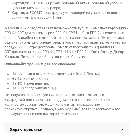
Картридж FCCBKDF - брикетированный активированный уголь с
добавлением ионов серебра;
Картридж FCCST2 - картридж умягчающий из уголя насыпного с
рейтингом фильтрации 1 мкм.
Магазин КТУ предоставляет возможность купить Комплект картриджей
FP3-K1-CRT для систем серии FP3-K1, FP3-HJ-K1 и FP3-2 от известного
бренда Aquafilter по выгодной цене из нашего каталога. Мы являемся
официальными дистрибьюторами Aquafilter, что гарантирует качество
продукции. Быстро доставим Комплект картриджей Aquafilter FP3-K1-
CRT для систем серии FP3-K1, FP3-HJ-K1 и FP3-2 в Киев, Одессу, Днепр,
Харьков, Львов и любой другой город Украины.
Оплачивайте удобным для вас способом:
Наличными в офисе или отделении «Новой Почты»;
На банковскую карту;
На ФОП предприятия;
На ТОВ предприятия с НДС.
Не получается найти нужный товар? В каталоге «Комплекты
картриджей для фильтров» представлены товары в большом
количестве вариантов. Наши консультанты с радостью
проконсультируют и подберут необходимый товар, расскажут о его
преимуществах и важных характеристиках.
Характеристики