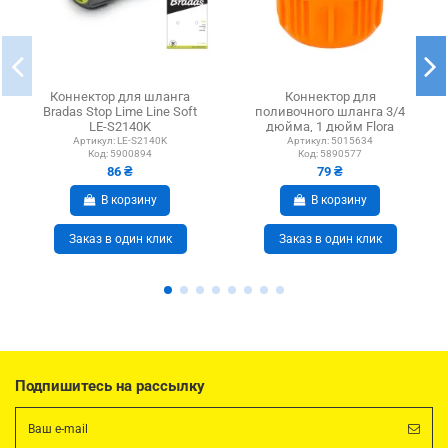
Коннектор для шланга
Коннектор для
Bradas Stop Lime Line Soft
поливочного шланга 3/4
LE-S2140K
дюйма, 1 дюйм Flora
5015634 ABS
Артикул:
LE-S2140K
Артикул:
5015634
Код:
5900894
Код:
5890577
86 ₴
79 ₴
В корзину
В корзину
Заказ в один клик
Заказ в один клик
Подпишитесь на рассылку