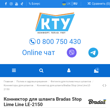
Сравнить (
0
)
Бонус
UK
RU
0 800 750 430
Online чат
0
Главная
Полив и садовые решения
Фитинги для поливочных шлангов
Коннекторы для шлангов
Коннектор для шланга Bradas Stop Lime Line LE-
2150
Коннектор для шланга Bradas Stop
Lime Line LE-2150