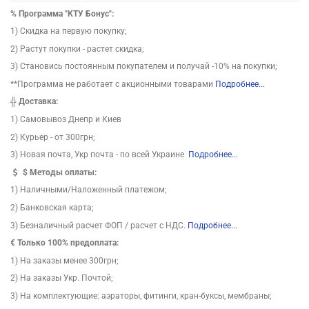
%
Программа "КТУ Бонус":
1) Скидка на первую покупку;
2) Растут покупки - растет скидка;
3) Становись постоянным покупателем и получай -10% на покупки;
**Программа не работает с акционными товарами
Подробнее...
╬
Доставка:
1) Самовывоз Днепр и Киев
2) Курьер - от 300грн;
3) Новая почта, Укр почта - по всей Украине
Подробнее...
$
Методы оплаты:
1) Наличными/Наложенный платежом;
2) Банковская карта;
3) Безналичный расчет ФОП / расчет с НДС.
Подробнее...
€ Только 100% предоплата:
1) На заказы менее 300грн;
2) На заказы Укр. Почтой;
3) На комплектующие: аэраторы, фитинги, кран-буксы, мембраны;