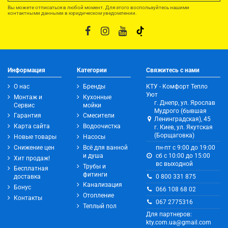
Вы можете отписаться в любой момент. Для этого воспользуйтесь нашими
контактными данными в юридическом уведомлении.
Информация
Категории
Свяжитесь с нами
О нас
Бренды
КТУ - Комфорт Тепло
Уют
Монтаж и
Кухонные
г. Днепр, ул. Ярослав
Сервис
мойки
Мудрого (бывшая
Гарантия
Смесители
Ленинградская), 45
Карта сайта
Водоочистка
г. Киев, ул. Якутская
(Борщаговка)
Новые товары
Насосы
Снижение цен
Всё для ванной
пн-пт с 9:00 до 19:00
и душа
сб с 10:00 до 15:00
Хит продаж!
вс выходной
Трубы и
Бесплатная
фитинги
0 800 331 875
доставка
Канализация
Бонус
066 108 68 02
Отопление
Контакты
067 2775316
Теплый пол
Для партнеров:
kty.com.ua@gmail.com