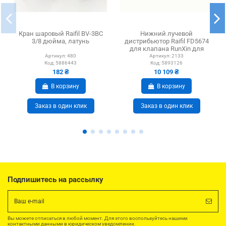
Кран шаровый Raifil BV-3BC
Нижний лучевой
3/8 дюйма, латунь
дистрибьютор Raifil FD5674
для клапана RunXin для
колон 42
Артикул:
480
Артикул:
2133
Код:
5886443
Код:
5893126
182 ₴
10 109 ₴
В корзину
В корзину
Заказ в один клик
Заказ в один клик
Подпишитесь на рассылку
Вы можете отписаться в любой момент. Для этого воспользуйтесь нашими
контактными данными в юридическом уведомлении.