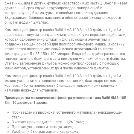
ржавчины, ила и других крупных нерастворимых частиц. Обеспечивает
длительный срок службы трубопроводов, запирающей и
контролирующей арматуры, теплообменного оборудования.
Выдерживает большое давление и обеспечивает высокую скорость
очистки воды - 1,2м3/час.
Комплект для фильтр-колбы Raifil HMS-10B Slim 10 дюймов, 1 дюйм
располагает внутри корпуса съемную корзину из нержавеющей стали,
которая одновременно служит и фильтрующим элементом и
поддерживающей основой для полипропиленового мешка. В корзину
вставляется полипропиленовый мешок необходимой тонкости
фильтрации – 5 / 25 / 50 / 100 микрон. Входной патрубок расположен
горизонтально с боку корпуса, а выходной — в нижней части фильтра.
Степень загрязнения фильтра можно контролировать с помощью
манометров, установленных до и после мешочного фильтра.
Комплект для фильтр-колбы Raifil HMS-10B Slim 10 дюймов, 1 дюйм
можно установить в подвешенном состоянии, благодаря петлям на
корпусе, либо на поверхности благодаря герметичному корпусу и
наличию ножек для установки.
Преимущества механического фильтра мешочного типа Raifil HMS-10B
Slim 10 дюймов, 1 дюйм:
Произведен из высококачественного материала - нержавеющей
стали;
Высокая производительность - 1,2м3/час;
Простая установка и эксплуатация;
Удобная и быстрая замена картриджа;