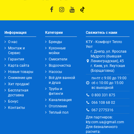
Информация
Категории
Свяжитесь с нами
О нас
Бренды
КТУ - Комфорт Тепло
Уют
Монтаж и
Кухонные
г. Днепр, ул. Ярослав
Сервис
мойки
Мудрого (бывшая
Гарантия
Смесители
Ленинградская), 45
Карта сайта
Водоочистка
г. Киев, ул. Якутская
(Борщаговка)
Новые товары
Насосы
Снижение цен
Всё для ванной
пн-пт с 9:00 до 19:00
и душа
сб с 10:00 до 15:00
Хит продаж!
вс выходной
Трубы и
Бесплатная
фитинги
0 800 331 875
доставка
Канализация
Бонус
066 108 68 02
Отопление
Контакты
067 2775316
Теплый пол
Для партнеров:
kty.com.ua@gmail.com
Для безналичного
расчета: