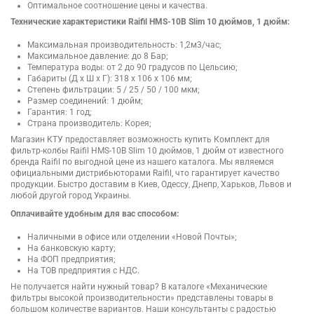
Оптимальное соотношение цены и качества.
Технические характеристики Raifil HMS-10B Slim 10 дюймов, 1 дюйм:
Максимальная производительность: 1,2м3/час;
Максимальное давление: до 8 Бар;
Температура воды: от 2 до 90 градусов по Цельсию;
Габариты (Д х Ш х Г): 318 х 106 х 106 мм;
Степень фильтрации: 5 / 25 / 50 / 100 мкм;
Размер соединений: 1 дюйм;
Гарантия: 1 год;
Страна производитель: Корея;
Магазин КТУ предоставляет возможность купить Комплект для
фильтр-колбы Raifil HMS-10B Slim 10 дюймов, 1 дюйм от известного
бренда Raifil по выгодной цене из нашего каталога. Мы являемся
официальными дистрибьюторами Raifil, что гарантирует качество
продукции. Быстро доставим в Киев, Одессу, Днепр, Харьков, Львов и
любой другой город Украины.
Оплачивайте удобным для вас способом:
Наличными в офисе или отделении «Новой Почты»;
На банковскую карту;
На ФОП предприятия;
На ТОВ предприятия с НДС.
Не получается найти нужный товар? В каталоге «Механические
фильтры высокой производительности» представлены товары в
большом количестве вариантов. Наши консультанты с радостью