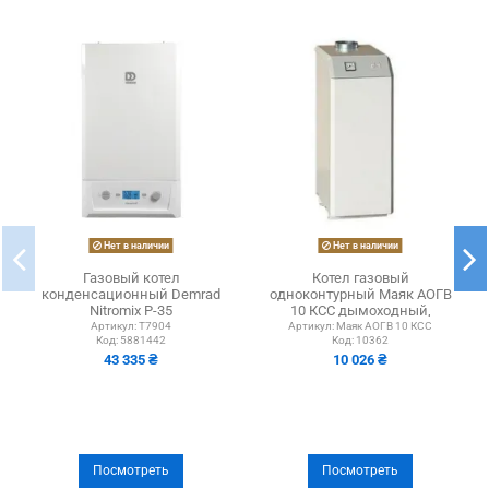
Нет в наличии
Нет в наличии
Газовый котел
Котел газовый
конденсационный Demrad
одноконтурный Маяк АОГВ
Nitromix P-35
10 КСС дымоходный,
стальной
Артикул:
T7904
Артикул:
Маяк АОГВ 10 КСС
Код:
5881442
Код:
10362
43 335 ₴
10 026 ₴
Посмотреть
Посмотреть