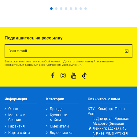
Подпишитесь на рассылку
Вы можете отписаться в любой момент. Для этого воспользуйтесь нашими
контактными данными в юридическом уведомлении.
Информация
Категории
Свяжитесь с нами
О нас
Бренды
КТУ - Комфорт Тепло
Уют
Монтаж и
Кухонные
г. Днепр, ул. Ярослав
Сервис
мойки
Мудрого (бывшая
Гарантия
Смесители
Ленинградская), 45
Карта сайта
Водоочистка
г. Киев, ул. Якутская