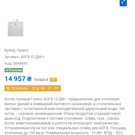
Бренд:
Гелиос
Артикул:
АОГВ 10 ДМ п
Код:
5894491
В наличии
14 957 ₴
15 420 ₴
-3%
Осталось
26
д.
00
:
31
:
00
Котел газовый Гелиос АОГВ 10 ДМ – предназначен для отопления
жилых зданий и помещений бытового назначения, в отопительных
системах с естественной или принудительной циркуляцией воды. Тип
котла – газовый, конвекционный. Отвод продуктов сгорания через
дымоход. Подключение к системе отопления - слева, газа - справа.
Котел энергонезависимый, в работе не использует электричество.
Устанавливается на пол или специальную стойку для АОГВ. Площадь
отопления до 100 кв.м. Номинальная мощность - 10 кВт. КПД – 92%.