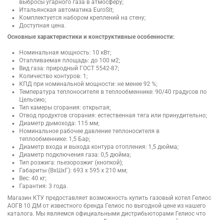
выбросы угарного газа в атмосферу;
Итальянская автоматика EuroSit;
Комплектуется набором креплений на стену;
Доступная цена.
Основные характеристики и конструктивные особенности:
Номинальная мощность: 10 кВт;
Отапливаемая площадь: до 100 м2;
Вид газа: природный ГОСТ 5542-87;
Количество контуров: 1;
КПД при номинальной мощности: не менее 92 %;
Температура теплоносителя в теплообменнике: 90/40 градусов по
Цельсию;
Тип камеры сгорания: открытая;
Отвод продуктов сгорания: естественная тяга или принудительно;
Диаметр дымохода: 115 мм;
Номинальное рабочее давление теплоносителя в
теплообменнике: 1,5 Бар;
Диаметр входа и выхода контура отопления: 1,5 дюйма;
Диаметр подключения газа: 0,5 дюйма;
Тип розжига: пьезорозжиг (кнопкой);
Габариты (ВхШхГ): 693 х 595 х 210 мм;
Вес: 40 кг;
Гарантия: 3 года.
Магазин КТУ предоставляет возможность купить газовый котел Гелиос
АОГВ 10 ДМ от известного бренда Гелиос по выгодной цене из нашего
каталога. Мы являемся официальными дистрибьюторами Гелиос что