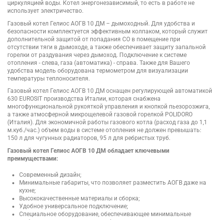
циркуляцией воды. Котел энергонезависимый, то есть в работе не
использует электричество.
Газовый котел Гелиос АОГВ 10 ДМ – дымоходный. Для удобства и
безопасности комплектуется эффективным колпаком, который служит
дополнительной защитой от попадания СО в помещение при
отсутствии тяги в дымоходе, а также обеспечивает защиту запальной
горелки от раздувания через дымоход. Подключение к системе
отопления - слева, газа (автоматика) - справа. Также для Вашего
удобства модель оборудована термометром для визуализации
температуры теплоносителя.
Газовый котел Гелиос АОГВ 10 ДМ оснащен регулирующей автоматикой
630 EUROSIT производства Италии, которая снабжена
многофункциональной рукояткой управления и кнопкой пьезорозжига,
а также атмосферной микрощелевой газовой горелкой POLIDORO
(Италия). Для экономичной работы газового котла (расход газа до 1,1
м.куб./час.) объем воды в системе отопления не должен превышать:
150 л для чугунных радиаторов, 95 л для ребристых труб.
Газовый котел Гелиос АОГВ 10 ДМ обладает ключевыми
преимуществами:
Современный дизайн;
Минимальные габариты, что позволяет разместить АОГВ даже на
кухне;
Высококачественные материалы и сборка;
Удобное универсальное подключение;
Специальное оборудование, обеспечивающее минимальные