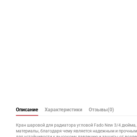
Описание
Характеристики
Отзывы
(0)
Кран шаровой для радиатора угловой Fado New 3/4 дюйма,
материалы, благодаря чему является надежным и прочным 
для устойчивости к высокому давлению и защиты от возд