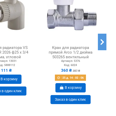
я радиатора VS
Кран для радиатора
Кр
R 2026 ф25 х 3/4
прямой Arco 1/2 дюйма
10
а, угловой
503265 вентильный
тикул:
13031
Артикул:
5376
од:
5888112
Код:
6024
111 ₴
360 ₴
387 ₴
25
д.
14
:
02
:
05
В корзину
В корзину
 в один клик
Заказ в один клик