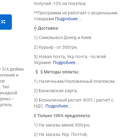
получай -10% на покупки;
**Программа не работает с акционными
товарами
Подробнее...
╬
Доставка:
1) Самовывоз Днепр и Киев
2) Курьер - от 300грн;
3) Новая почта, Укр почта - по всей
Украине
Подробнее...
w 3/4 дюйма
$
Методы оплаты:
лючения и
ров
1) Наличными/Наложенный платежом;
. Тип
2) Банковская карта;
накидной
ериал –
3) Безналичный расчет ФОП / расчет с
итель:
НДС.
Подробнее...
€ Только 100% предоплата:
1) На заказы менее 300грн;
2) На заказы Укр. Почтой;