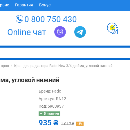
ервис
Гарантия
Бонус
0 800 750 430
Online чат
торов
Кран для радиатора Fado New 3/4 дюйма, угловой нижний
йма, угловой нижний
Бренд:
Fado
Артикул:
RN12
Код:
5903937
В наличии
935 ₴
1 017 ₴
-8%