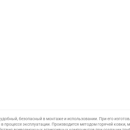
 удобный, безопасный в монтаже и использовании. При его изгото
в процессе эксплуатации. Производится методом горячей ковки, 
ействия всевозможных агрессивных компонентов при создании тру