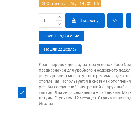
Осталось
25
д.
14
:
02
:
05
В корзину
Заказ в один клик
Нашли дешевле?
Кран шаровой для радиатора угловой Fado Ne
предназначен для удобного и надежного подк
регулировки температурного режима радиато
отопления. Используется в системах отопления
резьбы соединений: внутренний / наружный с 
гайкой. Диаметр соединений – 3/4 дюйма. Мат
латунь. Гарантия: 12 месяцев. Страна производ
Италия.