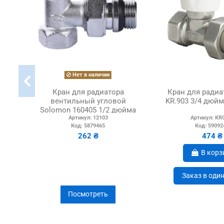
Нет в наличии
Кран для радиатора
Кран для радиа
вентильный угловой
KR.903 3/4 дюйм
Solomon 160405 1/2 дюйма
Артикул:
12103
Артикул:
KR
с уплотнителем, под ключ
Код:
5879465
Код:
59092
262 ₴
474 ₴
В корз
Заказ в оди
Посмотреть