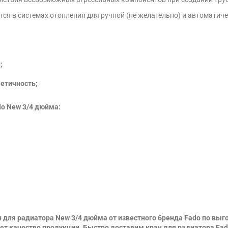
тся в системах отопления для ручной (не желательно) и автомати
;
етичность;
do New 3/4 дюйма:
 для радиатора New 3/4 дюйма от известного бренда Fado по выг
 качество продукции. Быстро доставим кран для радиатора Fado 