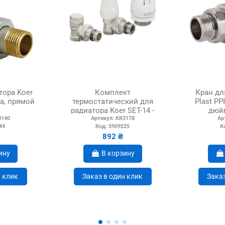
тора Koer
Комплект
Кран дл
а, прямой
термостатический для
Plast PP
радиатора Koer SET-14 -
дюйм
0140
Артикул:
KR3178
Ар
1/2x3/4 дюйма, угловой
44
Код:
5909225
К
892 ₴
ину
В корзину
н клик
Заказ в один клик
Заказ