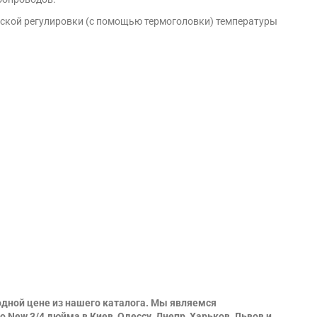
ческой регулировки (с помощью термоголовки) температуры
одной цене из нашего каталога. Мы являемся
New 3/4 дюйма в Киев, Одессу, Днепр, Харьков, Львов и