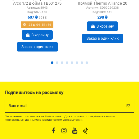
Arco 1/2 дюйма TB501275
прямой Thermo Alliance 20
М30
х 1/2 дюйма
Артикул:
8043
Артикул:
SD00029238
Код:
5879476
Код:
5891442
607 ₴
298 ₴
653 ₴
25
д.
04
:
51
:
46
В корзину
В корзину
Заказ в один клик
Заказ в один клик
Подпишитесь на рассылку
Вы можете отписаться в любой момент. Для этого воспользуйтесь нашими
контактными данными в юридическом уведомлении.