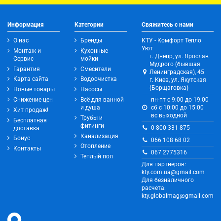
Информация
Категории
Свяжитесь с нами
О нас
Бренды
КТУ - Комфорт Тепло
Уют
Монтаж и
Кухонные
г. Днепр, ул. Ярослав
Сервис
мойки
Мудрого (бывшая
Гарантия
Смесители
Ленинградская), 45
Карта сайта
Водоочистка
г. Киев, ул. Якутская
(Борщаговка)
Новые товары
Насосы
Снижение цен
Всё для ванной
пн-пт с 9:00 до 19:00
и душа
сб с 10:00 до 15:00
Хит продаж!
вс выходной
Трубы и
Бесплатная
фитинги
0 800 331 875
доставка
Канализация
Бонус
066 108 68 02
Отопление
Контакты
067 2775316
Теплый пол
Для партнеров:
kty.com.ua@gmail.com
Для безналичного
расчета:
kty.globalmag@gmail.com