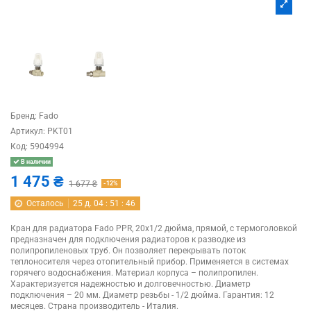
Бренд:
Fado
Артикул:
PKT01
Код:
5904994
В наличии
1 475 ₴
1 677 ₴
-12%
Осталось
25
д.
04
:
51
:
46
Кран для радиатора Fado PPR, 20x1/2 дюйма, прямой, с термоголовкой
предназначен для подключения радиаторов к разводке из
полипропиленовых труб. Он позволяет перекрывать поток
теплоносителя через отопительный прибор. Применяется в системах
горячего водоснабжения. Материал корпуса – полипропилен.
Характеризуется надежностью и долговечностью. Диаметр
подключения – 20 мм. Диаметр резьбы - 1/2 дюйма. Гарантия: 12
месяцев. Страна производитель - Италия.