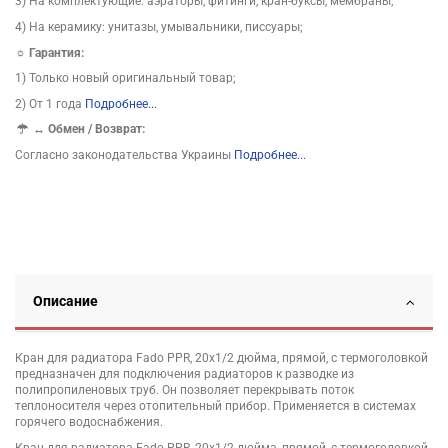
3) На комплектующие: аэраторы, фитинги, кран-буксы, мембраны;
4) На керамику: унитазы, умывальники, писсуары;
☼ Гарантия:
1) Только новый оригинальный товар;
2) От 1 года
Подробнее...
↔
Обмен / Возврат:
Согласно законодательства Украины
Подробнее...
Описание
Кран для радиатора Fado PPR, 20x1/2 дюйма, прямой, с термоголовкой
предназначен для подключения радиаторов к разводке из
полипропиленовых труб. Он позволяет перекрывать поток
теплоносителя через отопительный прибор. Применяется в системах
горячего водоснабжения.
Кран для радиатора Fado PPR, 20x1/2 дюйма, прямой, с термоголовкой