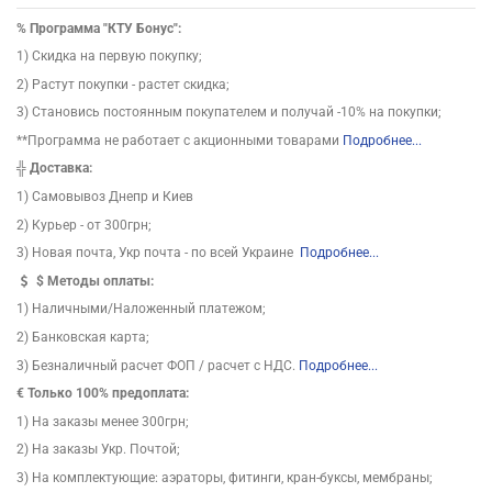
%
Программа "КТУ Бонус":
1) Скидка на первую покупку;
2) Растут покупки - растет скидка;
3) Становись постоянным покупателем и получай -10% на покупки;
**Программа не работает с акционными товарами
Подробнее...
╬
Доставка:
1) Самовывоз Днепр и Киев
2) Курьер - от 300грн;
3) Новая почта, Укр почта - по всей Украине
Подробнее...
$
Методы оплаты:
1) Наличными/Наложенный платежом;
2) Банковская карта;
3) Безналичный расчет ФОП / расчет с НДС.
Подробнее...
€ Только 100% предоплата:
1) На заказы менее 300грн;
2) На заказы Укр. Почтой;
3) На комплектующие: аэраторы, фитинги, кран-буксы, мембраны;