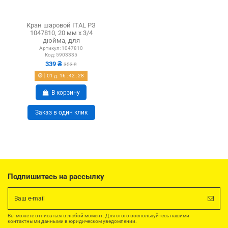
Кран шаровой ITAL РЗ
1047810, 20 мм х 3/4
дюйма, для
металлопластиковых труб
Артикул:
1047810
Код:
5903335
339 ₴
353 ₴
01
д.
16
:
42
:
27
В корзину
Заказ в один клик
Подпишитесь на рассылку
Вы можете отписаться в любой момент. Для этого воспользуйтесь нашими
контактными данными в юридическом уведомлении.