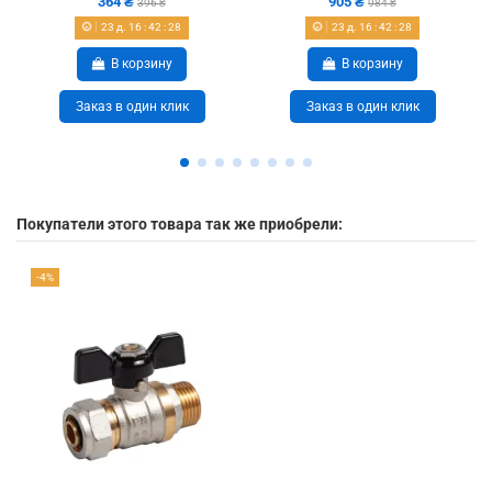
364 ₴
905 ₴
396 ₴
984 ₴
23
д.
16
:
42
:
27
23
д.
16
:
42
:
27
В корзину
В корзину
Заказ в один клик
Заказ в один клик
Покупатели этого товара так же приобрели:
-4%