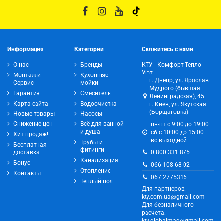
Информация
Категории
Свяжитесь с нами
О нас
Бренды
КТУ - Комфорт Тепло
Уют
Монтаж и
Кухонные
г. Днепр, ул. Ярослав
Сервис
мойки
Мудрого (бывшая
Гарантия
Смесители
Ленинградская), 45
Карта сайта
Водоочистка
г. Киев, ул. Якутская
(Борщаговка)
Новые товары
Насосы
Снижение цен
Всё для ванной
пн-пт с 9:00 до 19:00
и душа
сб с 10:00 до 15:00
Хит продаж!
вс выходной
Трубы и
Бесплатная
фитинги
0 800 331 875
доставка
Канализация
Бонус
066 108 68 02
Отопление
Контакты
067 2775316
Теплый пол
Для партнеров:
kty.com.ua@gmail.com
Для безналичного
расчета:
kty.globalmag@gmail.com