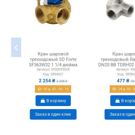
Кран шаровой
Кран шар
трехходовый SD Forte
трехходовый Raf
SF363W32 1 1/4 дюйма
DN20 ВВ TDRH02
Артикул:
SD00039028
Артикул:
90
Код:
5894527
Код:
58986
2 254 ₴
477 ₴
2 398 ₴
49
02
д.
02
:
04
:
14
24
д.
02
:
В корзину
В корз
Заказ в один клик
Заказ в оди