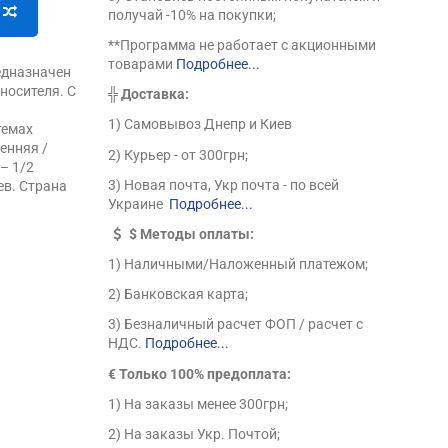
получай -10% на покупки;
**Программа не работает с акционными
товарами
Подробнее...
едназначен
носителя. С
╬
Доставка:
1) Самовывоз Днепр и Киев
темах
енняя /
2) Курьер - от 300грн;
– 1/2
3) Новая почта, Укр почта - по всей
ев. Страна
Украине
Подробнее...
$
Методы оплаты:
1) Наличными/Наложенный платежом;
2) Банковская карта;
3) Безналичный расчет ФОП / расчет с
НДС.
Подробнее...
€ Только 100% предоплата:
1) На заказы менее 300грн;
2) На заказы Укр. Почтой;