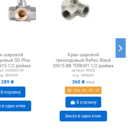
н шаровой
Кран шаровой
довый SD Plus
трехходовый Raftec Black
э
15 1/2 дюйма
DN15 ВВ TDRH01 1/2 дюйма
ул:
SD00002787
Артикул:
90003
од:
5894204
Код:
5898655
289 ₴
360 ₴
375 ₴
24
д.
02
:
04
:
14
В корзину
В корзину
 в один клик
Заказ в один клик