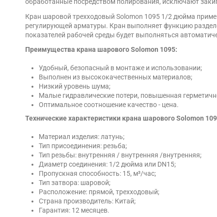
обработанные посредством полирования, исключают закип
Кран шаровой трехходовый Solomon 1095 1/2 дюйма примен
регулирующей арматуры. Кран выполняет функцию разделе
показателей рабочей среды будет выполняться автоматич
Преимущества крана шарового Solomon 1095:
Удобный, безопасный в монтаже и использовании;
Выполнен из высококачественных материалов;
Низкий уровень шума;
Малые гидравлические потери, повышенная герметичн
Оптимальное соотношение качество - цена.
Технические характеристики крана шарового Solomon 109
Материал изделия: латунь;
Тип присоединения: резьба;
Тип резьбы: внутренняя / внутренняя /внутренняя;
Диаметр соединения: 1/2 дюйма или DN15;
Пропускная способность: 15, м³/час;
Тип затвора: шаровой;
Расположение: прямой, трехходовый;
Страна производитель: Китай;
Гарантия: 12 месяцев.