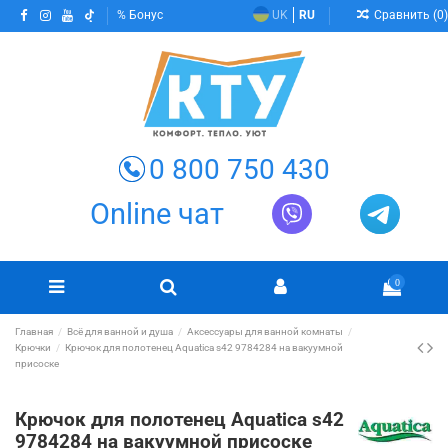
Сравнить (
0
)
Бонус
UK
RU
0 800 750 430
Online чат
0
Главная
Всё для ванной и душа
Аксессуары для ванной комнаты
Крючки
Крючок для полотенец Aquatica s42 9784284 на вакуумной
присоске
Крючок для полотенец Aquatica s42
9784284 на вакуумной присоске