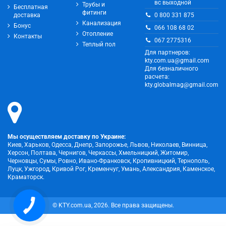
вс выходной
Трубы и
Бесплатная
фитинги
0 800 331 875
доставка
Канализация
Бонус
066 108 68 02
Отопление
Контакты
067 2775316
Теплый пол
Для партнеров:
kty.com.ua@gmail.com
Для безналичного
расчета:
kty.globalmag@gmail.com
Мы осуществляем доставку по Украине:
Киев, Харьков, Одесса, Днепр, Запорожье, Львов, Николаев, Винница,
Херсон, Полтава, Чернигов, Черкассы, Хмельницкий, Житомир,
Черновцы, Сумы, Ровно, Ивано-Франковск, Кропивницкий, Тернополь,
Луцк, Ужгород, Кривой Рог, Кременчуг, Умань, Александрия, Каменское,
Краматорск.
© KTY.com.ua, 2026. Все права защищены.
КНОПКА
ЗВ'ЯЗКУ