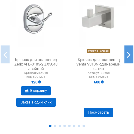
Нет в наличии
Крючок для полотенец
Крючок для полотенец
Zerix AFB-0105-2 ZX5048
Venta V310N одинарный,
двойной
сатин
Артикул:
ZX5048
Артикул:
83668
Код:
5901276
Код:
5892526
128 ₴
608 ₴
В корзину
Заказ в один клик
Посмотреть