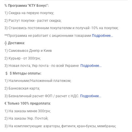
%
Программа "КТУ Бонус":
1) Скидка на первую покупку;
2) Растут покупки - растет скидка;
3) Становись постоянным покупателем и получай -10% на покупки;
**Программа не работает с акционными товарами
Подробнее...
╬
Доставка:
1) Самовывоз Днепр и Киев
2) Курьер - от 300грн;
3) Новая почта, Укр почта - по всей Украине
Подробнее...
$
Методы оплаты:
1) Наличными/Наложенный платежом;
2) Банковская карта;
3) Безналичный расчет ФОП / расчет с НДС.
Подробнее...
€ Только 100% предоплата:
1) На заказы менее 300грн;
2) На заказы Укр. Почтой;
3) На комплектующие: аэраторы, фитинги, кран-буксы, мембраны;