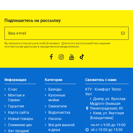
Подпишитесь на рассылку
Вы можете отписаться в любой момент. Для этого воспользуйтесь нашими
контактными данными в юридическом уведомлении.
Информация
Категории
Свяжитесь с нами
О нас
Бренды
КТУ - Комфорт Тепло
Уют
Монтаж и
Кухонные
г. Днепр, ул. Ярослав
Сервис
мойки
Мудрого (бывшая
Гарантия
Смесители
Ленинградская), 45
Карта сайта
Водоочистка
г. Киев, ул. Якутская
(Борщаговка)
Новые товары
Насосы
Снижение цен
Всё для ванной
пн-пт с 9:00 до 19:00
и душа
сб с 10:00 до 15:00
Хит продаж!