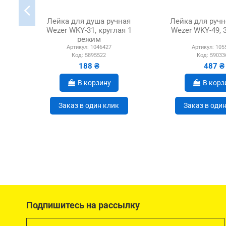
Лейка для душа ручная
Лейка для ручн
Wezer WKY-31, круглая 1
Wezer WKY-49, 
режим
Артикул:
1046427
Артикул:
105
Код:
5895522
Код:
59033
188 ₴
487 ₴
В корзину
В корз
Заказ в один клик
Заказ в оди
Подпишитесь на рассылку