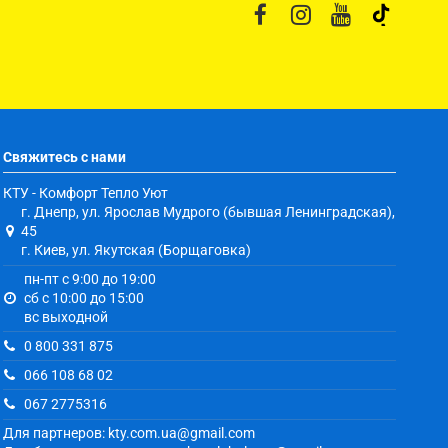
Свяжитесь с нами
КТУ - Комфорт Тепло Уют
г. Днепр, ул. Ярослав Мудрого (бывшая Ленинградская),
45
г. Киев, ул. Якутская (Борщаговка)
пн-пт с 9:00 до 19:00
сб с 10:00 до 15:00
вс выходной
0 800 331 875
066 108 68 02
067 2775316
Для партнеров: kty.com.ua@gmail.com