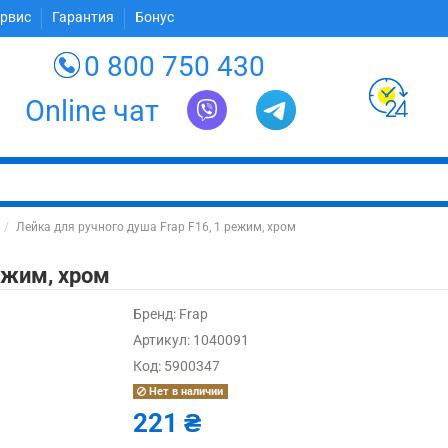
ервис
Гарантия
Бонус
0 800 750 430
Online чат
Лейка для ручного душа Frap F16, 1 режим, хром
ежим, хром
Бренд:
Frap
Артикул:
1040091
Код:
5900347
Нет в наличии
221 ₴