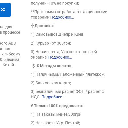
получай -10% на покупки;
**Программа не работает с акционными
товарами
Подробнее...
╬
Доставка:
ена для
в процессе
1) Самовывоз Днепр и Киев
в
2) Курьер - от 300грн;
ного ABS
анная
3) Новая почта, Укр почта - по всей
 к гибкому
Украине
Подробнее...
0.5 дюйма.
– Китай.
$
Методы оплаты:
1) Наличными/Наложенный платежом;
2) Банковская карта;
3) Безналичный расчет ФОП / расчет с
НДС.
Подробнее...
€ Только 100% предоплата:
1) На заказы менее 300грн;
2) На заказы Укр. Почтой;