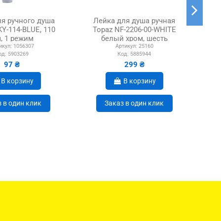
ля ручного душа
Лейка для душа ручная
Ле
Y-114-BLUE, 110
Topaz NF-2206-00-WHITE
нер
, 1 режим
белый хром, шесть
L
икул:
1056307
Артикул:
25160
режимов
од:
5903269
Код:
5885944
97 ₴
299 ₴
В корзину
В корзину
 в один клик
Заказ в один клик