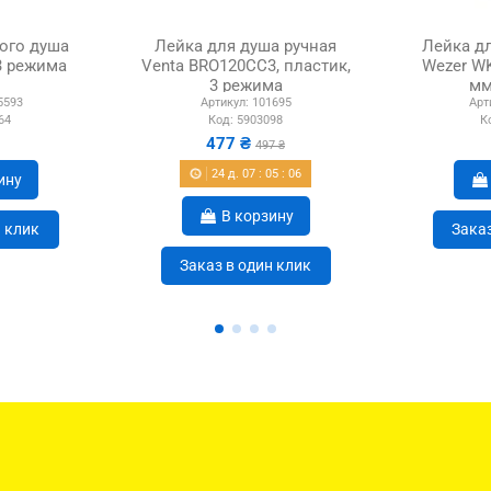
ого душа
Лейка для душа ручная
Лейка д
3 режима
Venta BRO120CC3, пластик,
Wezer WK
3 режима
мм
5593
Артикул:
101695
Арт
64
Код:
5903098
К
477 ₴
497 ₴
24
д.
07
:
05
:
05
ину
В корзину
н клик
Заказ
Заказ в один клик