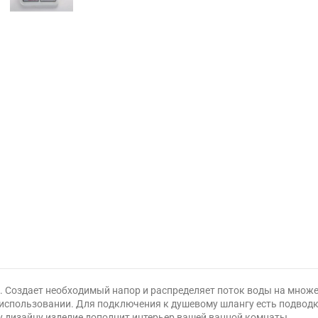
а. Создает необходимый напор и распределяет поток воды на множ
в использовании. Для подключения к душевому шлангу есть подводк
 дизайну изделие дополнит интерьер вашей ванной комнаты.