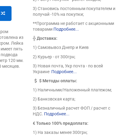
3) Становись постоянным покупателем и
получай -10% на покупки;
**Программа не работает с акционными
товарами
Подробнее...
хром
отовлена из
╬
Доставка:
хром. Лейка
1) Самовывоз Днепр и Киев
 имеет пять
у подвода
2) Курьер - от 300грн;
етр 120 мм.
3) Новая почта, Укр почта - по всей
0 месяцев.
Украине
Подробнее...
$
Методы оплаты:
1) Наличными/Наложенный платежом;
2) Банковская карта;
3) Безналичный расчет ФОП / расчет с
НДС.
Подробнее...
€ Только 100% предоплата:
1) На заказы менее 300грн;