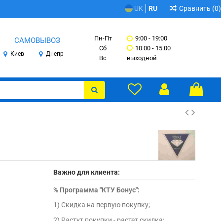
Сравнить (
0
)
UK
RU
Пн-Пт
9:00 - 19:00
САМОВЫВОЗ
Сб
10:00 - 15:00
Киев
Днепр
Вс
выходной
Важно для клиента:
%
Программа "КТУ Бонус":
1) Скидка на первую покупку;
2) Растут покупки - растет скидка;