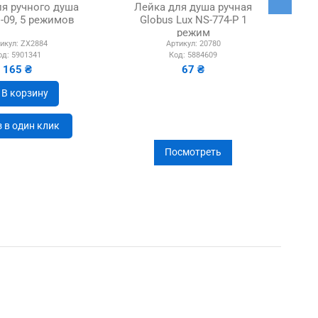
ля ручного душа
Лейка для душа ручная
Л
H-09, 5 режимов
Globus Lux NS-774-P 1
Ko
режим
икул:
ZX2884
Артикул:
20780
од:
5901341
Код:
5884609
165 ₴
67 ₴
В корзину
 в один клик
Посмотреть