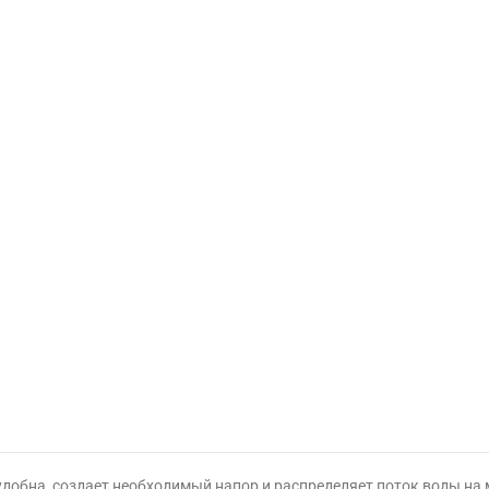
 удобна, создает необходимый напор и распределяет поток воды на