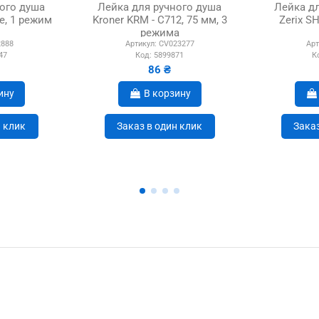
ого душа
Лейка для ручного душа
Лейка д
ge, 1 режим
Kroner KRM - C712, 75 мм, 3
Zerix S
режима
888
Артикул:
CV023277
Арт
47
Код:
5899871
К
86 ₴
ину
В корзину
н клик
Заказ в один клик
Заказ