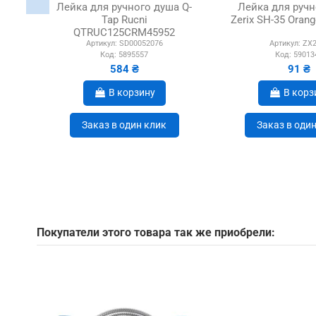
Лейка для ручного душа Q-
Лейка для ручн
Tap Rucni
Zerix SH-35 Oran
QTRUC125CRM45952
Артикул:
SD00052076
Артикул:
ZX2
Chrome, 130 мм, 3 режима
Код:
5895557
Код:
59013
584 ₴
91 ₴
В корзину
В корз
Заказ в один клик
Заказ в оди
Покупатели этого товара так же приобрели: