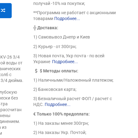
получай -10% на покупки;
**Программа не работает с акционными
товарами
Подробнее...
╬
Доставка:
1) Самовывоз Днепр и Киев
2) Курьер - от 300грн;
3) Новая почта, Укр почта - по всей
KV-26 3/4
Украине
Подробнее...
ой воды от
ганических
$
Методы оплаты:
колб с
1) Наличными/Наложенный платежом;
3/4 дюйма.
2) Банковская карта;
глубокую
чески без
3) Безналичный расчет ФОП / расчет с
ьтра
НДС.
Подробнее...
 рассчитан
€ Только 100% предоплата:
инены
динением.
1) На заказы менее 300грн;
 из
2) На заказы Укр. Почтой;
м