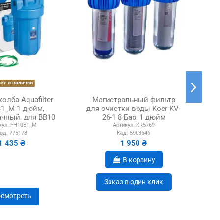
ет в наличии
олба Aquafilter
Магистральный фильтр
Фил
1_M 1 дюйм,
для очистки воды Koer KV-
20
чный, для ВВ10
26-1 8 Бар, 1 дюйм
кул:
FH10B1_M
Артикул:
KR5769
од:
775178
Код:
5903646
1 435 ₴
1 950 ₴
В корзину
Заказ в один клик
смотреть