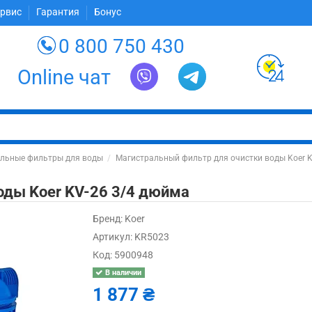
ервис
Гарантия
Бонус
0 800 750 430
Online чат
льные фильтры для воды
Магистральный фильтр для очистки воды Koer 
оды Koer KV-26 3/4 дюйма
Бренд:
Koer
Артикул:
KR5023
Код:
5900948
В наличии
1 877 ₴