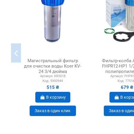
Магистральный фильтр
Фильтр-колба A
для очистки воды Koer KV-
FHPR12-HP1 1/
24 3/4 дюйма
полипропил
Артикул:
KR5018
Артикул:
FHPR1
картри
Код:
5900944
Код:
7751
515 ₴
679 ₴
В корзину
В корз
Заказ в один клик
Заказ в оди