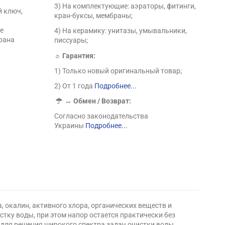
3) На комплектующие: аэраторы, фитинги,
й ключ,
кран-буксы, мембраны;
е
4) На керамику: унитазы, умывальники,
трана
писсуары;
☼ Гарантия:
1) Только новый оригинальный товар;
2) От 1 года
Подробнее...
↔
Обмен / Возврат:
Согласно законодательства
Украины
Подробнее...
 окалин, активного хлора, органических веществ и
стку воды, при этом напор остается практически без
ля решения широкого спектра задач очистки воды.