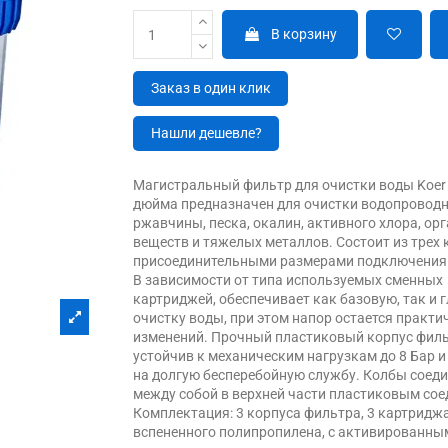
В корзину
Заказ в один клик
Нашли дешевле?
Магистральный фильтр для очистки воды Koer 
дюйма предназначен для очистки водопроводн
ржавчины, песка, окалин, активного хлора, ор
веществ и тяжелых металлов. Состоит из трех 
присоединительными размерами подключения 
В зависимости от типа используемых сменных
картриджей, обеспечивает как базовую, так и 
очистку воды, при этом напор остается практи
изменений. Прочный пластиковый корпус фил
устойчив к механическим нагрузкам до 8 Бар и
на долгую бесперебойную службу. Колбы соед
между собой в верхней части пластиковым сое
Комплектация: 3 корпуса фильтра, 3 картриджа
вспененного полипропилена, с активированны