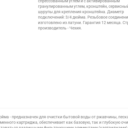
спрессованным углем и с активированным
гранулированным углем, кронштейн, сервисны
шурупы для крепления кронштейна. Диаметр
подключений: 3/4 дюйма. Резьбовое соединени
изготовлено из латуни. Гарантия 12 месяца. С
производитель - Чехия.
йма - предназначен для очистки бытовой воды от ржавчины, песка,
менного картриджа, обеспечивает как базовую, так и глубокую очи
ктоваться различными фильтрующими элементами (картриджами) д