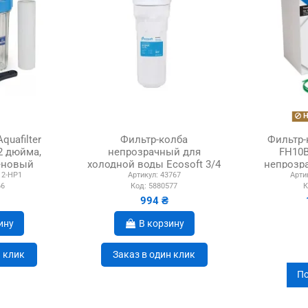
Н
quafilter
Фильтр-колба
Фильтр-к
2 дюйма,
непрозрачный для
FH10B
еновый
холодной воды Ecosoft 3/4
непрозра
2-HP1
Артикул:
43767
Арти
дж
FPV34PECO
66
Код:
5880577
К
994 ₴
ину
В корзину
н клик
Заказ в один клик
По