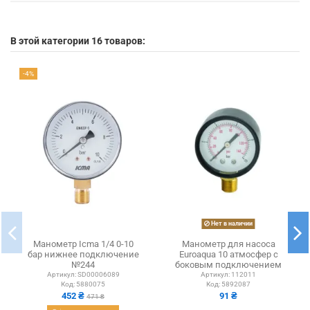
В этой категории 16 товаров:
-4%
Нет в наличии
Манометр Icma 1/4 0-10
Манометр для насоса
бар нижнее подключение
Euroaqua 10 атмосфер с
№244
боковым подключением
Артикул:
SD00006089
Артикул:
112011
Код:
5880075
Код:
5892087
452 ₴
91 ₴
471 ₴