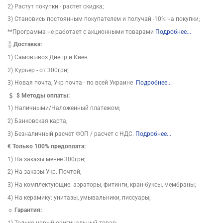
2) Растут покупки - растет скидка;
3) Становись постоянным покупателем и получай -10% на покупки;
**Программа не работает с акционными товарами
Подробнее...
╬
Доставка:
1) Самовывоз Днепр и Киев
2) Курьер - от 300грн;
3) Новая почта, Укр почта - по всей Украине
Подробнее...
$
Методы оплаты:
1) Наличными/Наложенный платежом;
2) Банковская карта;
3) Безналичный расчет ФОП / расчет с НДС.
Подробнее...
€ Только 100% предоплата:
1) На заказы менее 300грн;
2) На заказы Укр. Почтой;
3) На комплектующие: аэраторы, фитинги, кран-буксы, мембраны;
4) На керамику: унитазы, умывальники, писсуары;
☼ Гарантия:
1) Только новый оригинальный товар;