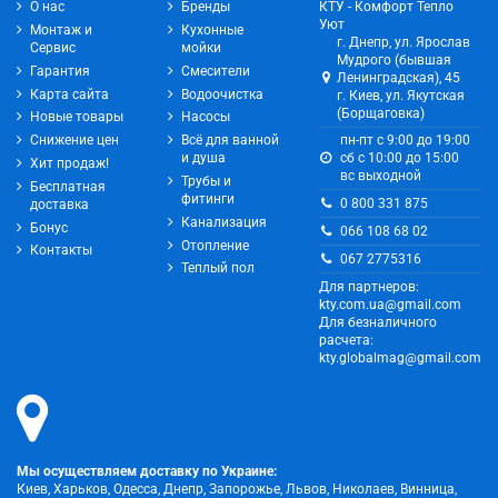
О нас
Бренды
КТУ - Комфорт Тепло
Уют
Монтаж и
Кухонные
г. Днепр, ул. Ярослав
Сервис
мойки
Мудрого (бывшая
Гарантия
Смесители
Ленинградская), 45
Карта сайта
Водоочистка
г. Киев, ул. Якутская
(Борщаговка)
Новые товары
Насосы
Снижение цен
Всё для ванной
пн-пт с 9:00 до 19:00
и душа
сб с 10:00 до 15:00
Хит продаж!
вс выходной
Трубы и
Бесплатная
фитинги
0 800 331 875
доставка
Канализация
Бонус
066 108 68 02
Отопление
Контакты
067 2775316
Теплый пол
Для партнеров:
kty.com.ua@gmail.com
Для безналичного
расчета:
kty.globalmag@gmail.com
Мы осуществляем доставку по Украине:
Киев, Харьков, Одесса, Днепр, Запорожье, Львов, Николаев, Винница,