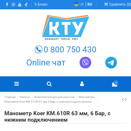
Сравнить (
0
)
Бонус
UK
RU
0 800 750 430
Online чат
0
Главная
Насосы
Комплектующие для насосов
Манометры
Манометр Koer KM.610R 63 мм, 6 Бар, с нижним подключением
Манометр Koer KM.610R 63 мм, 6 Бар, с
нижним подключением