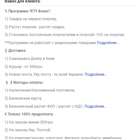
Важно для клиента:
%
Программа "КТУ Бонус":
1) Скидка на первую покупку;
2) Растут покупки - растет скидка;
3) Становись постоянным покупателем и получай -10% на покупки;
**Программа не работает с акционными товарами
Подробнее...
╬
Доставка:
1) Самовывоз Днепр и Киев
2) Курьер - от 300грн;
3) Новая почта, Укр почта - по всей Украине
Подробнее...
$
Методы оплаты:
1) Наличными/Наложенный платежом;
2) Банковская карта;
3) Безналичный расчет ФОП / расчет с НДС.
Подробнее...
€ Только 100% предоплата:
1) На заказы менее 300грн;
2) На заказы Укр. Почтой;
3) На комплектующие: аэраторы, фитинги, кран-буксы, мембраны;