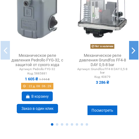
Нет в наличии
Механическое реле
Механическое реле
давления Pedrollo FYG-32, с
давления Grundfos FF4-8
защитой от сухого хода
DAY 0,5-8 bar
Артикул:
Pedrollo FYG-32
Артикул:
Grundfos FF4-8 DAY 0,5-8
bar
Код:
5885881
Код:
40879
1 605 ₴
1 744 ₴
3 286 ₴
22
д.
08
:
06
:
29
В корзину
Заказ в один клик
Посмотреть