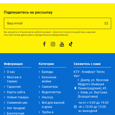
Подпишитесь на рассылку
Вы можете отписаться в любой момент. Для этого воспользуйтесь нашими
контактными данными в юридическом уведомлении.
Информация
Категории
Свяжитесь с нами
О нас
Бренды
КТУ - Комфорт Тепло
Уют
Монтаж и
Кухонные
г. Днепр, ул. Ярослав
Сервис
мойки
Мудрого (бывшая
Гарантия
Смесители
Ленинградская), 45
Карта сайта
Водоочистка
г. Киев, ул. Якутская
(Борщаговка)
Новые товары
Насосы
Снижение цен
Всё для ванной
пн-пт с 9:00 до 19:00
и душа
сб с 10:00 до 15:00
Хит продаж!
вс выходной
Трубы и
Бесплатная