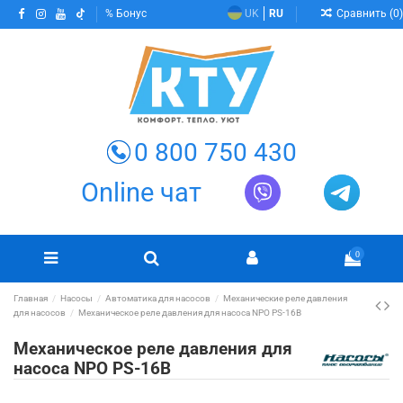
Сравнить (
0
)
Бонус
UK
RU
0 800 750 430
Online чат
0
Главная
Насосы
Автоматика для насосов
Механические реле давления
для насосов
Механическое реле давления для насоса NPO PS-16B
Механическое реле давления для
насоса NPO PS-16B