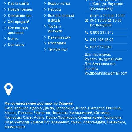
Карта сайта
Водоочистка
г. Киев, ул. Якутская
(Борщаговка)
Новые товары
Насосы
Снижение цен
Всё для ванной
пн-пт с 9:00 до 19:00
и душа
сб с 10:00 до 15:00
Хит продаж!
вс выходной
Трубы и
Бесплатная
фитинги
0 800 331 875
доставка
Канализация
Бонус
066 108 68 02
Отопление
Контакты
067 2775316
Теплый пол
Для партнеров:
kty.com.ua@gmail.com
Для безналичного
расчета:
kty.globalmag@gmail.com
Мы осуществляем доставку по Украине:
Киев, Харьков, Одесса, Днепр, Запорожье, Львов, Николаев, Винница,
Херсон, Полтава, Чернигов, Черкассы, Хмельницкий, Житомир,
Черновцы, Сумы, Ровно, Ивано-Франковск, Кропивницкий, Тернополь,
Луцк, Ужгород, Кривой Рог, Кременчуг, Умань, Александрия, Каменское,
Краматорск.