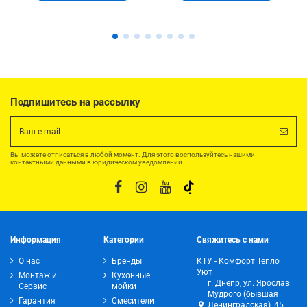
Подпишитесь на рассылку
Вы можете отписаться в любой момент. Для этого воспользуйтесь нашими
контактными данными в юридическом уведомлении.
Информация
Категории
Свяжитесь с нами
О нас
Бренды
КТУ - Комфорт Тепло
Уют
Монтаж и
Кухонные
г. Днепр, ул. Ярослав
Сервис
мойки
Мудрого (бывшая
Гарантия
Смесители
Ленинградская), 45