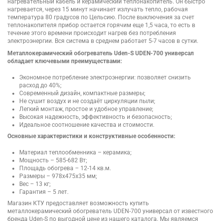
нагревательный кабель и керамический теплонакопитель. Он быстро
нагревается, через 15 минут начинает излучать тепло, рабочая
температура 80 градусов по Цельсию. После выключения за счет
теплонакопителя прибор остается горячим еще 1,5 часа, то есть в
течение этого времени происходит нагрев без потребления
электроэнергии. Вся система в среднем работает 5-7 часов в сутки.
Металлокерамический обогреватель Uden-S UDEN-700 универсал
обладает ключевыми преимуществами:
Экономное потребление электроэнергии: позволяет снизить
расход до 40%;
Современный дизайн, компактные размеры;
Не сушит воздух и не создаёт циркуляции пыли;
Легкий монтаж, простое и удобное управление;
Высокая надежность, эффективность и безопасность;
Идеальное соотношение качества и стоимости.
Основные характеристики и конструктивные особенности:
Материал теплообменника – керамика;
Мощность – 585-682 Вт;
Площадь обогрева – 12-14 кв.м.
Размеры – 978х475х35 мм;
Вес – 13 кг;
Гарантия – 5 лет.
Магазин КТУ предоставляет возможность купить
металлокерамический обогреватель UDEN-700 универсал от известного
бренда Uden-S по выгодной цене из нашего каталога. Мы являемся