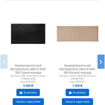
Керамогранитный
Керамогранитный
обогреватель Uden-S КЕN-
обогреватель Uden-S КЕN-
500 Гранж жакард
900 Космос жакард
графитовый
бежевый
Артикул:
Uden-S КЕN-500 Гранж
Артикул:
Uden-S КЕN-900 Космос
жакард граф
жакард беж
Код:
5890450
Код:
5890481
5 400 ₴
7 000 ₴
В корзину
В корзину
Заказ в один клик
Заказ в один клик