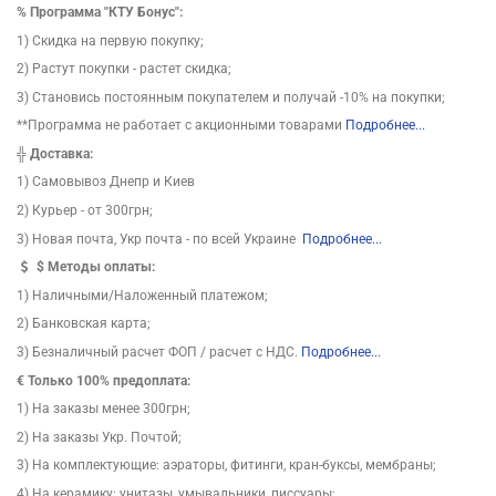
%
Программа "КТУ Бонус":
1) Скидка на первую покупку;
2) Растут покупки - растет скидка;
3) Становись постоянным покупателем и получай -10% на покупки;
**Программа не работает с акционными товарами
Подробнее...
╬
Доставка:
1) Самовывоз Днепр и Киев
2) Курьер - от 300грн;
3) Новая почта, Укр почта - по всей Украине
Подробнее...
$
Методы оплаты:
1) Наличными/Наложенный платежом;
2) Банковская карта;
3) Безналичный расчет ФОП / расчет с НДС.
Подробнее...
€ Только 100% предоплата:
1) На заказы менее 300грн;
2) На заказы Укр. Почтой;
3) На комплектующие: аэраторы, фитинги, кран-буксы, мембраны;
4) На керамику: унитазы, умывальники, писсуары;