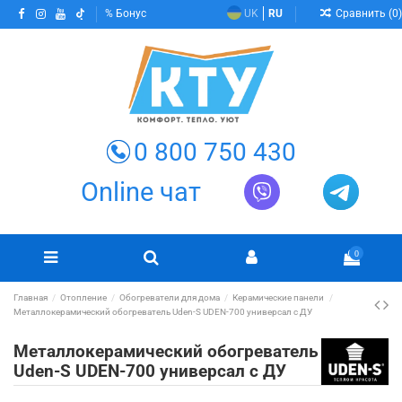
Сравнить (
0
)
Бонус
UK
RU
0 800 750 430
Online чат
0
Главная
Отопление
Обогреватели для дома
Керамические панели
Металлокерамический обогреватель Uden-S UDEN-700 универсал с ДУ
Металлокерамический обогреватель
Uden-S UDEN-700 универсал с ДУ