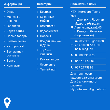
Информация
Категории
Свяжитесь с нами
О нас
Бренды
КТУ - Комфорт Тепло
Уют
Монтаж и
Кухонные
г. Днепр, ул. Ярослав
Сервис
мойки
Мудрого (бывшая
Гарантия
Смесители
Ленинградская), 45
Карта сайта
Водоочистка
г. Киев, ул. Якутская
(Борщаговка)
Новые товары
Насосы
Снижение цен
Всё для ванной
пн-пт с 9:00 до 19:00
и душа
сб с 10:00 до 15:00
Хит продаж!
вс выходной
Трубы и
Бесплатная
фитинги
0 800 331 875
доставка
Канализация
Бонус
066 108 68 02
Отопление
Контакты
067 2775316
Теплый пол
Для партнеров:
kty.com.ua@gmail.com
Для безналичного
расчета:
kty.globalmag@gmail.com