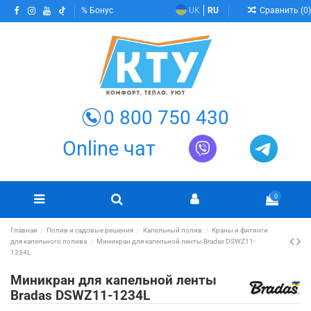
Сравнить (
0
)
Бонус
UK
RU
0 800 750 430
Online чат
0
Главная
Полив и садовые решения
Капельный полив
Краны и фитинги
для капельного полива
Миникран для капельной ленты Bradas DSWZ11-
1234L
Миникран для капельной ленты
Bradas DSWZ11-1234L