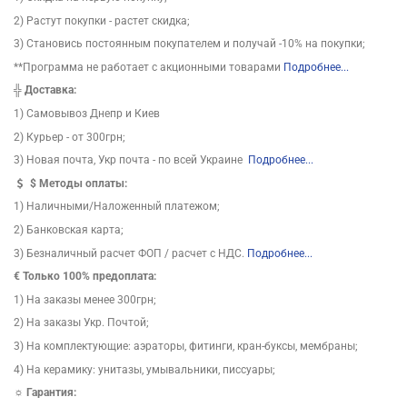
2) Растут покупки - растет скидка;
3) Становись постоянным покупателем и получай -10% на покупки;
**Программа не работает с акционными товарами
Подробнее...
╬
Доставка:
1) Самовывоз Днепр и Киев
2) Курьер - от 300грн;
3) Новая почта, Укр почта - по всей Украине
Подробнее...
$
Методы оплаты:
1) Наличными/Наложенный платежом;
2) Банковская карта;
3) Безналичный расчет ФОП / расчет с НДС.
Подробнее...
€ Только 100% предоплата:
1) На заказы менее 300грн;
2) На заказы Укр. Почтой;
3) На комплектующие: аэраторы, фитинги, кран-буксы, мембраны;
4) На керамику: унитазы, умывальники, писсуары;
☼ Гарантия: