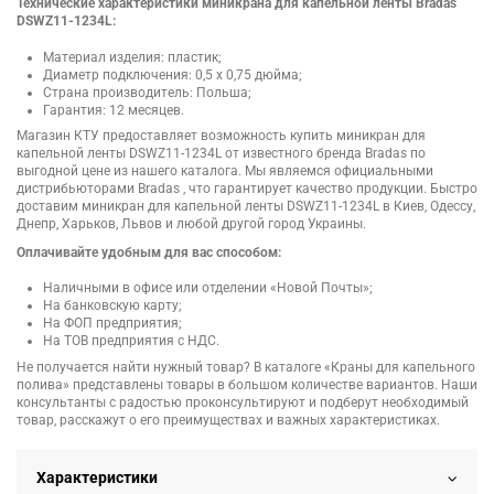
Технические характеристики миникрана для капельной ленты Bradas
DSWZ11-1234L:
Материал изделия: пластик;
Диаметр подключения: 0,5 х 0,75 дюйма;
Страна производитель: Польша;
Гарантия: 12 месяцев.
Магазин КТУ предоставляет возможность купить миникран для
капельной ленты DSWZ11-1234L от известного бренда Bradas по
выгодной цене из нашего каталога. Мы являемся официальными
дистрибьюторами Bradas , что гарантирует качество продукции. Быстро
доставим миникран для капельной ленты DSWZ11-1234L в Киев, Одессу,
Днепр, Харьков, Львов и любой другой город Украины.
Оплачивайте удобным для вас способом:
Наличными в офисе или отделении «Новой Почты»;
На банковскую карту;
На ФОП предприятия;
На ТОВ предприятия с НДС.
Не получается найти нужный товар? В каталоге «Краны для капельного
полива» представлены товары в большом количестве вариантов. Наши
консультанты с радостью проконсультируют и подберут необходимый
товар, расскажут о его преимуществах и важных характеристиках.
Характеристики