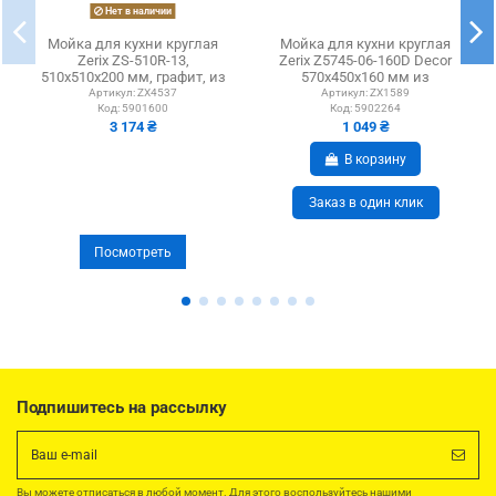
Нет в наличии
Мойка для кухни круглая
Мойка для кухни круглая
Zerix ZS-510R-13,
Zerix Z5745-06-160D Decor
510х510х200 мм, графит, из
570x450x160 мм из
гранита
нержавеющей стали
Артикул:
ZX4537
Артикул:
ZX1589
Код:
5901600
Код:
5902264
3 174 ₴
1 049 ₴
В корзину
Заказ в один клик
Посмотреть
Подпишитесь на рассылку
Вы можете отписаться в любой момент. Для этого воспользуйтесь нашими