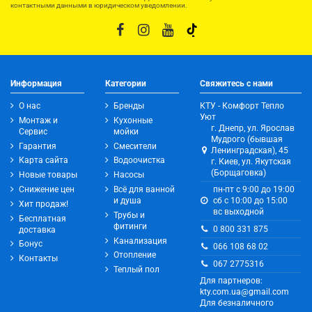
контактными данными в юридическом уведомлении.
Информация
Категории
Свяжитесь с нами
О нас
Бренды
КТУ - Комфорт Тепло
Уют
Монтаж и
Кухонные
г. Днепр, ул. Ярослав
Сервис
мойки
Мудрого (бывшая
Гарантия
Смесители
Ленинградская), 45
Карта сайта
Водоочистка
г. Киев, ул. Якутская
(Борщаговка)
Новые товары
Насосы
Снижение цен
Всё для ванной
пн-пт с 9:00 до 19:00
и душа
сб с 10:00 до 15:00
Хит продаж!
вс выходной
Трубы и
Бесплатная
фитинги
0 800 331 875
доставка
Канализация
Бонус
066 108 68 02
Отопление
Контакты
067 2775316
Теплый пол
Для партнеров:
kty.com.ua@gmail.com
Для безналичного