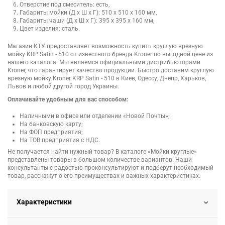
Отверстие под смеситель: есть,
Габариты мойки (Д х Ш х Г): 510 x 510 x 160 мм,
Габариты чаши (Д х Ш х Г): 395 х 395 х 160 мм,
Цвет изделия: сталь.
Магазин КТУ предоставляет возможность купить круглую врезную
мойку KRP Satin - 510 от известного бренда Kroner по выгодной цене из
нашего каталога. Мы являемся официальными дистрибьюторами
Kroner, что гарантирует качество продукции. Быстро доставим круглую
врезную мойку Kroner KRP Satin - 510 в Киев, Одессу, Днепр, Харьков,
Львов и любой другой город Украины.
Оплачивайте удобным для вас способом:
Наличными в офисе или отделении «Новой Почты»;
На банковскую карту;
На ФОП предприятия;
На ТОВ предприятия с НДС.
Не получается найти нужный товар? В каталоге «Мойки круглые»
представлены товары в большом количестве вариантов. Наши
консультанты с радостью проконсультируют и подберут необходимый
товар, расскажут о его преимуществах и важных характеристиках.
Характеристики