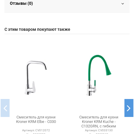
Отзывы (0)
С этим товаром покупают также
Смеситель для кухни
Смеситель для кухни
Kroner KRM Elbe - C030
Kroner KRM Kuche -
C132GRN, с гибким
изливом
Артикул:
CV012072
Артикул:
CV033130