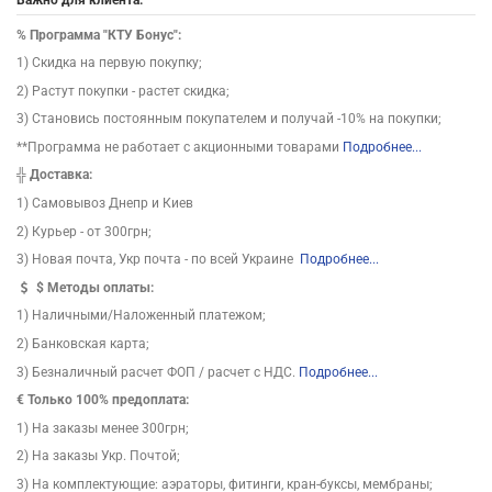
%
Программа "КТУ Бонус":
1) Скидка на первую покупку;
2) Растут покупки - растет скидка;
3) Становись постоянным покупателем и получай -10% на покупки;
**Программа не работает с акционными товарами
Подробнее...
╬
Доставка:
1) Самовывоз Днепр и Киев
2) Курьер - от 300грн;
3) Новая почта, Укр почта - по всей Украине
Подробнее...
$
Методы оплаты:
1) Наличными/Наложенный платежом;
2) Банковская карта;
3) Безналичный расчет ФОП / расчет с НДС.
Подробнее...
€ Только 100% предоплата:
1) На заказы менее 300грн;
2) На заказы Укр. Почтой;
3) На комплектующие: аэраторы, фитинги, кран-буксы, мембраны;