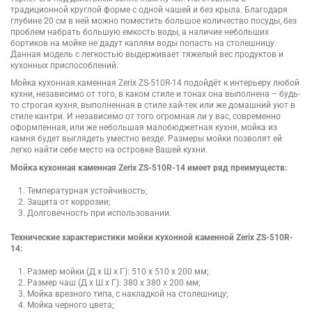
традиционной круглой форме с одной чашей и без крыла. Благодаря
глубине 20 см в ней можно поместить большое количество посуды, без
проблем набрать большую емкость воды, а наличие небольших
бортиков на мойке не дадут каплям воды попасть на столешницу.
Данная модель с легкостью выдерживает тяжелый вес продуктов и
кухонных приспособлений.
Мойка кухонная каменная Zerix ZS-510R-14 подойдёт к интерьеру любой
кухни, независимо от того, в каком стиле и тонах она выполнена – будь-
то строгая кухня, выполненная в стиле хай-тек или же домашний уют в
стиле кантри. И независимо от того огромная ли у вас, современно
оформленная, или же небольшая малобюджетная кухня, мойка из
камня будет выглядеть уместно везде. Размеры мойки позволят ей
легко найти себе место на островке Вашей кухни.
Мойка кухонная каменная Zerix ZS-510R-14 имеет ряд преимуществ:
Температурная устойчивость;
Защита от коррозии;
Долговечность при использовании.
Технические характеристики мойки кухонной каменной Zerix ZS-510R-
14:
Размер мойки (Д х Ш х Г): 510 x 510 x 200 мм;
Размер чаш (Д х Ш х Г): 380 x 380 x 200 мм;
Мойка врезного типа, с накладкой на столешницу;
Мойка черного цвета;