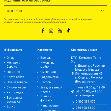
Подпишитесь на рассылку
Вы можете отписаться в любой момент. Для этого воспользуйтесь нашими
контактными данными в юридическом уведомлении.
Информация
Категории
Свяжитесь с нами
О нас
Бренды
КТУ - Комфорт Тепло
Уют
Монтаж и
Кухонные
г. Днепр, ул. Ярослав
Сервис
мойки
Мудрого (бывшая
Гарантия
Смесители
Ленинградская), 45
Карта сайта
Водоочистка
г. Киев, ул. Якутская
(Борщаговка)
Новые товары
Насосы
Снижение цен
Всё для ванной
пн-пт с 9:00 до 19:00
и душа
сб с 10:00 до 15:00
Хит продаж!
вс выходной
Трубы и
Бесплатная
фитинги
0 800 331 875
доставка
Канализация
Бонус
066 108 68 02
Отопление