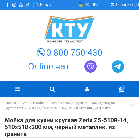
Сравнить (
0
)
Бонус
UK
RU
0 800 750 430
Online чат
0
Главная
Кухонные мойки
Кухонные мойки круглые
Мойка для кухни
круглая Zerix ZS-510R-14, 510х510х200 мм, черный металлик, из гранита
Мойка для кухни круглая Zerix ZS-510R-14,
510х510х200 мм, черный металлик, из
гранита