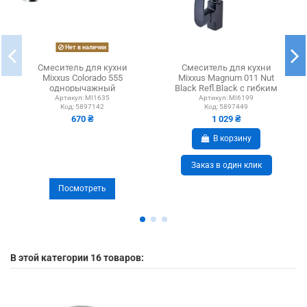
Нет в наличии
Смеситель для кухни
Смеситель для кухни
Mixxus Colorado 555
Mixxus Magnum 011 Nut
однорычажный
Black Refl.Black с гибким
изливом
Артикул:
MI1635
Артикул:
MI6199
Код:
5897142
Код:
5897449
670 ₴
1 029 ₴
В корзину
Заказ в один клик
Посмотреть
В этой категории 16 товаров: