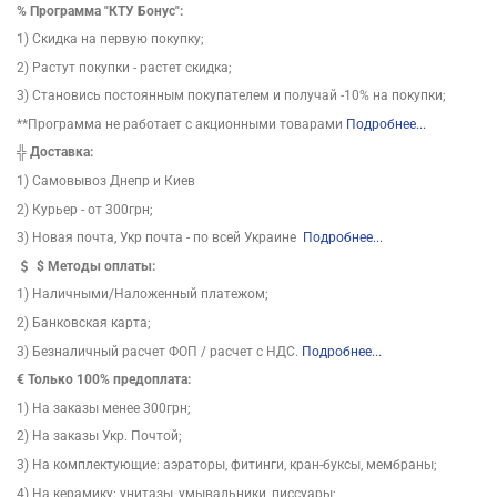
%
Программа "КТУ Бонус":
1) Скидка на первую покупку;
2) Растут покупки - растет скидка;
3) Становись постоянным покупателем и получай -10% на покупки;
**Программа не работает с акционными товарами
Подробнее...
╬
Доставка:
1) Самовывоз Днепр и Киев
2) Курьер - от 300грн;
3) Новая почта, Укр почта - по всей Украине
Подробнее...
$
Методы оплаты:
1) Наличными/Наложенный платежом;
2) Банковская карта;
3) Безналичный расчет ФОП / расчет с НДС.
Подробнее...
€ Только 100% предоплата:
1) На заказы менее 300грн;
2) На заказы Укр. Почтой;
3) На комплектующие: аэраторы, фитинги, кран-буксы, мембраны;
4) На керамику: унитазы, умывальники, писсуары;