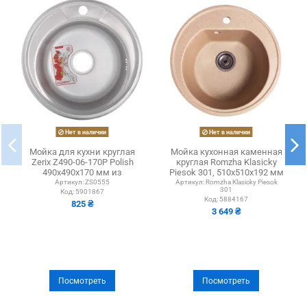
Нет в наличии
Нет в наличии
Мойка для кухни круглая
Мойка кухонная каменная
Zerix Z490-06-170P Polish
круглая Romzha Klasicky
490x490x170 мм из
Piesok 301, 510x510x192 мм
нержавеющей стали
Артикул:
ZS0555
Артикул:
Romzha Klasicky Piesok
301
Код:
5901867
Код:
5884167
825 ₴
3 649 ₴
Посмотреть
Посмотреть