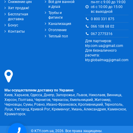
Снижение цен
Всё для ванной
пн-пт с 9:00 до 19:00
и душа
сб с 10:00 до 15:00
Хит продаж!
вс выходной
Трубы и
Бесплатная
фитинги
0 800 331 875
доставка
Канализация
Бонус
066 108 68 02
Отопление
Контакты
067 2775316
Теплый пол
Для партнеров:
kty.com.ua@gmail.com
Для безналичного
расчета:
kty.globalmag@gmail.com
Мы осуществляем доставку по Украине:
Киев, Харьков, Одесса, Днепр, Запорожье, Львов, Николаев, Винница,
Херсон, Полтава, Чернигов, Черкассы, Хмельницкий, Житомир,
Черновцы, Сумы, Ровно, Ивано-Франковск, Кропивницкий, Тернополь,
Луцк, Ужгород, Кривой Рог, Кременчуг, Умань, Александрия, Каменское,
Краматорск.
© KTY.com.ua, 2026. Все права защищены.
КНОПКА