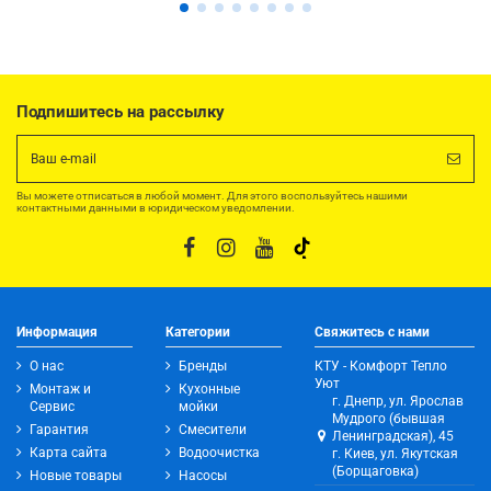
Подпишитесь на рассылку
Вы можете отписаться в любой момент. Для этого воспользуйтесь нашими
контактными данными в юридическом уведомлении.
Информация
Категории
Свяжитесь с нами
О нас
Бренды
КТУ - Комфорт Тепло
Уют
Монтаж и
Кухонные
г. Днепр, ул. Ярослав
Сервис
мойки
Мудрого (бывшая
Гарантия
Смесители
Ленинградская), 45
Карта сайта
Водоочистка
г. Киев, ул. Якутская
(Борщаговка)
Новые товары
Насосы