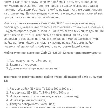
посуды. Благодаря глубине 20 см в ней можно поместить большое
количество посуды, без проблем набрать большую емкость воды, а
наличие небольших бортиков на мойке не дадут каплям воды попасть
на столешницу. Данная модель с легкостью выдерживает тяжелый вес
продуктов и кухонных приспособлений.
Мойка кухонная каменная Zerix ZS-6250R-12 подойдёт к интерьеру
любой кухни, независимо от того, в каком стиле и тонах она выполнена
– будь-то строгая кухня, выполненная в стиле хай-тек или же домашний
уют в стиле кантри. И независимо от того огромная ли у вас,
современно оформленная, или же небольшая малобюджетная кухня,
мойка из камня будет выглядеть уместно везде. Размеры мойки
позволят ей легко найти себе место на островке Вашей кухни.
Мойка кухонная каменная Zerix ZS-6250R-12 имеет ряд преимуществ:
Температурная устойчивость;
Защита от коррозии;
Долговечность при использовании.
Технические характеристики мойки кухонной каменной Zerix ZS-6250R-
12:
Размер мойки (Д х Ш х Г): 620 x 500 x 200 мм;
Размер чаш (Д х Ш х Г): 390 x 390 x 200 мм;
Мойка врезного типа, с накладкой на столешницу;
Мойка коричневого цвета;
Фактура поверхности: каменная;
Состав изделия: 80% кварциты и 20% полиэфирные смолы