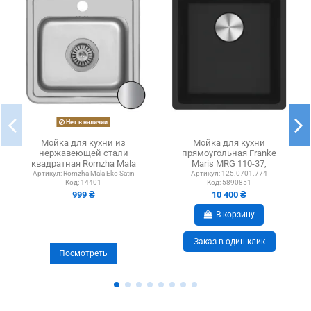
Нет в наличии
Мойка для кухни из
Мойка для кухни
нержавеющей стали
прямоугольная Franke
квадратная Romzha Mala
Maris MRG 110-37,
Eko Satin
403х433х200 черная
Артикул:
Romzha Mala Eko Satin
Артикул:
125.0701.774
Код:
14401
Код:
5890851
матовая,...
999 ₴
10 400 ₴
В корзину
Заказ в один клик
Посмотреть