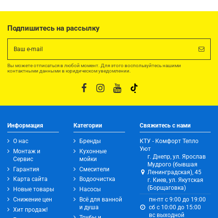
Подпишитесь на рассылку
Вы можете отписаться в любой момент. Для этого воспользуйтесь нашими
контактными данными в юридическом уведомлении.
Информация
Категории
Свяжитесь с нами
О нас
Бренды
КТУ - Комфорт Тепло
Уют
Монтаж и
Кухонные
г. Днепр, ул. Ярослав
Сервис
мойки
Мудрого (бывшая
Гарантия
Смесители
Ленинградская), 45
Карта сайта
Водоочистка
г. Киев, ул. Якутская
(Борщаговка)
Новые товары
Насосы
Снижение цен
Всё для ванной
пн-пт с 9:00 до 19:00
и душа
сб с 10:00 до 15:00
Хит продаж!
вс выходной
Трубы и