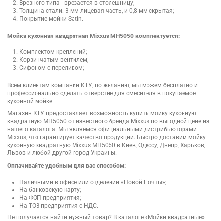
Врезного типа - врезается в столешницу;
Толщина стали: 3 мм лицевая часть, и 0,8 мм скрытая;
Покрытие мойки Satin.
Мойка кухонная квадратная Mixxus MH5050 комплектуется:
Комплектом креплений;
Корзинчатым вентилем;
Сифоном с переливом;
Всем клиентам компании КТУ, по желанию, мы можем бесплатно и
профессионально сделать отверстие для смесителя в покупаемое
кухонной мойке.
Магазин КТУ предоставляет возможность купить мойку кухонную
квадратную MH5050 от известного бренда Mixxus по выгодной цене из
нашего каталога. Мы являемся официальными дистрибьюторами
Mixxus, что гарантирует качество продукции. Быстро доставим мойку
кухонную квадратную Mixxus MH5050 в Киев, Одессу, Днепр, Харьков,
Львов и любой другой город Украины.
Оплачивайте удобным для вас способом:
Наличными в офисе или отделении «Новой Почты»;
На банковскую карту;
На ФОП предприятия;
На ТОВ предприятия с НДС.
Не получается найти нужный товар? В каталоге «Мойки квадратные»