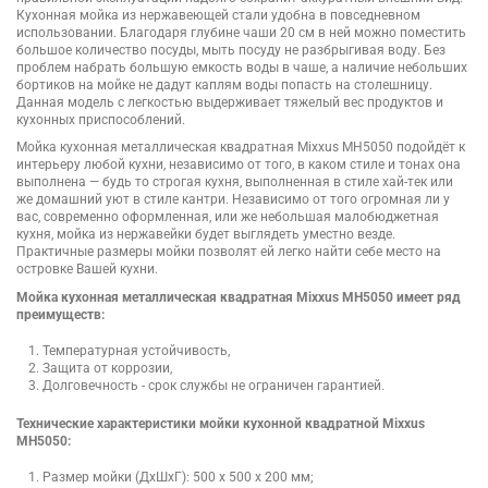
Кухонная мойка из нержавеющей стали удобна в повседневном
использовании. Благодаря глубине чаши 20 см в ней можно поместить
большое количество посуды, мыть посуду не разбрыгивая воду. Без
проблем набрать большую емкость воды в чаше, а наличие небольших
бортиков на мойке не дадут каплям воды попасть на столешницу.
Данная модель с легкостью выдерживает тяжелый вес продуктов и
кухонных приспособлений.
Мойка кухонная металлическая квадратная Mixxus MH5050 подойдёт к
интерьеру любой кухни, независимо от того, в каком стиле и тонах она
выполнена — будь то строгая кухня, выполненная в стиле хай-тек или
же домашний уют в стиле кантри. Независимо от того огромная ли у
вас, современно оформленная, или же небольшая малобюджетная
кухня, мойка из нержавейки будет выглядеть уместно везде.
Практичные размеры мойки позволят ей легко найти себе место на
островке Вашей кухни.
Мойка кухонная металлическая квадратная Mixxus MH5050 имеет ряд
преимуществ:
Температурная устойчивость,
Защита от коррозии,
Долговечность - срок службы не ограничен гарантией.
Технические характеристики мойки кухонной квадратной Mixxus
MH5050:
Размер мойки (ДхШхГ): 500 х 500 х 200 мм;