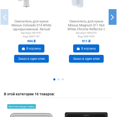
Смеситель для кухни
Смеситель для кухни
Mixxus Colorado 014 White
Mixxus Magnum 011 Nut
однорычажный, белый
White-Chrome Reflector с
гибким изливом
Артикул:
MI1641
Артикул:
MI6205
Код:
5897147
Код:
5897454
994 ₴
911 ₴
В корзину
В корзину
Заказ в один клик
Заказ в один клик
В этой категории 16 товаров:
Бесплатная доставка