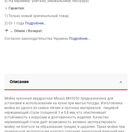
4) На керамику: унитазы, умывальники, писсуары;
☼ Гарантия:
1) Только новый оригинальный товар;
2) От 1 года
Подробнее...
↔
Обмен / Возврат:
Согласно законодательства Украины
Подробнее...
Описание
Мойка кухонная квадратная Mixxus MH5050 предназначена для
установки и использовании на кухне при мытье посуды. Изготовлена
мойка из одного из самых лёгких и прочных материалов - пищевой
нержавеющей стали толщиной 3 и 0,8 мм, что обеспечивает
устойчивость к коррозии и долговечность изделия. Качество
нержавеющей стали даёт возможность активно эксплуатировать
мойку, не бояться за образование трещин, и царапин. Такая мойка при
правильной эксплуатации надолго сохранит аккуратный внешний вид.