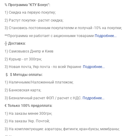
%
Программа "КТУ Бонус":
1) Скидка на первую покупку;
2) Растут покупки - растет скидка;
3) Становись постоянным покупателем и получай -10% на покупки;
**Программа не работает с акционными товарами
Подробнее...
╬
Доставка:
1) Самовывоз Днепр и Киев
2) Курьер - от 300грн;
3) Новая почта, Укр почта - по всей Украине
Подробнее...
$
Методы оплаты:
1) Наличными/Наложенный платежом;
2) Банковская карта;
3) Безналичный расчет ФОП / расчет с НДС.
Подробнее...
€ Только 100% предоплата:
1) На заказы менее 300грн;
2) На заказы Укр. Почтой;
3) На комплектующие: аэраторы, фитинги, кран-буксы, мембраны;