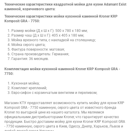
Технические характеристики квадратной мойки для кухни Adamant Exist
каменной, коричневого цвета:
Технические характеристики мойки кухонной каменной Kroner KRP
Komposit GRA - 7750:
Размер мойки (Д х Ш х Г): 500 х 780 х 180 мм;
Размер чаш (Д х Ш х Г): 405 х 405 х 180 мм;
Мойка врезного типа, с накладкой на столешницу;
Мойка серого цвета;
Фактура поверхности: матовая;
Страна производитель: Германия;
Гарантия: 36 месяцев.
Комплектация мойки кухонной каменной Kroner KRP Komposit GRA -
7750:
Кухонная мойка;
Комплект креплений;
Евро-сифон с корзинчатым вентилем и переливом;
Магазин КТУ предоставляет возможность купить мойку для кухни KRP
Komposit GRA - 7750 каменную, серого цвета от известного бренда
Kroner по выгодной цене из нашего каталога. Мы являемся
официальными дистрибьюторами Kroner, что гарантирует качество
продукции. Быстро доставим мойку для кухни Kroner KRP Komposit GRA
- 7750 каменную, серого цвета в Киев, Одессу, Днепр, Харьков, Львов и