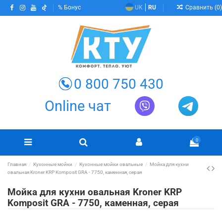
Сравнить (
0
)
Бонус
UK
RU
0 800 750 430
Online чат
0
Главная
Кухонные мойки
Кухонные мойки овальные
Мойка для кухни
овальная Kroner KRP Komposit GRA - 7750, каменная, серая
Мойка для кухни овальная Kroner KRP
Komposit GRA - 7750, каменная, серая