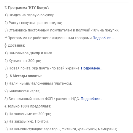
%
Программа "КТУ Бонус":
1) Скидка на первую покупку;
2) Растут покупки - растет скидка;
3) Становись постоянным покупателем и получай -10% на покупки;
**Программа не работает с акционными товарами
Подробнее...
╬
Доставка:
1) Самовывоз Днепр и Киев
2) Курьер - от 300грн;
3) Новая почта, Укр почта - по всей Украине
Подробнее...
$
Методы оплаты:
1) Наличными/Наложенный платежом;
2) Банковская карта;
3) Безналичный расчет ФОП / расчет с НДС.
Подробнее...
€ Только 100% предоплата:
1) На заказы менее 300грн;
2) На заказы Укр. Почтой;
3) На комплектующие: аэраторы, фитинги, кран-буксы, мембраны;