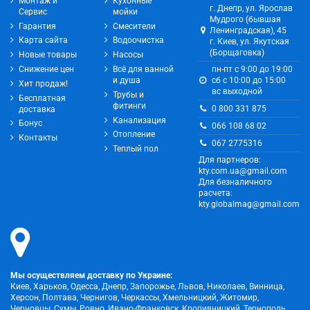
Монтаж и
Кухонные
г. Днепр, ул. Ярослав
Сервис
мойки
Мудрого (бывшая
Гарантия
Смесители
Ленинградская), 45
Карта сайта
Водоочистка
г. Киев, ул. Якутская
(Борщаговка)
Новые товары
Насосы
Снижение цен
Всё для ванной
пн-пт с 9:00 до 19:00
и душа
сб с 10:00 до 15:00
Хит продаж!
вс выходной
Трубы и
Бесплатная
фитинги
0 800 331 875
доставка
Канализация
Бонус
066 108 68 02
Отопление
Контакты
067 2775316
Теплый пол
Для партнеров:
kty.com.ua@gmail.com
Для безналичного
расчета:
kty.globalmag@gmail.com
Мы осуществляем доставку по Украине:
Киев, Харьков, Одесса, Днепр, Запорожье, Львов, Николаев, Винница,
Херсон, Полтава, Чернигов, Черкассы, Хмельницкий, Житомир,
Черновцы, Сумы, Ровно, Ивано-Франковск, Кропивницкий, Тернополь,