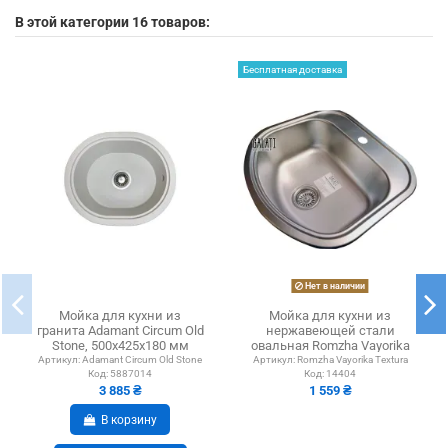
В этой категории 16 товаров:
Бесплатная доставка
Нет в наличии
Мойка для кухни из
Мойка для кухни из
гранита Adamant Circum Old
нержавеющей стали
Stone, 500х425х180 мм
овальная Romzha Vayorika
Textura
Артикул:
Adamant Circum Old Stone
Артикул:
Romzha Vayorika Textura
Код:
5887014
Код:
14404
3 885 ₴
1 559 ₴
В корзину