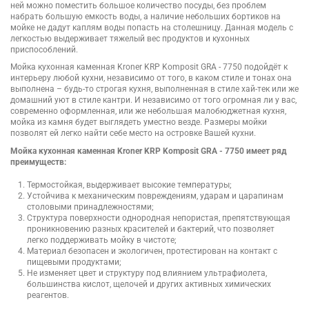
ней можно поместить большое количество посуды, без проблем
набрать большую емкость воды, а наличие небольших бортиков на
мойке не дадут каплям воды попасть на столешницу. Данная модель с
легкостью выдерживает тяжелый вес продуктов и кухонных
приспособлений.
Мойка кухонная каменная Kroner KRP Komposit GRA - 7750 подойдёт к
интерьеру любой кухни, независимо от того, в каком стиле и тонах она
выполнена – будь-то строгая кухня, выполненная в стиле хай-тек или же
домашний уют в стиле кантри. И независимо от того огромная ли у вас,
современно оформленная, или же небольшая малобюджетная кухня,
мойка из камня будет выглядеть уместно везде. Размеры мойки
позволят ей легко найти себе место на островке Вашей кухни.
Мойка кухонная каменная Kroner KRP Komposit GRA - 7750 имеет ряд
преимуществ:
Термостойкая, выдерживает высокие температуры;
Устойчива к механическим повреждениям, ударам и царапинам
столовыми принадлежностями;
Структура поверхности однородная непористая, препятствующая
проникновению разных красителей и бактерий, что позволяет
легко поддерживать мойку в чистоте;
Материал безопасен и экологичен, протестирован на контакт с
пищевыми продуктами;
Не изменяет цвет и структуру под влиянием ультрафиолета,
большинства кислот, щелочей и других активных химических
реагентов.