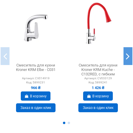
Смеситель для кухни
Смеситель для кухни
Kroner KRM Elbe - C031
Kroner KRM Kuche -
C132RED, с гибким
изливом
Артикул:
CV014919
Артикул:
CV033129
Код:
5899231
Код:
5899241
966 ₴
1 426 ₴
В корзину
В корзину
Заказ в один клик
Заказ в один клик