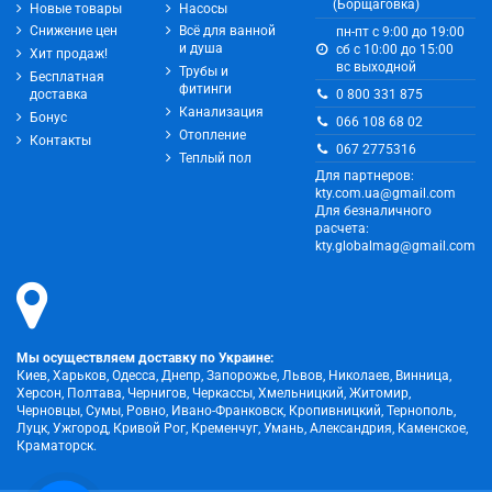
(Борщаговка)
Новые товары
Насосы
Снижение цен
Всё для ванной
пн-пт с 9:00 до 19:00
и душа
сб с 10:00 до 15:00
Хит продаж!
вс выходной
Трубы и
Бесплатная
фитинги
0 800 331 875
доставка
Канализация
Бонус
066 108 68 02
Отопление
Контакты
067 2775316
Теплый пол
Для партнеров:
kty.com.ua@gmail.com
Для безналичного
расчета:
kty.globalmag@gmail.com
Мы осуществляем доставку по Украине:
Киев, Харьков, Одесса, Днепр, Запорожье, Львов, Николаев, Винница,
Херсон, Полтава, Чернигов, Черкассы, Хмельницкий, Житомир,
Черновцы, Сумы, Ровно, Ивано-Франковск, Кропивницкий, Тернополь,
Луцк, Ужгород, Кривой Рог, Кременчуг, Умань, Александрия, Каменское,
Краматорск.