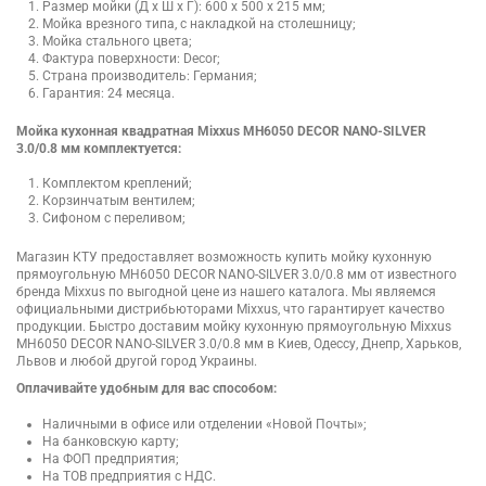
Размер мойки (Д х Ш х Г): 600 х 500 х 215 мм;
Мойка врезного типа, с накладкой на столешницу;
Мойка стального цвета;
Фактура поверхности: Decor;
Страна производитель: Германия;
Гарантия: 24 месяца.
Мойка кухонная квадратная Mixxus MH6050 DECOR NANO-SILVER
3.0/0.8 мм комплектуется:
Комплектом креплений;
Корзинчатым вентилем;
Сифоном с переливом;
Магазин КТУ предоставляет возможность купить мойку кухонную
прямоугольную MH6050 DECOR NANO-SILVER 3.0/0.8 мм от известного
бренда Mixxus по выгодной цене из нашего каталога. Мы являемся
официальными дистрибьюторами Mixxus, что гарантирует качество
продукции. Быстро доставим мойку кухонную прямоугольную Mixxus
MH6050 DECOR NANO-SILVER 3.0/0.8 мм в Киев, Одессу, Днепр, Харьков,
Львов и любой другой город Украины.
Оплачивайте удобным для вас способом:
Наличными в офисе или отделении «Новой Почты»;
На банковскую карту;
На ФОП предприятия;
На ТОВ предприятия с НДС.