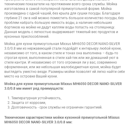
технические показатели на протяжении всего срока службы. Мойка
изготовлена в самой популярной прямоугольной форме. Мойка
произведена с одной чашей, без крыла для сушки посуды. Благодаря
глубине 21 см в ней можно поместить большое количество посуды, без
проблем набрать большую емкость воды, а наличие небольших
бортиков на мойке не дадут каплям воды попасть на столешницу.
Данная модель с легкостью выдерживает тяжелый вес продуктов и
кухонных приспособлений.
Мойка для кухни прямоугольная Mixxus MH6050 DECOR NANO-SILVER
3.0/0.8 мм из нержавеющей стали подойдёт к интерьеру любой кухни,
независимо от того, в каком стиле и тонах она выполнена – будь-то
строгая кухня, выполненная в стиле хай-тек или же домашний уют в
стиле кантри. И независимо от того огромная ли у вас, современно
оформленная, или же небольшая малобюджетная кухня, мойка будет
выглядеть уместно везде. Размеры мойки позволят ей легко найти себе
место на островке Вашей кухни.
Мойка для кухни прямоугольная Mixxus MH6050 DECOR NANO-SILVER
3.0/0.8 мм имеет ряд преимуществ:
Температурная устойчивость,
Защита от коррозии,
Долговечность - срок службы не ограничен гарантией.
Технические характеристики мойки кухонной прямоугольной Mixxus
MH6050 DECOR NANO-SILVER 3.0/0.8 мм: