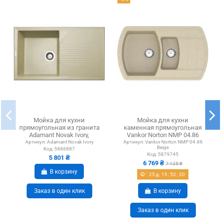
Мойка для кухни
Мойка для кухни
прямоугольная из гранита
каменная прямоугольная
Adamant Novak Ivory,
Vankor Norton NMP 04.86
850х500х240 мм
Beige 855х500 мм, бежевая
Артикул:
Adamant Novak Ivory
Артикул:
Vankor Norton NMP 04.86
Beige
Код:
5886887
Код:
5879745
5 801 ₴
6 769 ₴
7 125 ₴
В корзину
25
д.
15
:
52
:
19
В корзину
Заказ в один клик
Заказ в один клик