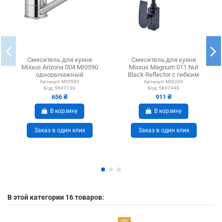
Смеситель для кухни
Смеситель для кухни
Mixxus Arizona 004 MI0590
Mixxus Magnum 011 Nut
однорычажный
Black Reflector с гибким
изливом
Артикул:
MI0590
Артикул:
MI6200
Код:
5897130
Код:
5897448
656 ₴
911 ₴
В корзину
В корзину
Заказ в один клик
Заказ в один клик
В этой категории 16 товаров:
-5%