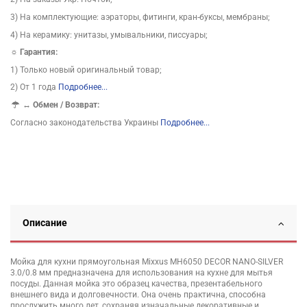
3) На комплектующие: аэраторы, фитинги, кран-буксы, мембраны;
4) На керамику: унитазы, умывальники, писсуары;
☼ Гарантия:
1) Только новый оригинальный товар;
2) От 1 года
Подробнее...
↔
Обмен / Возврат:
Согласно законодательства Украины
Подробнее...
Описание
Мойка для кухни прямоугольная Mixxus MH6050 DECOR NANO-SILVER
3.0/0.8 мм предназначена для использования на кухне для мытья
посуды. Данная мойка это образец качества, презентабельного
внешнего вида и долговечности. Она очень практична, способна
прослужить много лет, сохраняя изначальные декоративные и