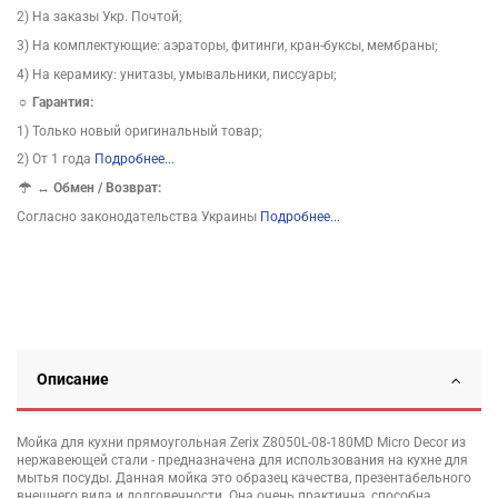
2) На заказы Укр. Почтой;
3) На комплектующие: аэраторы, фитинги, кран-буксы, мембраны;
4) На керамику: унитазы, умывальники, писсуары;
☼ Гарантия:
1) Только новый оригинальный товар;
2) От 1 года
Подробнее...
↔
Обмен / Возврат:
Согласно законодательства Украины
Подробнее...
Описание
Мойка для кухни прямоугольная Zerix Z8050L-08-180MD Micro Decor из
нержавеющей стали - предназначена для использования на кухне для
мытья посуды. Данная мойка это образец качества, презентабельного
внешнего вида и долговечности. Она очень практична, способна