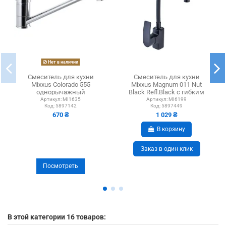
Нет в наличии
Смеситель для кухни
Смеситель для кухни
Mixxus Colorado 555
Mixxus Magnum 011 Nut
однорычажный
Black Refl.Black с гибким
изливом
Артикул:
MI1635
Артикул:
MI6199
Код:
5897142
Код:
5897449
670 ₴
1 029 ₴
В корзину
Заказ в один клик
Посмотреть
В этой категории 16 товаров: