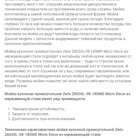
прослужить много лет, сохраняя изначальные декоративные и
технические показатели на протяжении всего срока службы. Мойка
изготовлена в самой популярной прямоугольной форме. Мойка
произведена с одной чашей, крылом для сушки посуды. Благодаря
глубине 18 см в ней можно поместить большое количество посуды, без
проблем набрать большую емкость воды, а наличие небольших
бортиков на мойке не дадут каплям воды попасть на столешницу.
Данная модель с легкостью выдерживает тяжелый вес продуктов и
кухонных приспособлений.
Мойка кухонная прямоугольная Zerix Z8050L-08-180MD Micro Decor из
нержавеющей стали подойдёт к интерьеру любой кухни, независимо от
того, в каком стиле и тонах она выполнена – будь-то строгая кухня,
выполненная в стиле хай-тек или же домашний уют в стиле кантри. И
независимо от того огромная ли у вас, современно оформленная, или
же небольшая малобюджетная кухня, мойка будет выглядеть уместно
везде. Размеры мойки позволят ей легко найти себе место на островке
Вашей кухни.
Мойка кухонная прямоугольная Zerix Z8050L-08-180MD Micro Decor из
нержавеющей стали имеет ряд преимуществ:
Температурная устойчивость;
Защита от коррозии;
Долговечность при использовании.
Технические характеристики мойки кухонной прямоугольной Zerix
Z8050L-08-180MD Micro Decor из нержавеющей стали: