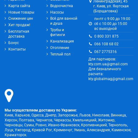
Ленинградская), 45
Карта сайта
Водоочистка
г. Киев, ул. Якутская
(Борщаговка)
Новые товары
Насосы
Снижение цен
Всё для ванной
пн-пт с 9:00 до 19:00
и душа
сб с 10:00 до 15:00
Хит продаж!
вс выходной
Трубы и
Бесплатная
фитинги
0 800 331 875
доставка
Канализация
Бонус
066 108 68 02
Отопление
Контакты
067 2775316
Теплый пол
Для партнеров:
kty.com.ua@gmail.com
Для безналичного
расчета:
kty.globalmag@gmail.com
Мы осуществляем доставку по Украине:
Киев, Харьков, Одесса, Днепр, Запорожье, Львов, Николаев, Винница,
Херсон, Полтава, Чернигов, Черкассы, Хмельницкий, Житомир,
Черновцы, Сумы, Ровно, Ивано-Франковск, Кропивницкий, Тернополь,
Луцк, Ужгород, Кривой Рог, Кременчуг, Умань, Александрия, Каменское,
Краматорск.