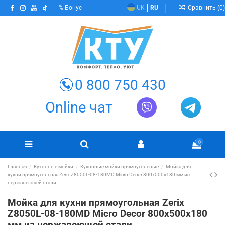
Сравнить (
0
)
Бонус
UK
RU
0 800 750 430
Online чат
0
Главная
Кухонные мойки
Кухонные мойки прямоугольные
Мойка для
кухни прямоугольная Zerix Z8050L-08-180MD Micro Decor 800x500x180 мм из
нержавеющей стали
Мойка для кухни прямоугольная Zerix
Z8050L-08-180MD Micro Decor 800x500x180