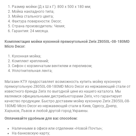
Размер мойки (Д х Ш х Г): 800 х 500 х 180 мм;
Мойка накладного типа;
Мойка стального цвета;
Фактура поверхности: Decor;
Страна производитель: Чехия;
Гарантия: 24 месяца.
Комплектация мойки кухонной прямоугольной Zerix Z8050L-08-180MD
Micro Decor:
Кухонная мойка;
Комплект креплений;
Сифон с корзинчатым вентилем и переливом;
Уплотнительная лента;
Магазин КТУ предоставляет возможность купить мойку кухонную
прямоугольную Z8050L-08-180MD Micro Decor из нержавеющей стали от
известного бренда Zerix по выгодной цене из нашего каталога. Мы
являемся официальными дистрибьюторами Zerix, что гарантирует
качество продукции. Быстро доставим мойку кухонную Zerix Z8050L-08-
180MD Micro Decor из нержавеющей стали в Киев, Одессу, Днепр,
Харьков, Львов и любой другой город Украины.
Оплачивайте удобным для вас способом:
Наличными в офисе или отделении «Новой Почты»;
На банковскую карту;