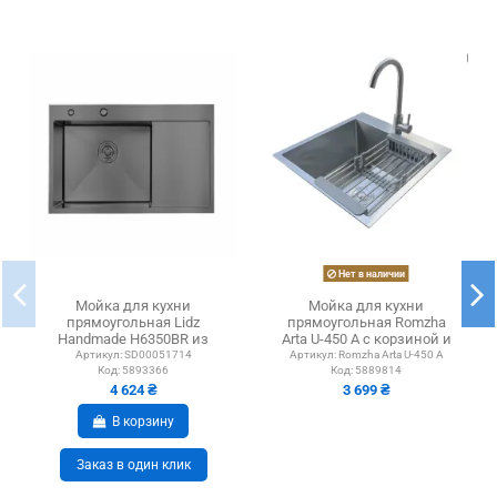
Нет в наличии
Мойка для кухни
Мойка для кухни
прямоугольная Lidz
прямоугольная Romzha
Handmade H6350BR из
Arta U-450 A с корзиной и
нержавеющей стали
смесителем, из...
Артикул:
SD00051714
Артикул:
Romzha Arta U-450 A
Код:
5893366
Код:
5889814
4 624 ₴
3 699 ₴
В корзину
Заказ в один клик